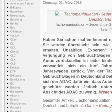
Dienstag, 01. März 2016
Autonomes Fahren
B-Klasse
Baureihen
Beleuchtung
Bereifung
Bertha
Tachomanipulation – Jeder dritte 
Bus
betrof
C-Klasse
car2go
Haben Sie schon mal im Internet n
Citan
CL
Sie werden überrascht sein, wie 
CLA
erhalten. Unzählige „Experten“ b
Classic
Verjüngung von Gebrauchtwagen 
CLC
CLK
Autos zurückstellen ist leider kinde
CLS
verwandelt sich ein fünf Jahr
Design
Jahreswagen zurück. Von der Tach
DTM
E-Klasse
Gebrauchtwagen in Deutschland betro
Entwicklung
sich der ADAC dafür ein, dass Auto
EQ
geschützt werden. Jedoch unter
Erlkönig
Ersatzteile
Ansicht des ADAC zu wenig.
Weiterl
eSports
Events
Gesamter Artikel:
Tachomanipulation 
Finanzierung
Deutschland betroffen
.
Ganzer Beitrag 
Formel 1
Formel e