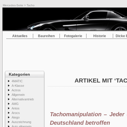
Mercedes-Seite
> Tacho
Aktuelles
Baureihen
Fotogalerie
Historie
Dicke 
Kategorien
ARTIKEL MIT ‘TA
4MATIC
A-Klasse
Actros
Allgemein
Alternativantrieb
AMG
Antos
Arocs
Tachomanipulation – Jeder 
Atego
Deutschland betroffen
Auszeichnung
Auto allgemein