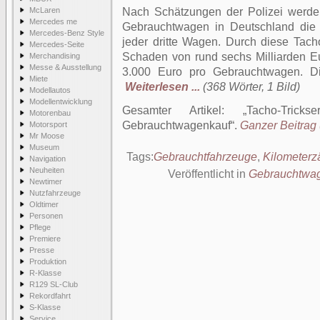
McLaren
Nach Schätzungen der Polizei werden
Mercedes me
Gebrauchtwagen in Deutschland die 
Mercedes-Benz Style
jeder dritte Wagen. Durch diese Tacho-
Mercedes-Seite
Schaden von rund sechs Milliarden Eu
Merchandising
Messe & Ausstellung
3.000 Euro pro Gebrauchtwagen. Di
Miete
Weiterlesen ...
(368 Wörter, 1 Bild)
Modellautos
Modellentwicklung
Gesamter Artikel:
Tacho-Tric
Motorenbau
Gebrauchtwagenkauf
.
Ganzer Beitrag 
Motorsport
Mr Moose
Museum
Tags:
Gebrauchtfahrzeuge
,
Kilometerz
Navigation
Neuheiten
Veröffentlicht in
Gebrauchtwa
Newtimer
Nutzfahrzeuge
Oldtimer
Personen
Pflege
Premiere
Presse
Produktion
R-Klasse
R129 SL-Club
Rekordfahrt
S-Klasse
Service