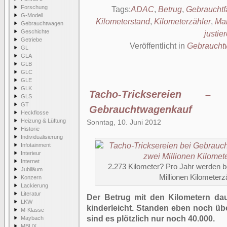
Forschung
Tags:
ADAC
,
Betrug
,
Gebrauchtf
G-Modell
Kilometerstand
,
Kilometerzähler
,
Man
Gebrauchtwagen
Geschichte
justie
Getriebe
Veröffentlicht in
Gebraucht
GL
GLA
GLB
GLC
GLE
GLK
Tacho-Tricksereien
GLS
GT
Gebrauchtwagenkauf
Heckflosse
Heizung & Lüftung
Sonntag, 10. Juni 2012
Historie
Individualisierung
Infotainment
Interieur
Internet
2.273 Kilometer? Pro Jahr werden b
Jubiläum
Millionen Kilometerz
Konzern
Lackierung
Literatur
Der Betrug mit den Kilometern da
LKW
kinderleicht. Standen eben noch üb
M-Klasse
sind es plötzlich nur noch 40.000.
Maybach
MBUX