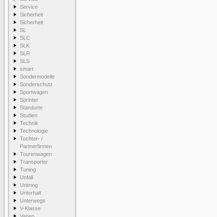
Service
Sicherheit
Sicherheit
SL
SLC
SLK
SLR
SLS
smart
Sondermodelle
Sonderschutz
Sportwagen
Sprinter
Standorte
Studien
Technik
Technologie
Tochter- /
Partnerfirmen
Tourenwagen
Transporter
Tuning
Unfall
Unimog
Unterhalt
Unterwegs
V-Klasse
Vaneo