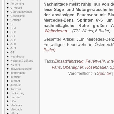
Forschung
Nachmittage meist ruhig, nur von 
G-Modell
leise Säge- und Motorgeräusche h
Gebrauchtwagen
der ansässigen Feuerwehr mit Bla
Geschichte
Mercedes-Benz Sprinter 6×6 um 
Getriebe
GL
nachmittägliche Ruhe großen 
GLA
Weiterlesen ...
(772 Wörter, 6 Bilder)
GLB
GLC
Gesamter Artikel:
Ein Mercedes-Benz
GLE
Freiwilligen Feuerwehr in Österreich
GLK
GLS
Bilder)
GT
Heckflosse
Heizung & Lüftung
Tags:
Einsatzfahrzeug
,
Feuerwehr
,
Int
Historie
Vans
,
Oberaigner
,
Rosenbauer
,
Sp
Individualisierung
Infotainment
Veröffentlicht in
Sprinter
Interieur
Internet
Jubiläum
Konzern
Lackierung
Literatur
LKW
M-Klasse
Maybach
MBUX