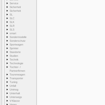
Service
Sicherheit
Sicherheit
SL
SLC
SLK
SLR
SLS
smart
Sondermodelle
Sonderschutz
Sportwagen
Sprinter
Standorte
Studien
Technik
Technologie
Tochter- /
Partnerfirmen
Tourenwagen
Transporter
Tuning
Unfall
Unimog
Unterhalt
Unterwegs
V-Klasse
Vaneo