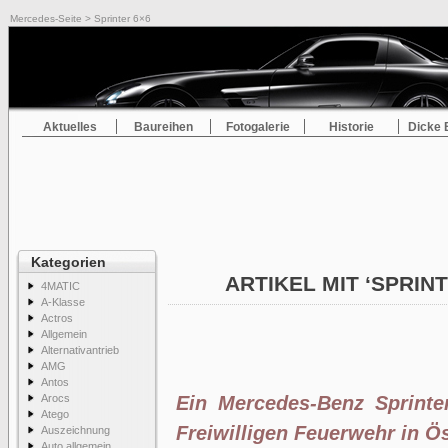
Mercedes-Seite
> Sprinter 6×6
Aktuelles
Baureihen
Fotogalerie
Historie
Dicke 
Kategorien
ARTIKEL MIT ‘SPRIN
4MATIC
A-Klasse
Actros
Allgemein
Alternativantrieb
AMG
Antos
Arocs
Ein Mercedes-Benz Sprinte
Atego
Freiwilligen Feuerwehr in Ö
Auszeichnung
Auto allgemein