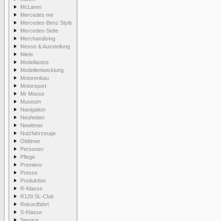
McLaren
Mercedes me
Mercedes-Benz Style
Mercedes-Seite
Merchandising
Messe & Ausstellung
Miete
Modellautos
Modellentwicklung
Motorenbau
Motorsport
Mr Moose
Museum
Navigation
Neuheiten
Newtimer
Nutzfahrzeuge
Oldtimer
Personen
Pflege
Premiere
Presse
Produktion
R-Klasse
R129 SL-Club
Rekordfahrt
S-Klasse
Service