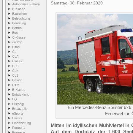
Samstag, 08. Februar 2020
Autonomes Fahren
B-Klasse
Baureihen
Beleuchtung
Bereifung
Bertha
Bus
C-Klasse
car2go
Citan
CL
CLA
Classic
CLC
CLK
CLS
Design
DTM
E-Klasse
Entwicklung
EQ
Erlkönig
Ein Mercedes-Benz Sprinter 6×6 im
Ersatzteile
Feuerwehr in 
eSports
Events
Finanzierung
Mitten im idyllischen Mühlviertel in O
Formel 1
Auf dem Dorfplatz der 1.600 See
Formel e