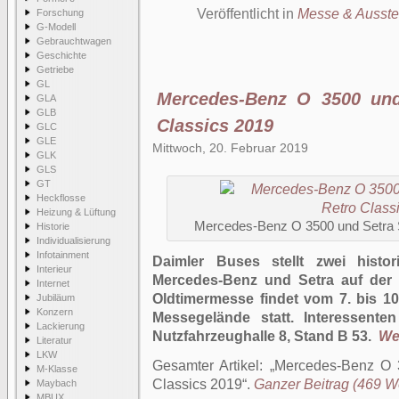
Veröffentlicht in
Messe & Ausste
Forschung
G-Modell
Gebrauchtwagen
Geschichte
Getriebe
GL
Mercedes-Benz O 3500 und
GLA
GLB
Classics 2019
GLC
GLE
Mittwoch, 20. Februar 2019
GLK
GLS
GT
Heckflosse
Heizung & Lüftung
Mercedes-Benz O 3500 und Setra S
Historie
Individualisierung
Infotainment
Daimler Buses stellt zwei hist
Interieur
Mercedes-Benz und Setra auf der 
Internet
Oldtimermesse findet vom 7. bis 10
Jubiläum
Konzern
Messegelände statt. Interessente
Lackierung
Nutzfahrzeughalle 8, Stand B 53.
Wei
Literatur
LKW
Gesamter Artikel:
Mercedes-Benz O 3
M-Klasse
Classics 2019
.
Ganzer Beitrag (469 Wör
Maybach
MBUX