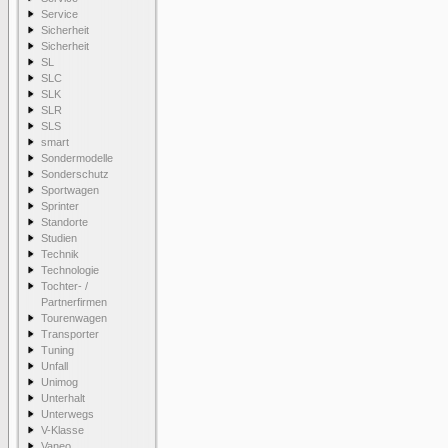
Service
Sicherheit
Sicherheit
SL
SLC
SLK
SLR
SLS
smart
Sondermodelle
Sonderschutz
Sportwagen
Sprinter
Standorte
Studien
Technik
Technologie
Tochter- /
Partnerfirmen
Tourenwagen
Transporter
Tuning
Unfall
Unimog
Unterhalt
Unterwegs
V-Klasse
Vaneo