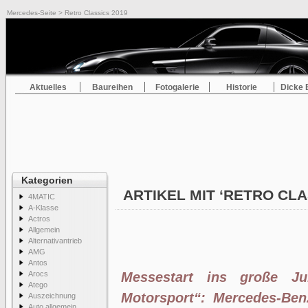
Mercedes-Seite
> Retro Classics 2019
Aktuelles
Baureihen
Fotogalerie
Historie
Dicke 
Kategorien
ARTIKEL MIT ‘RETRO CLA
4MATIC
A-Klasse
Actros
Allgemein
Alternativantrieb
AMG
Antos
Arocs
Messestart ins große Ju
Atego
Motorsport“: Mercedes-Ben
Auszeichnung
Auto allgemein