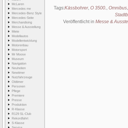
McLaren
Tags:
Kässbohrer
,
O 3500.
,
Omnibus
Mercedes me
Mercedes-Benz Style
Stadt
Mercedes-Seite
Veröffentlicht in
Messe & Ausste
Merchandising
Messe & Ausstellung
Miete
Modellautos
Modellentwicklung
Motorenbau
Motorsport
Mr Moose
Museum
Navigation
Neuheiten
Newtimer
Nutzfahrzeuge
Oldtimer
Personen
Pflege
Premiere
Presse
Produktion
R-Klasse
R129 SL-Club
Rekordfahrt
S-Klasse
Service