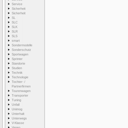
Service
Sicherheit
Sicherheit
SL
SLC
SLK
SLR
SLS
smart
Sondermodelle
Sonderschutz
Sportwagen
Sprinter
Standorte
Studien
Technik
Technologie
Tochter- /
Partnerfirmen
Tourenwagen
Transporter
Tuning
Unfall
Unimog
Unterhalt
Unterwegs
V-Klasse
Vaneo