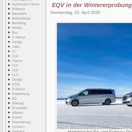
EQV in der Wintererprobung
Autonomes Fahren
B-Klasse
Donnerstag, 02. April 2020
Baureihen
Beleuchtung
Bereifung
Bertha
Bus
C-Klasse
car2go
Citan
CL
CLA
Classic
CLC
CLK
CLS
Design
DTM
E-Klasse
Entwicklung
EQ
Erlkönig
Ersatzteile
eSports
Events
Finanzierung
Formel 1
Formel e