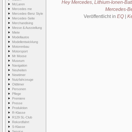
Hey Mercedes
,
Lithium-Ionen-Bat
McLaren
Mercedes-B
Mercedes me
Mercedes-Benz Style
Veröffentlicht in
EQ
|
K
Mercedes-Seite
Merchandising
Messe & Ausstellung
Miete
Modellautos
Modellentwicklung
Motorenbau
Motorsport
Mr Moose
Museum
Navigation
Neuheiten
Newtimer
Nutzfahrzeuge
Oldtimer
Personen
Pflege
Premiere
Presse
Produktion
R-Klasse
R129 SL-Club
Rekordfahrt
S-Klasse
Service