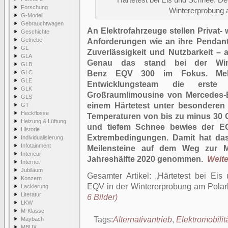
Härtetest bei Eis und Schnee: D
Forschung
Wintererprobung 
G-Modell
Gebrauchtwagen
An Elektrofahrzeuge stellen Privat
Geschichte
Getriebe
Anforderungen wie an ihre Pendant
GL
Zuverlässigkeit und Nutzbarkeit –
GLA
Genau das stand bei der Wint
GLB
GLC
Benz EQV 300 im Fokus. Meh
GLE
Entwicklungsteam die erste ba
GLK
Großraumlimousine von Mercedes-
GLS
einem Härtetest unter besonderen
GT
Heckflosse
Temperaturen von bis zu minus 30 G
Heizung & Lüftung
und tiefem Schnee bewies der EQV
Historie
Extrembedingungen. Damit hat das
Individualisierung
Infotainment
Meilensteine auf dem Weg zur Ma
Interieur
Jahreshälfte 2020 genommen.
Weite
Internet
Jubiläum
Gesamter Artikel:
Härtetest bei Ei
Konzern
EQV in der Wintererprobung am Polar
Lackierung
Literatur
6 Bilder)
LKW
M-Klasse
Tags:
Alternativantrieb
,
Elektromobilit
Maybach
MBUX