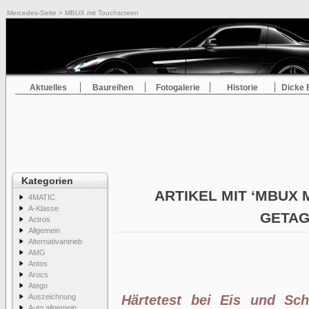
Mercedes-Seite
> MBUX mit Touchscreen
Aktuelles
Baureihen
Fotogalerie
Historie
Dicke 
Kategorien
ARTIKEL MIT ‘MBUX 
4MATIC
A-Klasse
GETA
Actros
Allgemein
Alternativantrieb
AMG
Antos
Arocs
Atego
Auszeichnung
Härtetest bei Eis und Sc
Auto allgemein