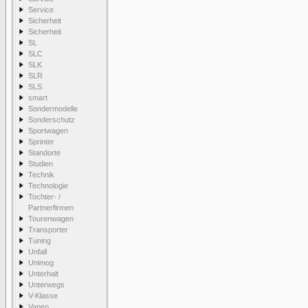
Service
Sicherheit
Sicherheit
SL
SLC
SLK
SLR
SLS
smart
Sondermodelle
Sonderschutz
Sportwagen
Sprinter
Standorte
Studien
Technik
Technologie
Tochter- /
Partnerfirmen
Tourenwagen
Transporter
Tuning
Unfall
Unimog
Unterhalt
Unterwegs
V-Klasse
Vaneo