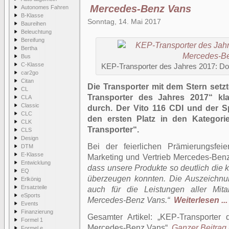
Mercedes-Benz Vans
Autonomes Fahren
B-Klasse
Sonntag, 14. Mai 2017
Baureihen
Beleuchtung
Bereifung
Bertha
Bus
C-Klasse
KEP-Transporter des Jahres 2017: Do
car2go
Citan
Die Transporter mit dem Stern set
CL
Transporter des Jahres 2017“ kl
CLA
Classic
durch. Der Vito 116 CDI und der Sp
CLC
den ersten Platz in den Kategori
CLK
Transporter“.
CLS
Design
Bei der feierlichen Prämierungsfei
DTM
E-Klasse
Marketing und Vertrieb Mercedes-Benz
Entwicklung
dass unsere Produkte so deutlich die 
EQ
überzeugen konnten. Die Auszeichnu
Erlkönig
Ersatzteile
auch für die Leistungen aller Mita
eSports
Mercedes-Benz Vans.“
Weiterlesen ...
Events
Finanzierung
Gesamter Artikel:
KEP-Transporter 
Formel 1
Mercedes-Benz Vans
.
Ganzer Beitrag 
Formel e