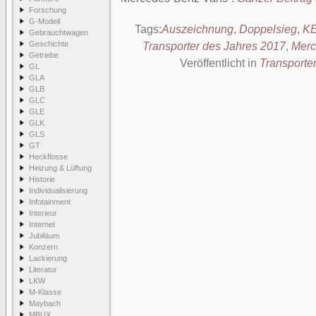
Forschung
G-Modell
Tags:
Auszeichnung
,
Doppelsieg
,
KE
Gebrauchtwagen
Geschichte
Transporter des Jahres 2017
,
Merc
Getriebe
Veröffentlicht in
Transporte
GL
GLA
GLB
GLC
GLE
GLK
GLS
GT
Heckflosse
Heizung & Lüftung
Historie
Individualisierung
Infotainment
Interieur
Internet
Jubiläum
Konzern
Lackierung
Literatur
LKW
M-Klasse
Maybach
MBUX