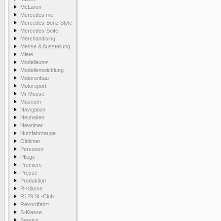
McLaren
Mercedes me
Mercedes-Benz Style
Mercedes-Seite
Merchandising
Messe & Ausstellung
Miete
Modellautos
Modellentwicklung
Motorenbau
Motorsport
Mr Moose
Museum
Navigation
Neuheiten
Newtimer
Nutzfahrzeuge
Oldtimer
Personen
Pflege
Premiere
Presse
Produktion
R-Klasse
R129 SL-Club
Rekordfahrt
S-Klasse
Service