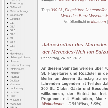
Forschung
G-Modell
Tags:
300 SL
,
Flügeltürer
,
Jahrestreffen
Gebrauchtwagen
Geschichte
Mercedes-Benz Museum
,
M
Getriebe
Veröffentlicht in
Museum
GL
GLA
GLB
GLC
GLE
GLK
Jahrestreffen des Mercedes
GLS
GT
der Mercedes-Welt am Salzu
Heckflosse
Heizung & Lüftung
Donnerstag, 24. Mai 2012
Historie
Individualisierung
An diesem Samstag werden über 70
Infotainment
Interieur
SL Flügeltürer und Roadster in de
Internet
Berlin an diesem Samstag zu seh
Jubiläum
fahrenden Legenden ist Teil des J
Konzern
300 SL Clubs. Gäste und Besucher
Lackierung
Literatur
willkommen, der Eintritt ist fr
LKW
Programm mit Moderation, Musik 
M-Klasse
Weiterlesen ...
(194 Wörter, 1 Bild)
Maybach
MBUX