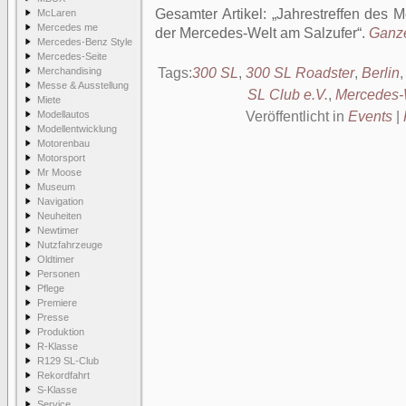
Gesamter Artikel:
Jahrestreffen des 
McLaren
Mercedes me
der Mercedes-Welt am Salzufer
.
Ganze
Mercedes-Benz Style
Mercedes-Seite
Merchandising
Tags:
300 SL
,
300 SL Roadster
,
Berlin
Messe & Ausstellung
SL Club e.V.
,
Mercedes-
Miete
Modellautos
Veröffentlicht in
Events
|
Modellentwicklung
Motorenbau
Motorsport
Mr Moose
Museum
Navigation
Neuheiten
Newtimer
Nutzfahrzeuge
Oldtimer
Personen
Pflege
Premiere
Presse
Produktion
R-Klasse
R129 SL-Club
Rekordfahrt
S-Klasse
Service