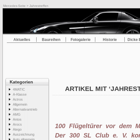
Mercedes-Seite
> Jahrestreffen
Aktuelles
Baureihen
Fotogalerie
Historie
Dicke 
Kategorien
ARTIKEL MIT ‘JAHRE
4MATIC
A-Klasse
Actros
Allgemein
Alternativantrieb
AMG
Antos
Arocs
100 Flügeltürer vor dem 
Atego
Der 300 SL Club e. V. ko
Auszeichnung
Auto allgemein