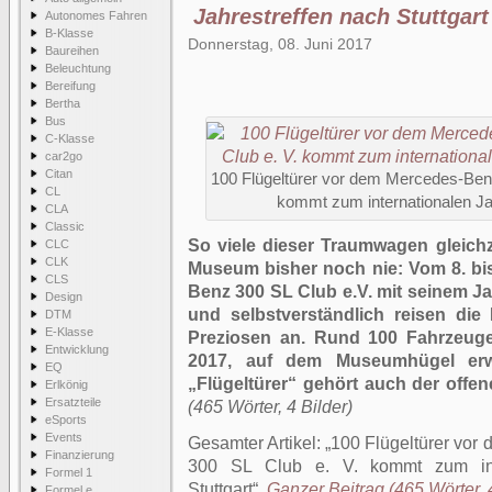
Jahrestreffen nach Stuttgart
Autonomes Fahren
B-Klasse
Donnerstag, 08. Juni 2017
Baureihen
Beleuchtung
Bereifung
Bertha
Bus
C-Klasse
car2go
Citan
100 Flügeltürer vor dem Mercedes-Ben
CL
kommt zum internationalen Jah
CLA
Classic
So viele dieser Traumwagen gleich
CLC
CLK
Museum bisher noch nie: Vom 8. bis
CLS
Benz 300 SL Club e.V. mit seinem Jah
Design
und selbstverständlich reisen die 
DTM
E-Klasse
Preziosen an. Rund 100 Fahrzeug
Entwicklung
2017, auf dem Museumhügel erw
EQ
„Flügeltürer“ gehört auch der offe
Erlkönig
Ersatzteile
(465 Wörter, 4 Bilder)
eSports
Events
Gesamter Artikel:
100 Flügeltürer vo
Finanzierung
300 SL Club e. V. kommt zum inte
Formel 1
Stuttgart
.
Ganzer Beitrag (465 Wörter, 4
Formel e