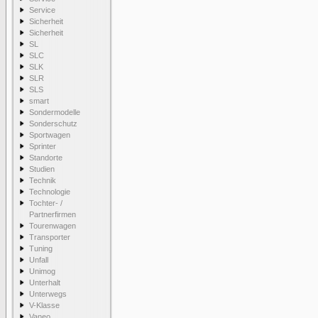
Service
Sicherheit
Sicherheit
SL
SLC
SLK
SLR
SLS
smart
Sondermodelle
Sonderschutz
Sportwagen
Sprinter
Standorte
Studien
Technik
Technologie
Tochter- /
Partnerfirmen
Tourenwagen
Transporter
Tuning
Unfall
Unimog
Unterhalt
Unterwegs
V-Klasse
Vaneo