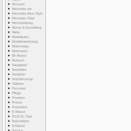
McLaren
Mercedes me
Mercedes-Benz Style
Mercedes-Seite
Merchandising
Messe & Ausstellung
Miete
Modellautos
Modellentwicklung
Motorenbau
Motorsport
Mr Moose
Museum
Navigation
Neuheiten
Newtimer
Nutzfahrzeuge
Oldtimer
Personen
Pflege
Premiere
Presse
Produktion
R-Klasse
R129 SL-Club
Rekordfahrt
S-Klasse
Service