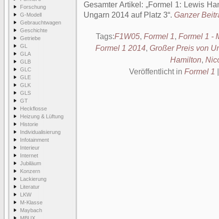
Gesamter Artikel:
Formel 1: Lewis Ham
Forschung
Ungarn 2014 auf Platz 3
.
Ganzer Beitra
G-Modell
Gebrauchtwagen
Geschichte
Tags:
F1W05
,
Formel 1
,
Formel 1
Getriebe
GL
Formel 1 2014
,
Großer Preis von U
GLA
Hamilton
,
Nic
GLB
GLC
Veröffentlicht in
Formel 1
GLE
GLK
GLS
GT
Heckflosse
Heizung & Lüftung
Historie
Individualisierung
Infotainment
Interieur
Internet
Jubiläum
Konzern
Lackierung
Literatur
LKW
M-Klasse
Maybach
MBUX