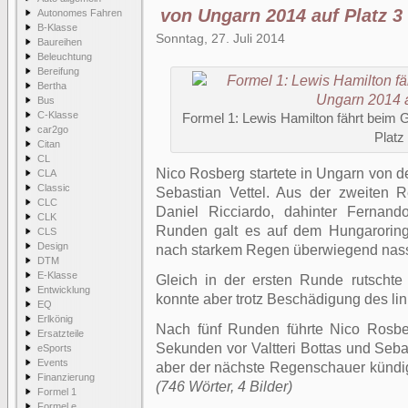
von Ungarn 2014 auf Platz 3
Autonomes Fahren
B-Klasse
Sonntag, 27. Juli 2014
Baureihen
Beleuchtung
Bereifung
Bertha
Bus
C-Klasse
Formel 1: Lewis Hamilton fährt beim 
car2go
Platz
Citan
CL
Nico Rosberg startete in Ungarn von d
CLA
Classic
Sebastian Vettel. Aus der zweiten Re
CLC
Daniel Ricciardo, dahinter Fernan
CLK
Runden galt es auf dem Hungaroring
CLS
Design
nach starkem Regen überwiegend nas
DTM
E-Klasse
Gleich in der ersten Runde rutschte
Entwicklung
konnte aber trotz Beschädigung des lin
EQ
Erlkönig
Nach fünf Runden führte Nico Rosb
Ersatzteile
Sekunden vor Valtteri Bottas und Sebas
eSports
Events
aber der nächste Regenschauer kündig
Finanzierung
(746 Wörter, 4 Bilder)
Formel 1
Formel e