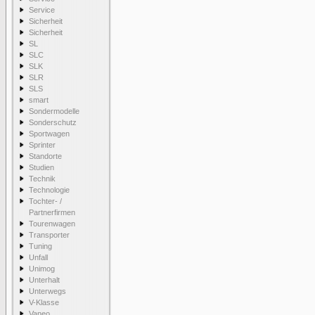
Service
Sicherheit
Sicherheit
SL
SLC
SLK
SLR
SLS
smart
Sondermodelle
Sonderschutz
Sportwagen
Sprinter
Standorte
Studien
Technik
Technologie
Tochter- /
Partnerfirmen
Tourenwagen
Transporter
Tuning
Unfall
Unimog
Unterhalt
Unterwegs
V-Klasse
Vaneo