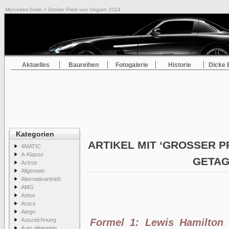
Mercedes-Seite
> Großer Preis von Ungarn 2014
Aktuelles
Baureihen
Fotogalerie
Historie
Dicke 
Kategorien
ARTIKEL MIT ‘GROSSER PR
4MATIC
A-Klasse
ETAG
Actros
Allgemein
Alternativantrieb
AMG
Antos
Arocs
Atego
Auszeichnung
Formel 1: Lewis Hamilton 
Auto allgemein