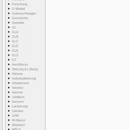
Forschung
G-Modell
Gebrauchtwagen
Geschichte
Getriebe
GL
GLA
GLB
GLC
GLE
GLK
GLS
GT
Heckflosse
Heizung & Lüftung
Historie
Individualisierung
Infotainment
Interieur
Internet
Jubiläum
Konzern
Lackierung
Literatur
LKW
M-Klasse
Maybach
MBUX