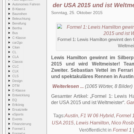
der USA 2015 und ist Weltme
Autonomes Fahren
B-Klasse
Sonntag, 25. Oktober 2015
Baureihen
Beleuchtung
Bereifung
Bertha
Bus
C-Klasse
Formel 1: Lewis Hamilton gewinnt den 
car2go
Weltmei
Citan
CL
CLA
Lewis Hamilton gewinnt im Silber
Classic
2015 und wird Weltmeister! Tea
CLC
Zweiter. Sebastian Vettel im Ferrar
CLK
und spektakuläres Rennen in Austin
CLS
Design
DTM
Weiterlesen ...
(1065 Wörter, 8 Bilder)
E-Klasse
Entwicklung
Gesamter Artikel:
Formel 1: Lewis H
EQ
der USA 2015 und ist Weltmeister
.
Gan
Erlkönig
Ersatzteile
eSports
Tags:
Austin
,
F1 W 06 Hybrid
,
Formel 
Events
USA 2015
,
Lewis Hamilton
,
Nico Rosb
Finanzierung
Formel 1
Veröffentlicht in
Formel 1
Formel e