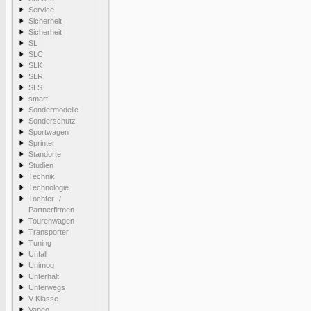
Service
Sicherheit
Sicherheit
SL
SLC
SLK
SLR
SLS
smart
Sondermodelle
Sonderschutz
Sportwagen
Sprinter
Standorte
Studien
Technik
Technologie
Tochter- /
Partnerfirmen
Tourenwagen
Transporter
Tuning
Unfall
Unimog
Unterhalt
Unterwegs
V-Klasse
Vaneo