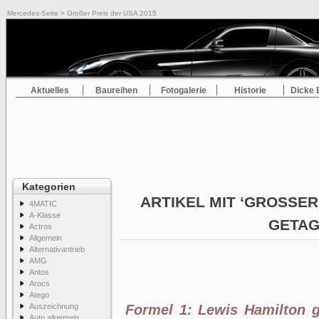
Mercedes-Seite
> Großer Preis der USA 2015
Aktuelles
Baureihen
Fotogalerie
Historie
Dicke 
Kategorien
ARTIKEL MIT ‘GROSSER P
4MATIC
A-Klasse
ETAG
Actros
Allgemein
Alternativantrieb
AMG
Antos
Arocs
Atego
Auszeichnung
Formel 1: Lewis Hamilton 
Auto allgemein