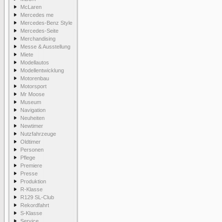
McLaren
Mercedes me
Mercedes-Benz Style
Mercedes-Seite
Merchandising
Messe & Ausstellung
Miete
Modellautos
Modellentwicklung
Motorenbau
Motorsport
Mr Moose
Museum
Navigation
Neuheiten
Newtimer
Nutzfahrzeuge
Oldtimer
Personen
Pflege
Premiere
Presse
Produktion
R-Klasse
R129 SL-Club
Rekordfahrt
S-Klasse
Service