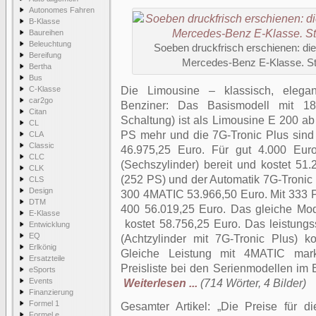
Autonomes Fahren
B-Klasse
Baureihen
Beleuchtung
Soeben druckfrisch erschienen: die o
Bereifung
Mercedes-Benz E-Klasse. Sta
Bertha
Bus
C-Klasse
Die Limousine – klassisch, elega
car2go
Benziner: Das Basismodell mit 18
Citan
Schaltung) ist als Limousine E 200 
CL
PS mehr und die 7G-Tronic Plus sind
CLA
Classic
46.975,25 Euro. Für gut 4.000 Eur
CLC
(Sechszylinder) bereit und kostet 51.
CLK
(252 PS) und der Automatik 7G-Tronic P
CLS
Design
300 4MATIC 53.966,50 Euro. Mit 333 P
DTM
400 56.019,25 Euro. Das gleiche Mod
E-Klasse
kostet 58.756,25 Euro. Das leistung
Entwicklung
EQ
(Achtzylinder mit 7G-Tronic Plus) k
Erlkönig
Gleiche Leistung mit 4MATIC mark
Ersatzteile
Preisliste bei den Serienmodellen im
eSports
Events
Weiterlesen ...
(714 Wörter, 4 Bilder)
Finanzierung
Formel 1
Gesamter Artikel:
Die Preise für d
Formel e