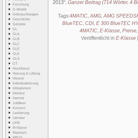
2013
.
Ganzer Beitrag (714 Wörter, 4 Bi
Forschung
G-Modell
Gebrauchtwagen
Tags:
4MATIC
,
AMG
,
AMG SPEEDSHI
Geschichte
BlueTEC
,
CDI
,
E 300 BlueTEC H
Getriebe
GL
4MATIC
,
E-Klasse
,
Preise
GLA
Veröffentlicht in
E-Klasse
GLB
GLC
GLE
GLK
GLS
GT
Heckflosse
Heizung & Lüftung
Historie
Individualisierung
Infotainment
Interieur
Internet
Jubiläum
Konzern
Lackierung
Literatur
LKW
M-Klasse
Maybach
MBUX