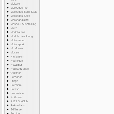
McLaren
Mercedes me
Mercedes-Benz Style
Mercedes-Seite
Merchandising
Messe & Ausstellung
Miete
Modellautos
Modellentwicklung
Motorenbau
Motorsport
Mr Moose
Museum
Navigation
Neuheiten
Newtimer
Nutzfahrzeuge
Oldtimer
Personen
Pflege
Premiere
Presse
Produktion
R-Klasse
R129 SL-Club
Rekordfahrt
S-Klasse
Service