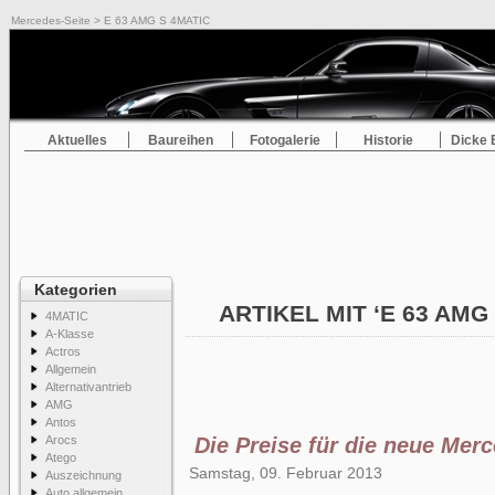
Mercedes-Seite
> E 63 AMG S 4MATIC
Aktuelles
Baureihen
Fotogalerie
Historie
Dicke 
Kategorien
ARTIKEL MIT ‘E 63 AMG
4MATIC
A-Klasse
Actros
Allgemein
Alternativantrieb
AMG
Antos
Arocs
Die Preise für die neue Mer
Atego
Samstag, 09. Februar 2013
Auszeichnung
Auto allgemein