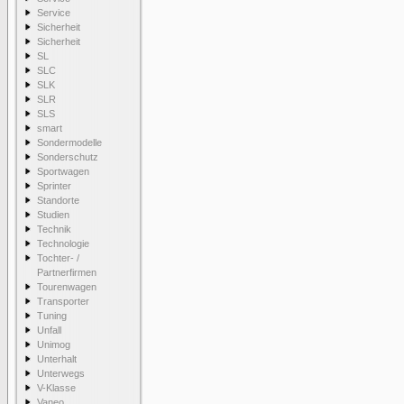
Service
Sicherheit
Sicherheit
SL
SLC
SLK
SLR
SLS
smart
Sondermodelle
Sonderschutz
Sportwagen
Sprinter
Standorte
Studien
Technik
Technologie
Tochter- /
Partnerfirmen
Tourenwagen
Transporter
Tuning
Unfall
Unimog
Unterhalt
Unterwegs
V-Klasse
Vaneo