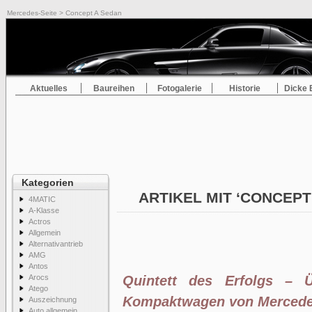
Mercedes-Seite
> Concept A Sedan
Aktuelles
Baureihen
Fotogalerie
Historie
Dicke 
Kategorien
ARTIKEL MIT ‘CONCEPT
4MATIC
A-Klasse
Actros
Allgemein
Alternativantrieb
AMG
Antos
Arocs
Quintett des Erfolgs – Ü
Atego
Kompaktwagen von Mercede
Auszeichnung
Auto allgemein