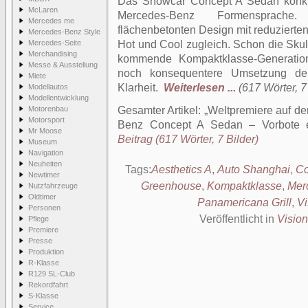
Das Showcar Concept A Sedan konkret
McLaren
Mercedes-Benz Formensprache.
Mercedes me
flächenbetonten Design mit reduzierte
Mercedes-Benz Style
Mercedes-Seite
Hot und Cool zugleich. Schon die Skulp
Merchandising
kommende Kompaktklasse-Generation
Messe & Ausstellung
noch konsequentere Umsetzung der
Miete
Klarheit.
Weiterlesen ...
(617 Wörter, 7
Modellautos
Modellentwicklung
Motorenbau
Gesamter Artikel:
Weltpremiere auf d
Motorsport
Benz Concept A Sedan – Vorbote e
Mr Moose
Beitrag (617 Wörter, 7 Bilder)
Museum
Navigation
Neuheiten
Tags:
Aesthetics A
,
Auto Shanghai
,
Co
Newtimer
Greenhouse
,
Kompaktklasse
,
Mer
Nutzfahrzeuge
Oldtimer
Panamericana Grill
,
Vi
Personen
Veröffentlicht in
Vision
Pflege
Premiere
Presse
Produktion
R-Klasse
R129 SL-Club
Rekordfahrt
S-Klasse
Service