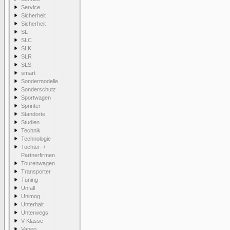
Service
Sicherheit
Sicherheit
SL
SLC
SLK
SLR
SLS
smart
Sondermodelle
Sonderschutz
Sportwagen
Sprinter
Standorte
Studien
Technik
Technologie
Tochter- /
Partnerfirmen
Tourenwagen
Transporter
Tuning
Unfall
Unimog
Unterhalt
Unterwegs
V-Klasse
Vaneo