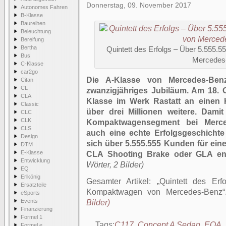
Donnerstag, 09. November 2017
Autonomes Fahren
B-Klasse
Baureihen
Beleuchtung
Bereifung
Bertha
Quintett des Erfolgs – Über 5.555.
Bus
Mercedes
C-Klasse
car2go
Die A-Klasse von Mercedes-Benz
Citan
CL
zwanzigjähriges Jubiläum. Am 18. 
CLA
Klasse im Werk Rastatt an einen K
Classic
über drei Millionen weitere. Dami
CLC
CLK
Kompaktwagensegment bei Merce
CLS
auch eine echte Erfolgsgeschichte
Design
sich über 5.555.555 Kunden für ein
DTM
E-Klasse
CLA Shooting Brake oder GLA en
Entwicklung
Wörter, 2 Bilder)
EQ
Erlkönig
Gesamter Artikel:
Quintett des Erf
Ersatzteile
Kompaktwagen von Mercedes-Benz
eSports
Events
Bilder)
Finanzierung
Formel 1
Tags:
C117
,
Concept A Sedan
,
EQA
,
Formel e