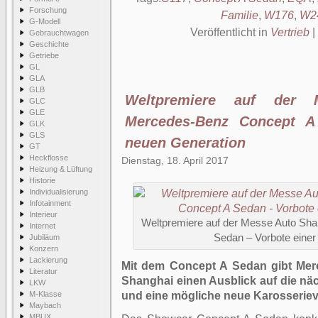
Forschung
Familie
,
W176
,
W2
G-Modell
Veröffentlicht in
Vertrieb
|
Gebrauchtwagen
Geschichte
Getriebe
GL
GLA
GLB
Weltpremiere auf der 
GLC
GLE
Mercedes-Benz Concept A
GLK
GLS
neuen Generation
GT
Heckflosse
Dienstag, 18. April 2017
Heizung & Lüftung
Historie
Individualisierung
Infotainment
Interieur
Weltpremiere auf der Messe Auto Sh
Internet
Sedan – Vorbote einer
Jubiläum
Konzern
Lackierung
Mit dem Concept A Sedan gibt Mer
Literatur
Shanghai einen Ausblick auf die n
LKW
M-Klasse
und eine mögliche neue Karosseriev
Maybach
MBUX