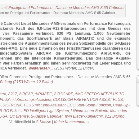
ren mit Prestige und Performance – Das neue Mercedes-AMG S 65 Cabriolet
65 Cabriolet bietet Mercedes-AMG erstmals ein Performance Fahrzeug an,
uckende Kraft des 6,0-Liter-V12-Biturbomotors mit dem Genuss des
r vier Passagiere verbindet. 630 PS Leistung, 1.000 Newtonmeter
moment, das Sportfahrwerk auf Basis AIRMATIC und die exquisite
rstreichen die Ausnahmestellung des neuen Spitzenmodells der S-Klasse
edes-AMG. Eine neue Dimension des Frischluftgenusses garantieren das
indschutz-System AIRCAP, die Kopfraumheizung AIRSCARF, die
ehnen und die intelligente Klimasteuerung. Das dreilagige Akustik-
in vier Farben erhältlich und innen sehr hochwertig mit Leder Nappa und
ICA verkleidet.
Weiterlesen ...
(2153 Wörter, 12 Bilder)
Offen Fahren mit Prestige und Performance – Das neue Mercedes-AMG S 65
Beitrag (2153 Wörter, 12 Bilder)
mera
,
A217
,
AIRCAP
,
AIRMATIC
,
AIRSCARF
,
AMG SPEEDSHIFT PLUS 7G
PLUS mit Kreuzungs-Assistent
,
COLLISION PREVENTION ASSIST PLUS
,
S
,
DISTRONIC PLUS mit Lenk-Assistant
,
ECO Start-Stopp-Funktion
,
Head-Up-
S-GO Paket
,
LED Intelligent Light System
,
Lithium-Ionen-Batterie
,
Mercedes-
-SAFE® Bremse
,
S-Klasse Cabriolet
,
Twin Blade“-Kühlergrill
,
V12 Biturbo
Veröffentlicht in
S-Klasse
|
Keine Kommentare »