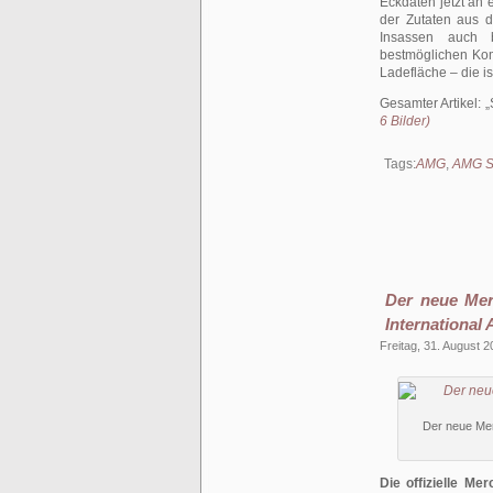
Eckdaten jetzt an 
der Zutaten aus 
Insassen auch b
bestmöglichen Kom
Ladefläche – die i
Gesamter Artikel:
6 Bilder)
Tags:
AMG
,
AMG S
Der neue Me
International
Freitag, 31. August 
Der neue Me
Die offizielle M