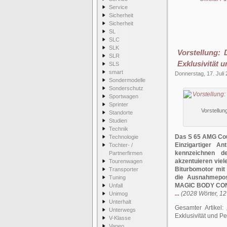
Service
Sicherheit
Sicherheit
SL
SLC
SLK
Vorstellung:
SLR
Exklusivität 
SLS
smart
Donnerstag, 17. Juli
Sondermodelle
Sonderschutz
Sportwagen
Sprinter
Vorstellun
Standorte
Studien
Technik
Das S 65 AMG Coup
Technologie
Einzigartiger A
Tochter- /
kennzeichnen de
Partnerfirmen
akzentuieren vie
Tourenwagen
Biturbomotor mi
Transporter
die Ausnahmepos
Tuning
MAGIC BODY CON
Unfall
...
(2028 Wörter, 12
Unimog
Unterhalt
Gesamter Artikel:
Unterwegs
Exklusivität und P
V-Klasse
Vaneo