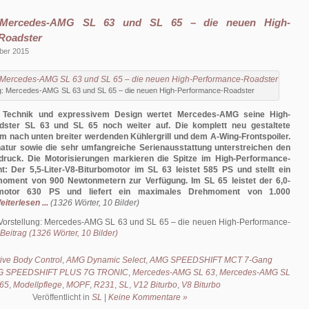
: Mercedes-AMG SL 63 und SL 65 – die neuen High-
Roadster
ber 2015
ng: Mercedes-AMG SL 63 und SL 65 – die neuen High-Performance-Roadster
ter Technik und expressivem Design wertet Mercedes-AMG seine High-
dster SL 63 und SL 65 noch weiter auf. Die komplett neu gestaltete
em nach unten breiter werdenden Kühlergrill und dem A-Wing-Frontspoiler.
natur sowie die sehr umfangreiche Serienausstattung unterstreichen den
druck. Die Motorisierungen markieren die Spitze im High-Performance-
: Der 5,5-Liter-V8-Biturbomotor im SL 63 leistet 585 PS und stellt ein
ment von 900 Newtonmetern zur Verfügung. Im SL 65 leistet der 6,0-
rbomotor 630 PS und liefert ein maximales Drehmoment von 1.000
eiterlesen ...
(1326 Wörter, 10 Bilder)
Vorstellung: Mercedes-AMG SL 63 und SL 65 – die neuen High-Performance-
Beitrag (1326 Wörter, 10 Bilder)
ive Body Control
,
AMG Dynamic Select
,
AMG SPEEDSHIFT MCT 7-Gang
 SPEEDSHIFT PLUS 7G TRONIC
,
Mercedes-AMG SL 63
,
Mercedes-AMG SL
65
,
Modellpflege
,
MOPF
,
R231
,
SL
,
V12 Biturbo
,
V8 Biturbo
Veröffentlicht in
SL
|
Keine Kommentare »