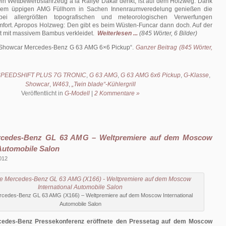
ein Wettbewerbsfahrzeug à la Rallye Dakar denkt, ist auf dem Holzweg. Dank
dem üppigen AMG Füllhorn in Sachen Innenraumveredelung genießen die
ei allergrößten topografischen und meteorologischen Verwerfungen
fort. Apropos Holzweg: Den gibt es beim Wüsten-Funcar dann doch. Auf der
st mit massivem Bambus verkleidet.
Weiterlesen ...
(845 Wörter, 6 Bilder)
Showcar Mercedes-Benz G 63 AMG 6×6 Pickup
.
Ganzer Beitrag (845 Wörter,
PEEDSHIFT PLUS 7G TRONIC
,
G 63 AMG
,
G 63 AMG 6x6 Pickup
,
G-Klasse
,
Showcar
,
W463
,
„Twin blade“-Kühlergrill
Veröffentlicht in
G-Modell
|
2 Kommentare »
rcedes-Benz GL 63 AMG – Weltpremiere auf dem Moscow
 Automobile Salon
2012
rcedes-Benz GL 63 AMG (X166) – Weltpremiere auf dem Moscow International
Automobile Salon
ercedes-Benz Pressekonferenz eröffnete den Pressetag auf dem Moscow