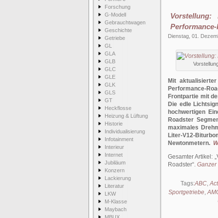
Forschung
G-Modell
Vorstellung
Gebrauchtwagen
Performance-
Geschichte
Dienstag, 01. Dezem
Getriebe
GL
GLA
GLB
Vorstellu
GLC
GLE
Mit aktualisier
GLK
Performance-Roa
GLS
Frontpartie mit d
GT
Die edle Lichtsig
Heckflosse
hochwertigen Ein
Heizung & Lüftung
Roadster Segment
Historie
maximales Drehmo
Individualisierung
Liter-V12-Bitu
Infotainment
Newtonmetern.
W
Interieur
Internet
Gesamter Artikel:
Jubiläum
Roadster
.
Ganzer 
Konzern
Lackierung
Tags:
ABC
,
Act
Literatur
Sportgetriebe
,
AMG
LKW
M-Klasse
Maybach
MBUX