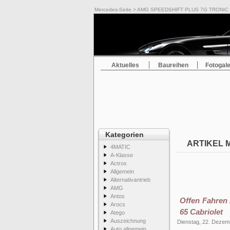
Mercedes-Seite
> AMG SPEEDSHIFT PLUS 7G TRONIC
Aktuelles
Baureihen
Fotogale
Kategorien
ARTIKEL 
4MATIC
A-Klasse
Actros
Allgemein
Alternativantrieb
AMG
Antos
Offen Fahren
Arocs
65 Cabriolet
Atego
Auszeichnung
Dienstag, 22. Dezem
Auto allgemein