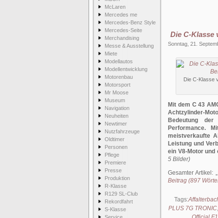
McLaren
Mercedes me
Mercedes-Benz Style
Mercedes-Seite
Die C-Klasse 
Merchandising
Sonntag, 21. Septem
Messe & Ausstellung
Miete
Modellautos
Modellentwicklung
Motorenbau
Die C-Klasse 
Motorsport
Mr Moose
Museum
Mit dem C 43 AMG
Navigation
Achtzylinder-Mo
Neuheiten
Bedeutung der 
Newtimer
Performance. M
Nutzfahrzeuge
meistverkaufte AM
Oldtimer
Leistung und Verb
Personen
ein V8-Motor und
Pflege
5 Bilder)
Premiere
Presse
Gesamter Artikel:
Produktion
Beitrag (897 Wörter
R-Klasse
R129 SL-Club
Tags:
Affalterbac
Rekordfahrt
PLUS 7G TRONIC
S-Klasse
Official 
Service