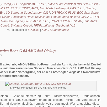
,
A-Wing
,
ABC
,
Abgasnorm EURO 6
,
Aktiver Park-Assistent mit PARKTRONIC
,
IFT PLUS 7G TRONIC
,
AMG „Twin blade“-Kühlergrill
,
BAS PLUS
,
Biturbo
,
-End 3D-Surround-Soundsystem
,
C217
,
DISTRONIC PLUS
,
ECO Start-Stopp-
-Display
,
Intelligent Drive
,
Keyless-go
,
Lithium-Ionen-Batterie
,
MAGIC BODY
 Man One Engine
,
PRE-SAFE® PLUS
,
ROAD SURFACE SCAN
,
S 65 AMG
Coupé
,
S-Klasse Coupé
,
TFT-Farbdisplay
,
Touchpad
,
V12
Veröffentlicht in
S-Klasse
|
Keine Kommentare »
edes-Benz G 63 AMG 6×6 Pickup
13
lradtechnik, AMG-V8-Biturbo-Power und ein Auftritt, der keinerlei Zweifel
 – mit dem seriennahen Showcar Mercedes-Benz G 63 AMG 6×6 Pickup
froader in den Vordergrund, der abseits befestigter Wege das Nonplusultra
sdrang repräsentiert.
Showcar Mercedes-Benz G 63 AMG 6×6 Pickup
rieb, Geländeuntersetzung, fünf Differentialsperren, Portalachsen,
anlage und Spezialfahrwerk erlauben diesem Pickup ein Vordringen in
die individuelle Mobilität normalerweise versandet. Wer angesichts dieser