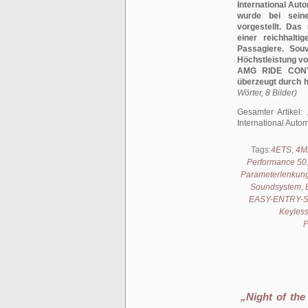
International Au
wurde bei seine
vorgestellt. Das
einer reichhalt
Passagiere. Souv
Höchstleistung v
AMG RIDE CONTR
überzeugt durch 
Wörter, 8 Bilder)
Gesamter Artikel:
International Auto
Tags:
4ETS
,
4M
Performance 50
Parameterlenkun
Soundsystem
,
EASY-ENTRY-S
Keyles
P
„Night of th