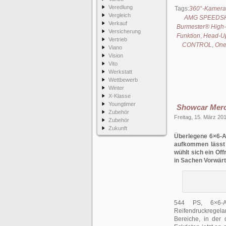
Veredlung
Tags:
360°-Kamera
Vergleich
AMG SPEEDSH
Verkauf
Burmester® High
Versicherung
Funktion
,
Head-Up
Vertrieb
CONTROL
,
One
Viano
Vision
Vito
Werkstatt
Wettbewerb
Winter
X-Klasse
Youngtimer
Showcar Merc
Zubehör
Freitag, 15. März 20
Zubehör
Zukunft
Überlegene 6×6-Al
aufkommen lässt
wühlt sich ein Of
in Sachen Vorwärt
544 PS, 6×6-Ant
Reifendruckregel
Bereiche, in der 