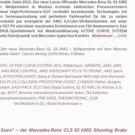
tomobile Salon 2012. Der neue Luxus-Offroader Mercedes-Benz GL 63 AMG
r Weltpremiere in Moskau erstmals zahlreichen Pressevertretern
 neue High-Performance-SUV verbindet faszinierende Technologien mit
igen Serienausstattung und perfektem Fahrkomfort für bis zu sieben
eränität pur ermöglicht der AMG 5,5-Liter-V8-Biturbomotor mit einer
on 557 PS und einem maximalen Drehmoment von 760 Newtonmetern. Das
OL-Sportfahrwerk mit Wankstabilisierung ACTIVE CURVE SYSTEM
hohe Fahrdynamik und Mercedes-typischen Komfort.
Weiterlesen ...
(1696
Der neue Mercedes-Benz GL 63 AMG – Weltpremiere auf dem Moscow
mobile Salon
.
Ganzer Beitrag (1696 Wörter, 8 Bilder)
ATIC
,
ACTIVE CURVE SYSTEM
,
ADS
,
Affalterbach
,
AIRMATIC
,
AMG
,
AMG
,
AMG RIDE CONTROL
,
AMG SPEEDSHIFT PLUS 7G TRONIC
,
AMG Sport-
g
,
ATTENTION ASSIST
,
Bang & Olufsen BeoSound AMG High-End-Surround-
BAS PLUS
,
COLLISION PREVENTION ASSIST
,
COMAND Online
,
designo
,
ystem
,
EASY-PACK
,
ECO Start-Stopp-System
,
GL 63 AMG
,
GL-Klasse
,
ILS
,
s-go
,
M157
,
Moscow International Automobile Salon
,
Ola Källenius
,
anoramaschiebedach
,
PRE-SAFE
,
THERMOTRONIC
,
X166
Veröffentlicht in
GL
|
Keine Kommentare »
e Stars“ – der Mercedes-Benz CLS 63 AMG Shooting Brake