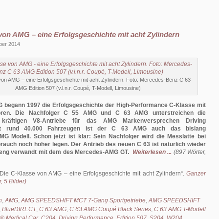
von AMG – eine Erfolgsgeschichte mit acht Zylindern
ber 2014
von AMG – eine Erfolgsgeschichte mit acht Zylindern. Foto: Mercedes-Benz C 63
AMG Edition 507 (v.l.n.r. Coupé, T-Modell, Limousine)
 begann 1997 die Erfolgsgeschichte der High-Performance C-Klasse mit
toren. Die Nachfolger C 55 AMG und C 63 AMG unterstreichen die
kräftigen V8-Antriebe für das AMG Markenversprechen Driving
it rund 40.000 Fahrzeugen ist der C 63 AMG auch das bislang
G Modell. Schon jetzt ist klar: Sein Nachfolger wird die Messlatte bei
rauch noch höher legen. Der Antrieb des neuen C 63 ist natürlich wieder
 eng verwandt mit dem des Mercedes-AMG GT.
Weiterlesen ...
(897 Wörter,
Die C-Klasse von AMG – eine Erfolgsgeschichte mit acht Zylindern
.
Ganzer
, 5 Bilder)
h
,
AMG
,
AMG SPEEDSHIFT MCT 7-Gang Sportgetriebe
,
AMG SPEEDSHIFT
,
BlueDIRECT
,
C 63 AMG
,
C 63 AMG Coupé Black Series
,
C 63 AMG T-Modell
F1® Medical Car
,
C204
,
Driving Performance
,
Edition 507
,
S204
,
W204