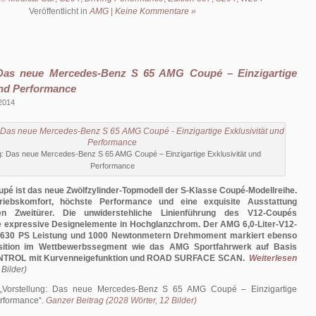
Veröffentlicht in
AMG
|
Keine Kommentare »
 Das neue Mercedes-Benz S 65 AMG Coupé – Einzigartige
und Performance
 2014
g: Das neue Mercedes-Benz S 65 AMG Coupé – Einzigartige Exklusivität und
Performance
é ist das neue Zwölfzylinder-Topmodell der S-Klasse Coupé-Modellreihe.
ntriebskomfort, höchste Performance und eine exquisite Ausstattung
n Zweitürer. Die unwiderstehliche Linienführung des V12-Coupés
le expressive Designelemente in Hochglanzchrom. Der AMG 6,0-Liter-V12-
t 630 PS Leistung und 1000 Newtonmetern Drehmoment markiert ebenso
ition im Wettbewerbssegment wie das AMG Sportfahrwerk auf Basis
TROL mit Kurvenneigefunktion und ROAD SURFACE SCAN.
Weiterlesen
 Bilder)
Vorstellung: Das neue Mercedes-Benz S 65 AMG Coupé – Einzigartige
erformance
.
Ganzer Beitrag (2028 Wörter, 12 Bilder)