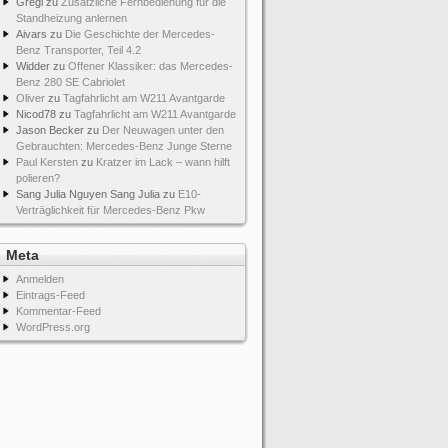
Gregi
zu
Zusätzliche Fernbedienung für die
Standheizung anlernen
Aivars
zu
Die Geschichte der Mercedes-
Benz Transporter, Teil 4.2
Widder
zu
Offener Klassiker: das Mercedes-
Benz 280 SE Cabriolet
Oliver
zu
Tagfahrlicht am W211 Avantgarde
Nicod78
zu
Tagfahrlicht am W211 Avantgarde
Jason Becker
zu
Der Neuwagen unter den
Gebrauchten: Mercedes-Benz Junge Sterne
Paul Kersten
zu
Kratzer im Lack – wann hilft
polieren?
Sang Julia Nguyen Sang Julia
zu
E10-
Verträglichkeit für Mercedes-Benz Pkw
Meta
Anmelden
Eintrags-Feed
Kommentar-Feed
WordPress.org