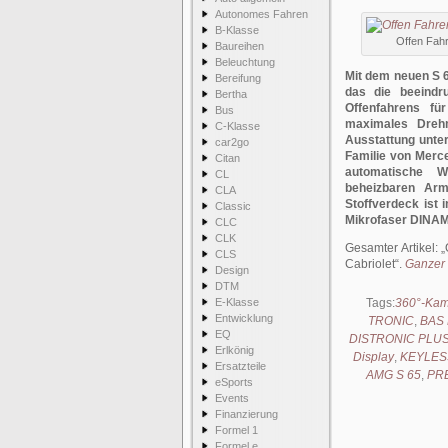
Autonomes Fahren
B-Klasse
Offen Fah
Baureihen
Beleuchtung
Mit dem neuen S 
Bereifung
das die beeindr
Bertha
Offenfahrens fü
Bus
maximales Dreh
C-Klasse
Ausstattung unte
car2go
Familie von Merc
Citan
automatische W
CL
beheizbaren Arml
CLA
Stoffverdeck ist 
Classic
Mikrofaser DINAM
CLC
CLK
Gesamter Artikel:
CLS
Cabriolet
.
Ganzer 
Design
DTM
E-Klasse
Tags:
360°-Ka
Entwicklung
TRONIC
,
BAS 
EQ
DISTRONIC PLU
Erlkönig
Display
,
KEYLES
Ersatzteile
AMG S 65
,
PRE
eSports
Events
Finanzierung
Formel 1
Formel e