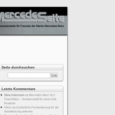
Seite durchsuchen
Letzte Kommentare
Silvia Holenstein
zu
Mercedes-Benz SLC
Final Edition – Sondermodell für einen Kult-
Roadster
Oliver
zu
Zusätzliche Fernbedienung für die
Standheizung anlernen