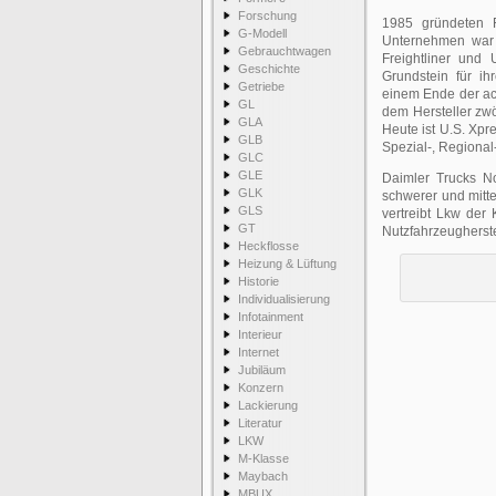
Forschung
1985 gründeten F
G-Modell
Unternehmen war 
Gebrauchtwagen
Freightliner und
Geschichte
Grundstein für i
Getriebe
einem Ende der ach
GL
dem Hersteller zwöl
GLA
Heute ist U.S. Xpre
GLB
Spezial-, Regional
GLC
GLE
Daimler Trucks No
GLK
schwerer und mitt
GLS
vertreibt Lkw der
GT
Nutzfahrzeugherste
Heckflosse
Heizung & Lüftung
Historie
Individualisierung
Infotainment
Interieur
Internet
Jubiläum
Konzern
Lackierung
Literatur
LKW
M-Klasse
Maybach
MBUX