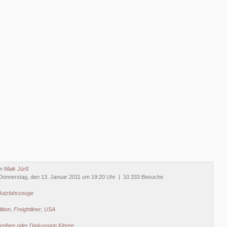
on
Maik Jürß
Donnerstag, den 13. Januar 2011 um 19:20 Uhr | 10.333 Besuche
utzfahrzeuge
ition
,
Freightliner
,
USA
eiben oder Diskussion führen