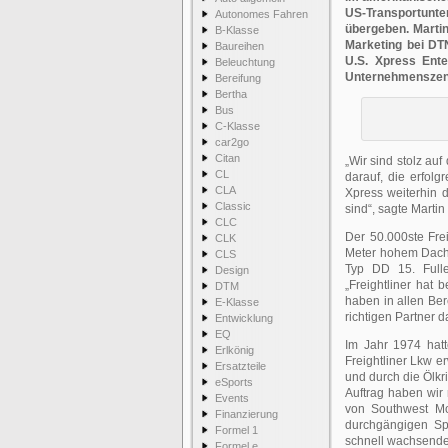
US-Transportun
Autonomes Fahren
übergeben. Mart
B-Klasse
Marketing bei DT
Baureihen
U.S. Xpress Ente
Beleuchtung
Unternehmenszentr
Bereifung
Bertha
Bus
C-Klasse
car2go
Citan
„Wir sind stolz au
CL
darauf, die erfol
CLA
Xpress weiterhin d
Classic
sind“, sagte Mart
CLC
Der 50.000ste Frei
CLK
Meter hohem Dacha
CLS
Typ DD 15. Fulle
Design
„Freightliner hat
DTM
haben in allen Be
E-Klasse
richtigen Partner d
Entwicklung
EQ
Im Jahr 1974 hatt
Erlkönig
Freightliner Lkw e
Ersatzteile
und durch die Ölk
eSports
Auftrag haben wir 
Events
von Southwest Mo
Finanzierung
durchgängigen Sp
Formel 1
schnell wachsenden
Formel e