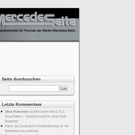
Seite durchsuchen
Letzte Kommentare
Silvia Holenstein
zu
Mercedes-Benz SLC
Final Edition – Sondermodell für einen Kult-
Roadster
Oliver
zu
Zusätzliche Fernbedienung für die
Standheizung anlernen