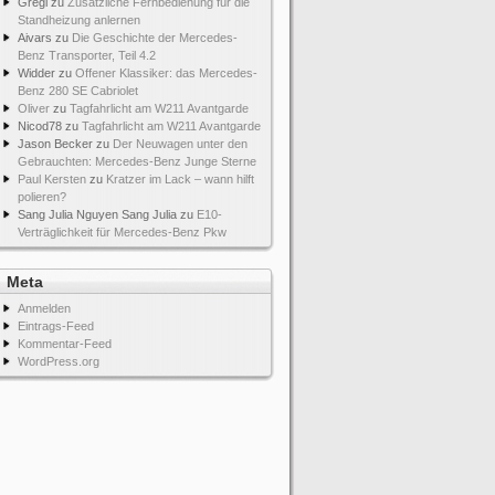
Gregi
zu
Zusätzliche Fernbedienung für die
Standheizung anlernen
Aivars
zu
Die Geschichte der Mercedes-
Benz Transporter, Teil 4.2
Widder
zu
Offener Klassiker: das Mercedes-
Benz 280 SE Cabriolet
Oliver
zu
Tagfahrlicht am W211 Avantgarde
Nicod78
zu
Tagfahrlicht am W211 Avantgarde
Jason Becker
zu
Der Neuwagen unter den
Gebrauchten: Mercedes-Benz Junge Sterne
Paul Kersten
zu
Kratzer im Lack – wann hilft
polieren?
Sang Julia Nguyen Sang Julia
zu
E10-
Verträglichkeit für Mercedes-Benz Pkw
Meta
Anmelden
Eintrags-Feed
Kommentar-Feed
WordPress.org