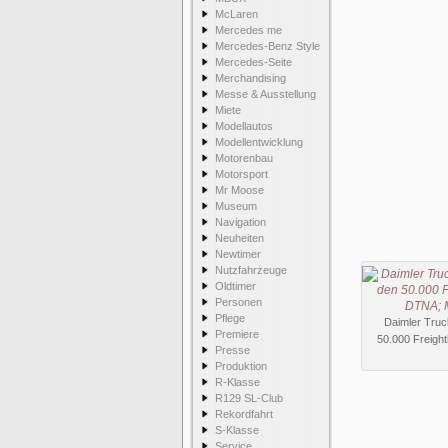
McLaren
Mercedes me
Mercedes-Benz Style
Mercedes-Seite
Merchandising
Messe & Ausstellung
Miete
Modellautos
Modellentwicklung
Motorenbau
Motorsport
Mr Moose
Museum
Navigation
Neuheiten
Newtimer
Nutzfahrzeuge
Oldtimer
Personen
Pflege
Daimler Tru
Premiere
50.000 Freigh
Presse
Produktion
R-Klasse
R129 SL-Club
Rekordfahrt
S-Klasse
Service