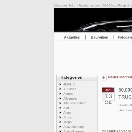
Mercedes-Seite
>
Nutzfahrzeuge
> 50.000ster Freightlin
Aktuelles
Baureihen
Fotogale
Kategorien
Neuer Merced
4MATIC
A-Klasse
50.0
Jan.
Actros
13
TRUC
Allgemein
2011
Alternativantrieb
Veröffentl
AMG
Geschrie
Antos
Arocs
Atego
Auszeichnung
Im amerikanische
Auto allgemein