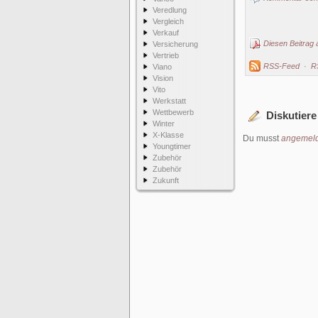
Veredlung
Vergleich
Verkauf
Diesen Beitrag 
Versicherung
Vertrieb
RSS-Feed
·
R
Viano
Vision
Vito
Werkstatt
Wettbewerb
Diskutiere
Winter
X-Klasse
Du musst
angemeld
Youngtimer
Zubehör
Zubehör
Zukunft