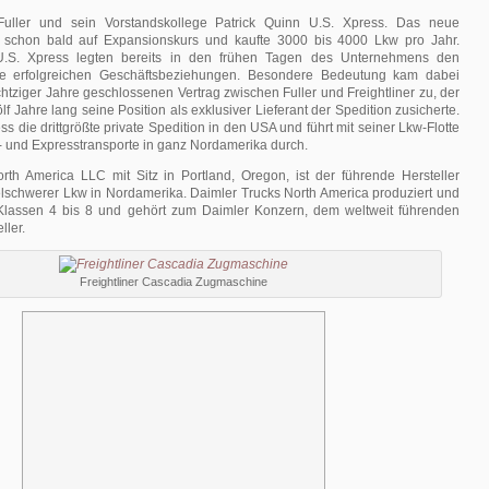
uller und sein Vorstandskollege Patrick Quinn U.S. Xpress. Das neue
schon bald auf Expansionskurs und kaufte 3000 bis 4000 Lkw pro Jahr.
 U.S. Xpress legten bereits in den frühen Tagen des Unternehmens den
hre erfolgreichen Geschäftsbeziehungen. Besondere Bedeutung kam dabei
tziger Jahre geschlossenen Vertrag zwischen Fuller und Freightliner zu, der
f Jahre lang seine Position als exklusiver Lieferant der Spedition zusicherte.
ss die drittgrößte private Spedition in den USA und führt mit seiner Lkw-Flotte
- und Expresstransporte in ganz Nordamerika durch.
rth America LLC mit Sitz in Portland, Oregon, ist der führende Hersteller
elschwerer Lkw in Nordamerika. Daimler Trucks North America produziert und
 Klassen 4 bis 8 und gehört zum Daimler Konzern, dem weltweit führenden
ller.
Freightliner Cascadia Zugmaschine