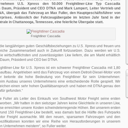
ternehmen U.S. Xpress den 50.000 Freightliner-Lkw Typ Cascadia
in Daum, Präsident und CEO DTNA und Mark Lampert
,
Leiter Vertrieb und
NA, übergab das Fahrzeug an Max Fuller, den Hauptgeschäftsführer von
rprises. Anlässlich der Fahrzeugübergabe im letzten Jahr fand in der
ale in Chattanooga, Tennessee, eine feierliche Übergabe statt.
Freightliner Cascadia
f die langjährigen guten Geschäftsbeziehungen zu U.S. Xpress und freuen uns
greiche Zusammenarbeit auch in Zukunft fortzusetzen. Dazu werden wir U.S.
ie wirtschaftlichsten und zuverlässigsten Lkw liefern, die am Markt erhältlich
in Daum, Präsident und CEO bei DTNA.
ghtliner-Lkw für U.S. Xpress ist ein schwerer Freightliner Cascadia mit 1,80
ufbau. Angetrieben wird das Fahrzeug von einem Detroit-Diesel-Motor vom
r betonte die hohe Bedeutung von Freightliner für sein Unternehmen:
 beim Ausbau unseres Unternehmens eine entscheidende Rolle gespielt. Wir
reichen einen sehr hohen Qualitätsanspruch und haben mit DTNA genau den
afür gefunden.“
e Fuller als Leiter des Einkaufs von Southwest Motor Freight seine ersten
rworben. „Wir hatten in den siebziger Jahren keine Gleichteile in unseren Lkw,
rise erreichten unsere Kosten schwindelerregende Höhen. Bei unserem ersten
rund 150 Freightliner-Lkw bestellt, was damals fast die Hälfte des Fuhrparks
tor Freight ausmachte. Mit den neuen, sparsamen Fahrzeugen und den
ezifikationen konnten wir eine Reihe von Herausforderungen in unserem
 Unternehmen meistern“, so Fuller weiter.