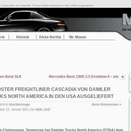
er Cascadia von Daimler Trucks North America in den USA ausgeliefert
rie
Historie
Dicke Bertha
Mr. Moose
es-Benz SLK
Mercedes-Benz 190E 2.5 Evolution II – ein
sportlicher Klassiker
00STER FREIGHTLINER CASCADIA VON DAIMLER
KS NORTH AMERICA IN DEN USA AUSGELIEFERT
icht in
Nutzfahrzeuge
Keine Kommentare »
ben 13. Januar 2011 von
Maik Jürß
n Chattanooga, Tennessee hat Daimler Trucks North America (DTNA) dem