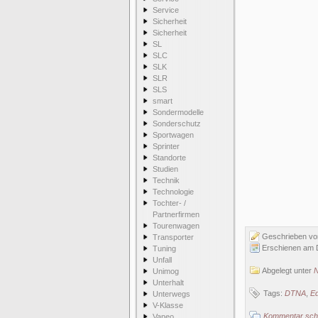
Service
Sicherheit
Sicherheit
SL
SLC
SLK
SLR
SLS
smart
Sondermodelle
Sonderschutz
Sportwagen
Sprinter
Standorte
Studien
Technik
Technologie
Tochter- /
Partnerfirmen
Tourenwagen
Geschrieben v
Transporter
Erschienen am 
Tuning
Unfall
Abgelegt unter
N
Unimog
Unterhalt
Tags:
DTNA
,
Ed
Unterwegs
V-Klasse
Kommentar schr
Vaneo