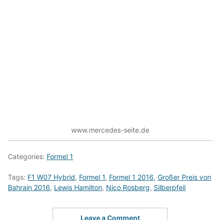
www.mercedes-seite.de
Categories:
Formel 1
Tags:
F1 W07 Hybrid
,
Formel 1
,
Formel 1 2016
,
Großer Preis von
Bahrain 2016
,
Lewis Hamilton
,
Nico Rosberg
,
Silberpfeil
Leave a Comment