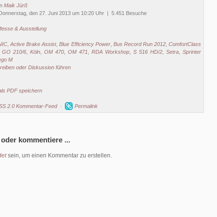
on
Maik Jürß
Donnerstag, den 27. Juni 2013 um 10:20 Uhr | 5.451 Besuche
esse & Ausstellung
NIC
,
Active Brake Assist
,
Blue Efficiency Power
,
Bus Record Run 2012
,
ComfortClass
,
GO 210/6
,
Köln
,
OM 470
,
OM 471
,
RDA Workshop
,
S 516 HD/2
,
Setra
,
Sprinter
ego M
eiben oder Diskussion führen
als PDF speichern
SS 2.0 Kommentar-Feed
·
Permalink
 oder kommentiere ...
et
sein, um einen Kommentar zu erstellen.