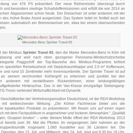
istung von 476 PS präsentiert. Der neue Reihenmotor überzeugt durch
ch und besonders niedrige Schadstoffemissionen und erfüllt die von 2014 an
schen Abgasnormen schon heute. Der Dreiachser ist unter anderem mit der
 des Active Brake Assist ausgerüstet. Das System leitet im Notfall auch bei
nissen automatisch ein Bremsmanöver ein, etwa bei einem überraschenden
ahn.
Mercedes-Benz Sprinter Travel 65
st der Minibus
Sprinter Travel 65
, den die Marke Mercedes-Benz in Köln mit
erglasung und weit nach oben gezogener Panorama-Windschutzscheibe
 elegante Flaggschiff der Top-Baureihe des Minibus-Programms brilliert
m speziellen Reisebusheck mit Gepäckraum­klappe und 2,0 m³ Kofferraum,
e und rund 10 Zentimeter mehr Innenraumbreite. Der Sprinter Travel ist auf
 an seinem verchromten Kühlergrill zu erkennen und punktet bei den
er anderem mit verstellbaren Rückenlehnen, einer leistungsfähigen
uftgefederter Hinterachse. Das in der Van-Klasse einzigartige Siebengang-
7G-Tronic verbindet Wirtschaftlichkeit mit Dynamik.
, Geschäftsleiter der Vertriebsorganisation Deutschland, ist der RDA Workshop
f mit weitreichender Wirkung:
„Die Kölner Fachmesse bietet uns die
re topaktuellen Produkte zu präsentieren. Wir freuen uns auf einen regen
ch mit dem Fachpublikum in angenehmer und lockerer Atmosphäre.“
„Qualität
zeigen, Gruppen binden“ – unter diesem Motto öffnet der RDA Workshop 2013
uli bereits zum 39. Mal die Pforten. Im vergangenen Jahr nahmen an der
uppentouristik insgesamt 1.080 Aussteller aus 36 Ländern teil. Die
Dienstag, den 23. Juli, und Mittwoch, den 24. Juli, sind von 9.30 bis 18 Uhr.