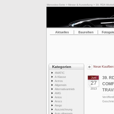
Mercedes-Seite
>
Messe & Ausstellung
> 39. RDA Worksh
Aktuelles
Baureihen
Fotogale
Kategorien
Neue Kaufber
4MATIC
A-Klasse
39. 
Juni
Actros
27
COMF
Allgemein
2013
Alternativantrieb
TRAV
AMG
Veröffentl
Antos
Arocs
Geschrie
Atego
Auszeichnung
Auto allgemein