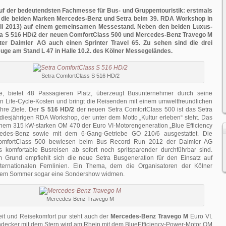
uf der bedeutendsten Fachmesse für Bus- und Gruppentouristik: erstmals
h die beiden Marken Mercedes-Benz und Setra beim 39. RDA Workshop in
Juli 2013) auf einem gemeinsamen Messestand. Neben den beiden Luxus-
a S 516 HD/2 der neuen ComfortClass 500 und Mercedes-Benz Travego M
arter Daimler AG auch einen Sprinter Travel 65. Zu sehen sind die drei
uge am Stand L 47 in Halle 10.2. des Kölner Messegeländes.
Setra ComfortClass S 516 HD/2
ne, bietet 48 Passagieren Platz, überzeugt Busunternehmer durch seine
n Life-Cycle-Kosten und bringt die Reisenden mit einem umweltfreundlichen
ihre Ziele. Der
S 516 HD/2
der neuen Setra ComfortClass 500 ist das Setra
diesjährigen RDA Workshop, der unter dem Motto „Kultur erleben“ steht. Das
einem 315 kW-starken OM 470 der Euro VI-Motorengeneration „Blue Efficiency
edes-Benz sowie mit dem 6-Gang-Getriebe GO 210/6 ausgestattet. Die
omfortClass 500 bewiesen beim Bus Record Run 2012 der Daimler AG
ss komfortable Busreisen ab sofort noch spritsparender durchführbar sind.
 Grund empfiehlt sich die neue Setra Busgeneration für den Einsatz auf
ternationalen Fernlinien. Ein Thema, dem die Organisatoren der Kölner
sem Sommer sogar eine Sondershow widmen.
Mercedes-Benz Travego M
keit und Reisekomfort pur steht auch der
Mercedes-Benz Travego M
Euro VI.
ecker mit dem Stern wird am Rhein mit dem BlueEfficiency-Power-Motor OM