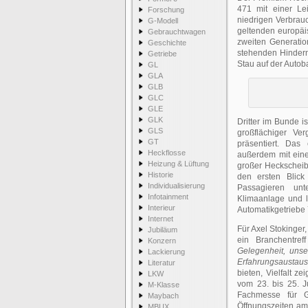
471 mit einer Le
Forschung
niedrigen Verbrau
G-Modell
geltenden europäi
Gebrauchtwagen
zweiten Generation
Geschichte
stehenden Hinder
Getriebe
Stau auf der Autob
GL
GLA
GLB
GLC
GLE
GLK
Dritter im Bunde i
GLS
großflächiger V
GT
präsentiert. Das
Heckflosse
außerdem mit eine
Heizung & Lüftung
großer Heckscheib
Historie
den ersten Blick
Individualisierung
Passagieren unt
Infotainment
Klimaanlage und l
Interieur
Automatikgetriebe 
Internet
Für Axel Stokinger
Jubiläum
ein Branchentref
Konzern
Gelegenheit, unse
Lackierung
Erfahrungsaustaus
Literatur
bieten, Vielfalt 
LKW
vom 23. bis 25. J
M-Klasse
Fachmesse für Gr
Maybach
Öffnungszeiten am 
MBUX