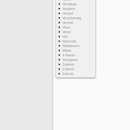
Veredlung
Vergleich
Verkauf
Versicherung
Vertrieb
Viano
Vision
Vito
Werkstatt
Wettbewerb
Winter
X-Klasse
Youngtimer
Zubehör
Zubehör
Zukunft