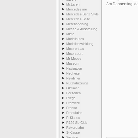
Am Donnerstag, den 
McLaren
Mercedes me
Mercedes-Benz Style
Mercedes-Seite
Merchandising
Messe & Ausstellung
Miete
Modellautos
Modellentwicklung
Motorenbau
Motorsport
Mr Moose
Museum
Navigation
Neuheiten
Newtimer
Nutzfahrzeuge
Oldtimer
Personen
Pflege
Premiere
Presse
Produktion
R-Klasse
R129 SL-Club
Rekordfahrt
S-Klasse
Service