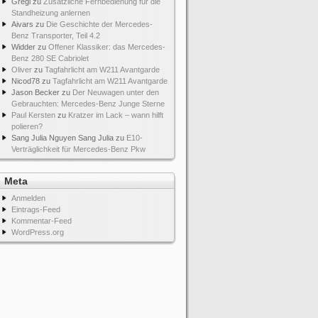
Gregi
zu
Zusätzliche Fernbedienung für die
Standheizung anlernen
Aivars
zu
Die Geschichte der Mercedes-
Benz Transporter, Teil 4.2
Widder
zu
Offener Klassiker: das Mercedes-
Benz 280 SE Cabriolet
Oliver
zu
Tagfahrlicht am W211 Avantgarde
Nicod78
zu
Tagfahrlicht am W211 Avantgarde
Jason Becker
zu
Der Neuwagen unter den
Gebrauchten: Mercedes-Benz Junge Sterne
Paul Kersten
zu
Kratzer im Lack – wann hilft
polieren?
Sang Julia Nguyen Sang Julia
zu
E10-
Verträglichkeit für Mercedes-Benz Pkw
Meta
Anmelden
Eintrags-Feed
Kommentar-Feed
WordPress.org