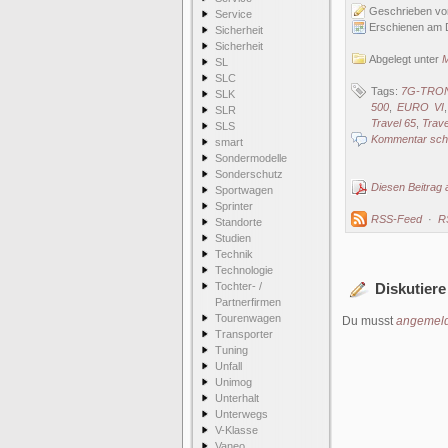
Geschrieben v
Service
Erschienen am 
Sicherheit
Sicherheit
Abgelegt unter
M
SL
SLC
Tags:
7G-TRO
SLK
500
,
EURO VI
SLR
Travel 65
,
Trav
SLS
Kommentar schr
smart
Sondermodelle
Sonderschutz
Diesen Beitrag 
Sportwagen
Sprinter
RSS-Feed
·
R
Standorte
Studien
Technik
Technologie
Tochter- /
Diskutiere
Partnerfirmen
Tourenwagen
Du musst
angemeld
Transporter
Tuning
Unfall
Unimog
Unterhalt
Unterwegs
V-Klasse
Vaneo