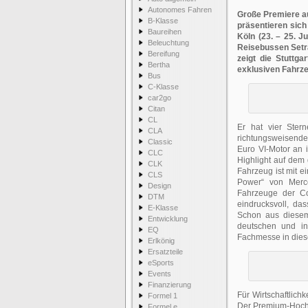
Autonomes Fahren
Große Premiere a
B-Klasse
präsentieren sic
Baureihen
Köln (23. – 25. 
Beleuchtung
Reisebussen Setr
Bereifung
zeigt die Stuttg
Bertha
exklusiven Fahrze
Bus
C-Klasse
car2go
Citan
CL
Er hat vier Ster
CLA
richtungsweisende
Classic
Euro VI-Motor an 
CLC
Highlight auf dem 
CLK
Fahrzeug ist mit 
CLS
Power“ von Merc
Design
Fahrzeuge der C
DTM
eindrucksvoll, da
E-Klasse
Schon aus diesem
Entwicklung
deutschen und in
EQ
Fachmesse in die
Erlkönig
Ersatzteile
eSports
Events
Finanzierung
Für Wirtschaftlich
Formel 1
Der Premium-Hochd
Formel e