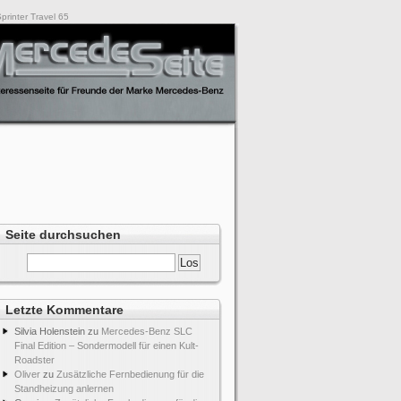
rinter Travel 65
Seite durchsuchen
Letzte Kommentare
Silvia Holenstein
zu
Mercedes-Benz SLC
Final Edition – Sondermodell für einen Kult-
Roadster
Oliver
zu
Zusätzliche Fernbedienung für die
Standheizung anlernen