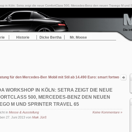
op in Köln: Setra zeigt die neue ComfortClass 500, Mercedes-Benz den neuen Travego M und Sp
rie
Historie
Dicke Bertha
Mr. Moose
atung für den Mercedes-Benz R129
Mobil mit Stil ab 14.490 Euro: smart fortwo
edition BoConcept
RDA WORKSHOP IN KÖLN: SETRA ZEIGT DIE NEUE
ORTCLASS 500, MERCEDES-BENZ DEN NEUEN
EGO M UND SPRINTER TRAVEL 65
icht in
Messe & Ausstellung
Keine Kommentare »
ben 27. Juni 2013 von
Maik Jürß