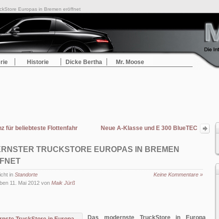
ckStore Europas in Bremen eröffnet
rie
Historie
Dicke Bertha
Mr. Moose
 für beliebteste Flottenfahrzeuge mit dem „Flottina“ Award ausgezeichnet
Neue A-Klasse und E 300 BlueTEC
HYBRID gewinnen Plus X Award 2012
RNSTER TRUCKSTORE EUROPAS IN BREMEN
FNET
icht in
Standorte
Keine Kommentare »
ben 11. Mai 2012 von
Maik Jürß
Das modernste TruckStore in Europa