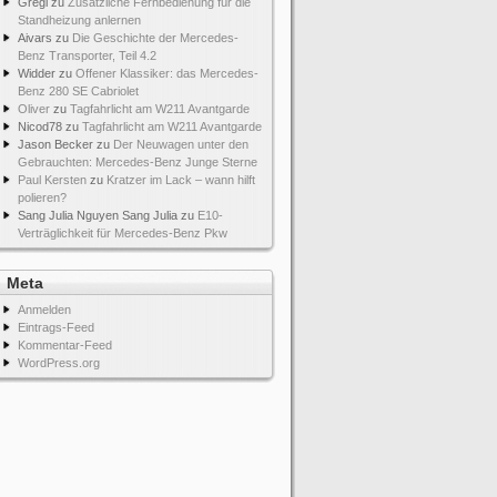
Gregi
zu
Zusätzliche Fernbedienung für die
Standheizung anlernen
Aivars
zu
Die Geschichte der Mercedes-
Benz Transporter, Teil 4.2
Widder
zu
Offener Klassiker: das Mercedes-
Benz 280 SE Cabriolet
Oliver
zu
Tagfahrlicht am W211 Avantgarde
Nicod78
zu
Tagfahrlicht am W211 Avantgarde
Jason Becker
zu
Der Neuwagen unter den
Gebrauchten: Mercedes-Benz Junge Sterne
Paul Kersten
zu
Kratzer im Lack – wann hilft
polieren?
Sang Julia Nguyen Sang Julia
zu
E10-
Verträglichkeit für Mercedes-Benz Pkw
Meta
Anmelden
Eintrags-Feed
Kommentar-Feed
WordPress.org