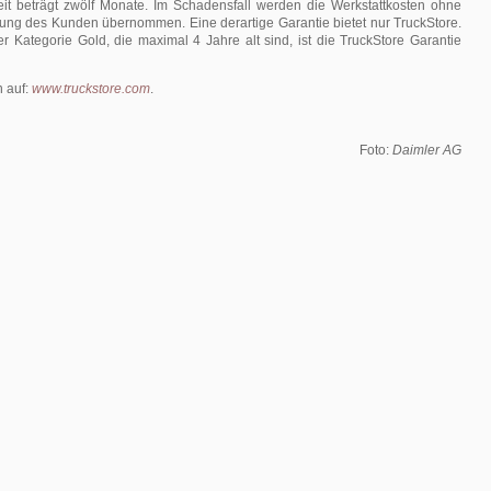
eit beträgt zwölf Monate. Im Schadensfall werden die Werkstattkosten ohne
gung des Kunden übernommen. Eine derartige Garantie bietet nur TruckStore.
 Kategorie Gold, die maximal 4 Jahre alt sind, ist die TruckStore Garantie
n auf:
www.truckstore.com
.
Foto:
Daimler AG