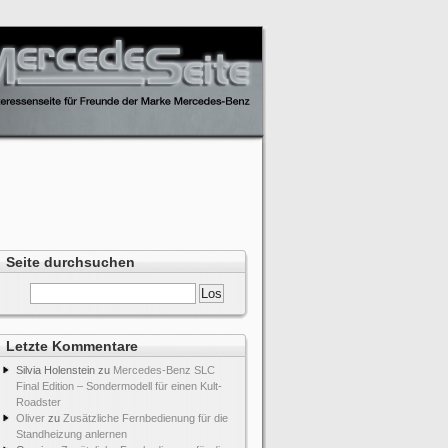
Seite durchsuchen
Letzte Kommentare
Silvia Holenstein
zu
Mercedes-Benz SLC
Final Edition – Sondermodell für einen Kult-
Roadster
Oliver
zu
Zusätzliche Fernbedienung für die
Standheizung anlernen