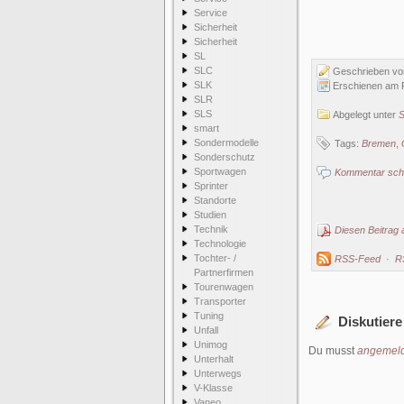
Service
Sicherheit
Sicherheit
SL
SLC
Geschrieben v
SLK
Erschienen am F
SLR
SLS
Abgelegt unter
S
smart
Sondermodelle
Tags:
Bremen
,
Sonderschutz
Sportwagen
Kommentar schr
Sprinter
Standorte
Studien
Technik
Diesen Beitrag 
Technologie
Tochter- /
RSS-Feed
·
R
Partnerfirmen
Tourenwagen
Transporter
Tuning
Diskutiere
Unfall
Unimog
Du musst
angemeld
Unterhalt
Unterwegs
V-Klasse
Vaneo