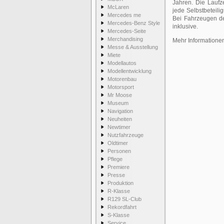
Jahren. Die Laufz
McLaren
jede Selbstbeteili
Mercedes me
Bei Fahrzeugen der
Mercedes-Benz Style
inklusive.
Mercedes-Seite
Merchandising
Mehr Informatione
Messe & Ausstellung
Miete
Modellautos
Modellentwicklung
Motorenbau
Motorsport
Mr Moose
Museum
Navigation
Neuheiten
Newtimer
Nutzfahrzeuge
Oldtimer
Personen
Pflege
Premiere
Presse
Produktion
R-Klasse
R129 SL-Club
Rekordfahrt
S-Klasse
Service