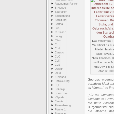
Autonomes Fahren
B-Klasse
Baureihen
Beleuchtung
Bereifung
Bertha
Bus
C-Klasse
car2go
Citan
Das modernste Tr
CL
Mai offiziell für 
CLA
Friedel Haselme
Classic
Ralph Plavac, 
CLC
Niels Thomsen, B
CLK
und Hermann Sch
CLS
MBVD (v. l. n. r
Design
etwa 33.000
DTM
E-Klasse
Gebrauchtwagenbra
Entwicklung
geradezu ideal und
EQ
zu können,“
so Fri
Erlkönig
Ersatzteile
„Für die Gemeind
eSports
Gelände im Gewerb
Events
die neue Ansiedl
Finanzierung
Bürgermeister Nie
Formel 1
die Tatsache, da
Formel e