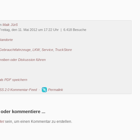
on
Maik Jürß
reitag, den 11. Mai 2012 um 17:22 Uhr | 6.418 Besuche
tandorte
Gebrauchtfahrzeuge
,
LKW
,
Service
,
TruckStore
eiben oder Diskussion führen
als PDF speichern
SS 2.0 Kommentar-Feed
·
Permalink
 oder kommentiere ...
et
sein, um einen Kommentar zu erstellen.