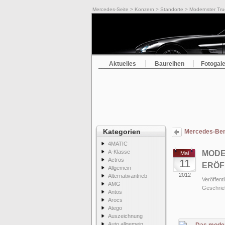
Mercedes-Seite
>
Konzern
>
Standorte
> Modernster Tru
Aktuelles
Baureihen
Fotogale
Kategorien
Mercedes-Benz
4MATIC
A-Klasse
MODE
Mai
Actros
11
ERÖF
Allgemein
2012
Alternativantrieb
Veröffentl
AMG
Geschrie
Antos
Arocs
Atego
Auszeichnung
Auto allgemein