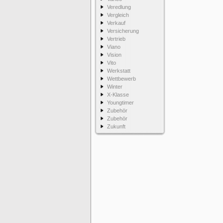
Veredlung
Vergleich
Verkauf
Versicherung
Vertrieb
Viano
Vision
Vito
Werkstatt
Wettbewerb
Winter
X-Klasse
Youngtimer
Zubehör
Zubehör
Zukunft