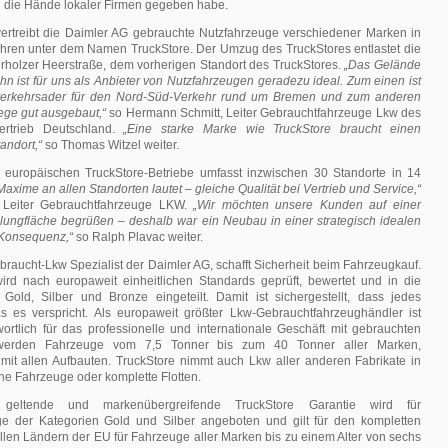
die Hände lokaler Firmen gegeben habe.
 vertreibt die Daimler AG gebrauchte Nutzfahrzeuge verschiedener Marken in
ahren unter dem Namen TruckStore. Der Umzug des TruckStores entlastet die
erholzer Heerstraße, dem vorherigen Standort des TruckStores.
„Das Gelände
hn ist für uns als Anbieter von Nutzfahrzeugen geradezu ideal. Zum einen ist
verkehrsader für den Nord-Süd-Verkehr rund um Bremen und zum anderen
ege gut ausgebaut,“
so Hermann Schmitt, Leiter Gebrauchtfahrzeuge Lkw des
ertrieb Deutschland.
„Eine starke Marke wie TruckStore braucht einen
andort,“
so Thomas Witzel weiter.
europäischen TruckStore-Betriebe umfasst inzwischen 30 Standorte in 14
axime an allen Standorten lautet – gleiche Qualität bei Vertrieb und Service,“
 Leiter Gebrauchtfahrzeuge LKW.
„Wir möchten unsere Kunden auf einer
lungfläche begrüßen – deshalb war ein Neubau in einer strategisch idealen
 Konsequenz,“
so Ralph Plavac weiter.
braucht-Lkw Spezialist der Daimler AG, schafft Sicherheit beim Fahrzeugkauf.
rd nach europaweit einheitlichen Standards geprüft, bewertet und in die
 Gold, Silber und Bronze eingeteilt. Damit ist sichergestellt, dass jedes
s es verspricht. Als europaweit größter Lkw-Gebrauchtfahrzeughändler ist
ortlich für das professionelle und internationale Geschäft mit gebrauchten
 werden Fahrzeuge vom 7,5 Tonner bis zum 40 Tonner aller Marken,
 mit allen Aufbauten. TruckStore nimmt auch Lkw aller anderen Fabrikate in
ne Fahrzeuge oder komplette Flotten.
 geltende und markenübergreifende TruckStore Garantie wird für
e der Kategorien Gold und Silber angeboten und gilt für den kompletten
allen Ländern der EU für Fahrzeuge aller Marken bis zu einem Alter von sechs