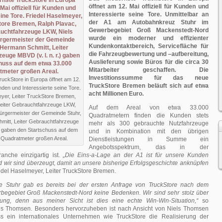
öffnet am 12. Mai offiziell für Kunden und
Interessierte seine Tore. Unmittelbar an
der A1 am Autobahnkreuz Stuhr im
Gewerbegebiet Groß Mackenstedt-Nord
wurde ein moderner und effizienter
Kundenkontaktbereich, Servicefläche für
die Fahrzeugbewertung und –aufbereitung,
Auslieferung sowie Büros für die circa 30
Mitarbeiter geschaffen. Die
Investitionssumme für das neue
uckStore in Europa öffnet am 12.
TruckStore Bremen beläuft sich auf etwa
Kunden und Interessierte seine Tore.
acht Millionen Euro.
yer, Leiter TruckStore Bremen,
Leiter Gebrauchtfahrzeuge LKW,
Auf dem Areal von etwa 33.000
ürgermeister der Gemeinde Stuhr,
Quadratmetern finden die Kunden stets
mitt, Leiter Gebrauchtfahrzeuge
mehr als 300 gebrauchte Nutzfahrzeuge
.) gaben den Startschuss auf dem
und in Kombination mit den übrigen
 Quadratmeter großen Areal.
Dienstleistungen in Summe ein
Angebotsspektrum, das in der
nche einzigartig ist.
„Die Eins-a-Lage an der A1 ist für unsere Kunden
 wir sind überzeugt, damit an unsere bisherige Erfolgsgeschichte anknüpfen
edel Haselmeyer, Leiter TruckStore Bremen.
e Stuhr gab es bereits bei der ersten Anfrage von TruckStore nach dem
egebiet Groß Mackenstedt-Nord keine Bedenken. Wir sind sehr stolz über
ung, denn aus meiner Sicht ist dies eine echte Win-Win-Situation,“
so
ls Thomsen. Besonders hervorzuheben ist nach Ansicht von Niels Thomsen
ss ein internationales Unternehmen wie TruckStore die Realisierung der