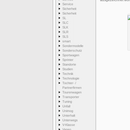
ausgezeichnet wor
Service
Sicherheit
Sicherheit
SL
SLC
SLK
SLR
SLS
smart
Sondermodelle
Sonderschutz
Sportwagen
Sprinter
Standorte
Studien
Technik
Technologie
Tochter- /
Partnerfirmen
Tourenwagen
Transporter
Tuning
Unfall
Unimog
Unterhalt
Unterwegs
V-Klasse
Vaneo