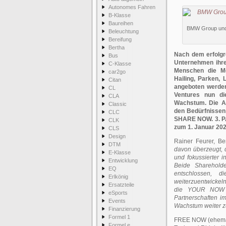
Autonomes Fahren
B-Klasse
Baureihen
BMW Group und D
Beleuchtung
Bereifung
Bertha
Nach dem erfolgr
Bus
Unternehmen ihre
C-Klasse
Menschen die Mo
car2go
Hailing, Parken, 
Citan
angeboten werden
CL
Ventures nun di
CLA
Wachstum. Die A
Classic
den Bedürfnissen
CLC
SHARE NOW. 3. P
CLK
zum 1. Januar 2020
CLS
Design
Rainer Feurer, B
DTM
davon überzeugt, d
E-Klasse
und fokussierter 
Entwicklung
Beide Sharehold
EQ
entschlossen, d
Erlkönig
weiterzuentwickeln
Ersatzteile
die YOUR NOW Joi
eSports
Partnerschaften im
Events
Wachstum weiter zu
Finanzierung
Formel 1
FREE NOW (ehemals 
Formel e