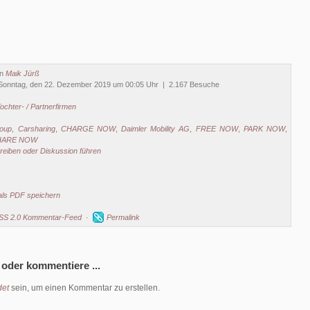
on
Maik Jürß
Sonntag, den 22. Dezember 2019 um 00:05 Uhr | 2.167 Besuche
ochter- / Partnerfirmen
oup
,
Carsharing
,
CHARGE NOW
,
Daimler Mobility AG
,
FREE NOW
,
PARK NOW
,
HARE NOW
eiben oder Diskussion führen
als PDF speichern
SS 2.0 Kommentar-Feed
·
Permalink
 oder kommentiere ...
et
sein, um einen Kommentar zu erstellen.