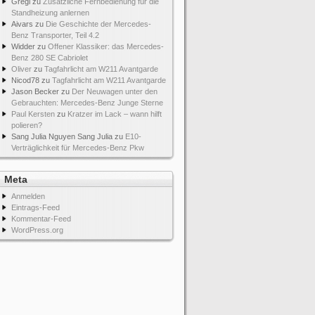
Gregi
zu
Zusätzliche Fernbedienung für die
Standheizung anlernen
Aivars
zu
Die Geschichte der Mercedes-
Benz Transporter, Teil 4.2
Widder
zu
Offener Klassiker: das Mercedes-
Benz 280 SE Cabriolet
Oliver
zu
Tagfahrlicht am W211 Avantgarde
Nicod78
zu
Tagfahrlicht am W211 Avantgarde
Jason Becker
zu
Der Neuwagen unter den
Gebrauchten: Mercedes-Benz Junge Sterne
Paul Kersten
zu
Kratzer im Lack – wann hilft
polieren?
Sang Julia Nguyen Sang Julia
zu
E10-
Verträglichkeit für Mercedes-Benz Pkw
Meta
Anmelden
Eintrags-Feed
Kommentar-Feed
WordPress.org