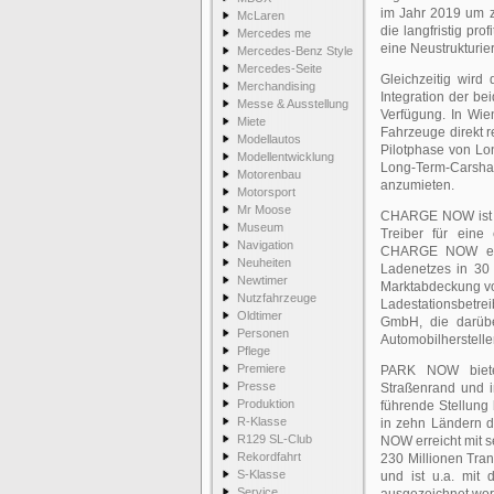
im Jahr 2019 um zw
McLaren
die langfristig pr
Mercedes me
eine Neustrukturier
Mercedes-Benz Style
Mercedes-Seite
Gleichzeitig wird
Merchandising
Integration der b
Messe & Ausstellung
Verfügung. In Wi
Miete
Fahrzeuge direkt r
Modellautos
Pilotphase von Lo
Modellentwicklung
Long-Term-Carsha
Motorenbau
anzumieten.
Motorsport
Mr Moose
CHARGE NOW ist Eu
Museum
Treiber für eine
Navigation
CHARGE NOW ermö
Neuheiten
Ladenetzes in 30
Newtimer
Marktabdeckung vo
Nutzfahrzeuge
Ladestationsbetre
Oldtimer
GmbH, die darübe
Personen
Automobilherstelle
Pflege
Premiere
PARK NOW bietet
Presse
Straßenrand und 
Produktion
führende Stellung 
R-Klasse
in zehn Ländern 
R129 SL-Club
NOW erreicht mit 
Rekordfahrt
230 Millionen Tra
S-Klasse
und ist u.a. mit
Service