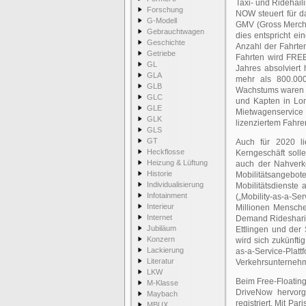
Taxi- und Ridehai
Forschung
NOW steuert für d
G-Modell
GMV (Gross Merchan
Gebrauchtwagen
dies entspricht e
Geschichte
Anzahl der Fahrte
Getriebe
Fahrten wird FRE
GL
Jahres absolviert
GLA
mehr als 800.000
GLB
Wachstums waren un
GLC
und Kapten in Lo
GLE
Mietwagenservice
GLK
lizenziertem Fahre
GLS
GT
Auch für 2020 l
Heckflosse
Kerngeschäft soll
Heizung & Lüftung
auch der Nahverk
Historie
Mobilitätsange
Individualisierung
Mobilitätsdienste
Infotainment
(„Mobility-as-a-S
Interieur
Millionen Mensche
Internet
Demand Ridesharin
Jubiläum
Ettlingen und der
Konzern
wird sich zukünfti
Lackierung
as-a-Service-
Literatur
Verkehrsunternehm
LKW
Beim Free-Floatin
M-Klasse
DriveNow hervorg
Maybach
registriert. Mit P
MBUX