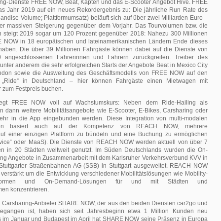
ling-Dienste FREE NOW, Beat, Kapten und das E-Scooter Angebot Hive. FREE
as Jahr 2019 auf ein neues Rekordergebnis zu: Die jährliche Run Rate des
dise Volume; Plattformumsatz) beläuft sich auf über zwei Milliarden Euro –
iner massiven Steigerung gegenüber dem Vorjahr. Das Tourvolumen bzw. die
n steigt 2019 sogar um 120 Prozent gegenüber 2018: Nahezu 300 Millionen
E NOW in 18 europäischen und lateinamerikanischen Ländern Ende dieses
 haben. Die über 39 Millionen Fahrgäste können dabei auf die Dienste von
 angeschlossenen Fahrerinnen und Fahrern zurückgreifen. Treiber des
ter anderem die sehr erfolgreichen Starts der Angebote Beat in Mexico City
ndon sowie die Ausweitung des Geschäftsmodells von FREE NOW auf den
 „Ride“ in Deutschland – hier können Fahrgäste einen Mietwagen mit
r zum Festpreis buchen.
iegt FREE NOW voll auf Wachstumskurs: Neben dem Ride-Hailing als
en dann weitere Mobilitätsangebote wie E-Scooter, E-Bikes, Carsharing oder
ehr in die App eingebunden werden. Diese Integration von multi-modalen
boten basiert auch auf der Kompetenz von REACH NOW, mehrere
 auf einer einzigen Plattform zu bündeln und eine Buchung zu ermöglichen
ervice“ oder MaaS). Die Dienste von REACH NOW werden aktuell von über 7
n in 20 Städten weltweit genutzt. Im Süden Deutschlands wurden die On-
g Angebote in Zusammenarbeit mit dem Karlsruher Verkehrsverbund KVV in
 Stuttgarter Straßenbahnen AG (SSB) in Stuttgart ausgeweitet. REACH NOW
g verstärkt um die Entwicklung verschiedener Mobilitätslösungen wie Mobility-
Plattformen und On-Demand-Lösungen für und mit Städten und
en konzentrieren.
g Carsharing-Anbieter SHARE NOW, der aus den beiden Diensten car2go und
egangen ist, haben sich seit Jahresbeginn etwa 1 Million Kunden neu
aris im Januar und Budapest im April hat SHARE NOW seine Präsenz in Europa