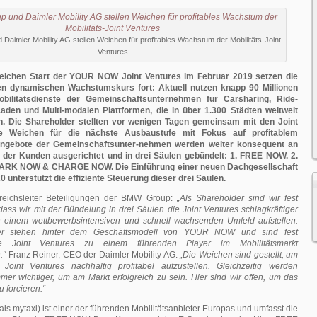
aimler Mobility AG stellen Weichen für profitables Wachstum der Mobilitäts-Joint
Ventures
eichen Start der YOUR NOW Joint Ventures im Februar 2019 setzen die
n dynamischen Wachstumskurs fort: Aktuell nutzen knapp 90 Millionen
bilitätsdienste der Gemeinschaftsunternehmen für Carsharing, Ride-
Laden und Multi-modalen Plattformen, die in über 1.300 Städten weltweit
. Die Shareholder stellten vor wenigen Tagen gemeinsam mit den Joint
e Weichen für die nächste Ausbaustufe mit Fokus auf profitablem
ngebote der Gemeinschaftsunter-nehmen werden weiter konsequent an
 der Kunden ausgerichtet und in drei Säulen gebündelt: 1. FREE NOW. 2.
ARK NOW & CHARGE NOW. Die Einführung einer neuen Dachgesellschaft
 unterstützt die effiziente Steuerung dieser drei Säulen.
ereichsleiter Beteiligungen der BMW Group:
„Als Shareholder sind wir fest
ass wir mit der Bündelung in drei Säulen die Joint Ventures schlagkräftiger
in einem wettbewerbsintensiven und schnell wachsenden Umfeld aufstellen.
er stehen hinter dem Geschäftsmodell von YOUR NOW und sind fest
ie Joint Ventures zu einem führenden Player im Mobilitätsmarkt
.“
Franz Reiner, CEO der Daimler Mobility AG:
„Die Weichen sind gestellt, um
nt Ventures nachhaltig profitabel aufzustellen. Gleichzeitig werden
mer wichtiger, um am Markt erfolgreich zu sein. Hier sind wir offen, um das
 forcieren.“
mytaxi) ist einer der führenden Mobilitätsanbieter Europas und umfasst die