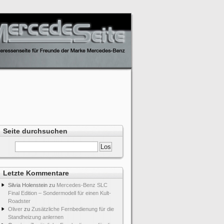
Seite durchsuchen
r geehrt
Letzte Kommentare
Silvia Holenstein
zu
Mercedes-Benz SLC
Final Edition – Sondermodell für einen Kult-
Roadster
Oliver
zu
Zusätzliche Fernbedienung für die
Standheizung anlernen