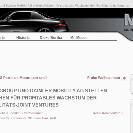
 Daimler Mobility AG stellen Weichen für profitables Wachstum der Mobilitäts-Joint Ventures
rie
Historie
Dicke Bertha
Mr. Moose
Petronas Motorsport und Lewis Hamilton offiziell als FIA Formel 1-Weltmeiste
Frohe Weihnachten
GROUP UND DAIMLER MOBILITY AG STELLEN
HEN FÜR PROFITABLES WACHSTUM DER
LITÄTS-JOINT VENTURES
icht in
Tochter- / Partnerfirmen
Keine Kommentare »
ben 22. Dezember 2019 von
Maik Jürß