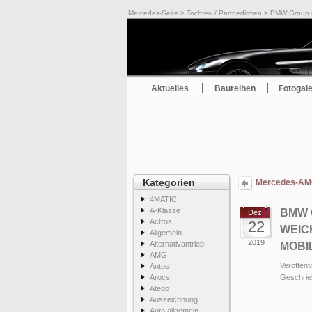
Mercedes-Seite
>
Tochter- / Partnerfirmen
> BMW Group und
Aktuelles
Baureihen
Fotogale
Kategorien
Mercedes-AMG 
4MATIC
A-Klasse
BMW 
Dez.
Actros
22
WEIC
Allgemein
2019
Alternativantrieb
MOBI
AMG
Veröffentl
Antos
Arocs
Geschrie
Atego
Auszeichnung
Auto allgemein