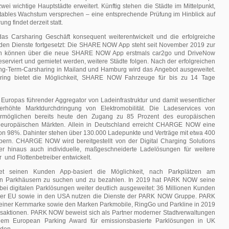
ei wichtige Hauptstädte erweitert. Künftig stehen die Städte im Mittelpunkt,
ofitables Wachstum versprechen – eine entsprechende Prüfung im Hinblick auf
ung findet derzeit statt.
 das Carsharing Geschäft konsequent weiterentwickelt und die erfolgreiche
eiden Dienste fortgesetzt: Die SHARE NOW App steht seit November 2019 zur
en können über die neue SHARE NOW App erstmals car2go und DriveNow
eserviert und gemietet werden, weitere Städte folgen. Nach der erfolgreichen
ng-Term-Carsharing in Mailand und Hamburg wird das Angebot ausgeweitet.
ring bietet die Möglichkeit, SHARE NOW Fahrzeuge für bis zu 14 Tage
ropas führender Aggregator von Ladeinfrastruktur und damit wesentlicher
 erhöhte Marktdurchdringung von Elektromobilität. Die Ladeservices von
glichen bereits heute den Zugang zu 85 Prozent des europäischen
 europäischen Märkten. Allein in Deutschland erreicht CHARGE NOW eine
n 98%. Dahinter stehen über 130.000 Ladepunkte und Verträge mit etwa 400
ibern. CHARGE NOW wird bereitgestellt von der Digital Charging Solutions
r hinaus auch individuelle, maßgeschneiderte Ladelösungen für weitere
r und Flottenbetreiber entwickelt.
 seinen Kunden App-basiert die Möglichkeit, nach Parkplätzen am
in Parkhäusern zu suchen und zu bezahlen. In 2019 hat PARK NOW seine
bei digitalen Parklösungen weiter deutlich ausgeweitet: 36 Millionen Kunden
der EU sowie in den USA nutzen die Dienste der PARK NOW Gruppe. PARK
seiner Kernmarke sowie den Marken Parkmobile, RingGo und Parkline in 2019
nsaktionen. PARK NOW beweist sich als Partner moderner Stadtverwaltungen
 dem European Parking Award für emissionsbasierte Parklösungen in UK