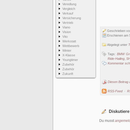
Veredlung
Vergleich
Verkauf
Versicherung
Vertrieb
Viano
Geschrieben v
Vision
Erschienen am 
Vito
Werkstatt
Abgelegt unter
T
Wettbewerb
Winter
Tags:
BMW Gr
X-Klasse
Ride-Hailing
,
S
Youngtimer
Kommentar schr
Zubehör
Zubehör
Zukunft
Diesen Beitrag 
RSS-Feed
·
R
Diskutiere
Du musst
angemeld