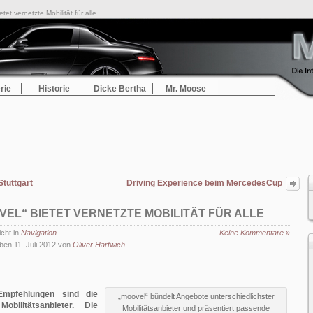
tet vernetzte Mobilität für alle
rie
Historie
Dicke Bertha
Mr. Moose
Stuttgart
Driving Experience beim MercedesCup
2012: Profi-Tennisspieler unterwegs im
Mercedes-Benz SL 63 AMG
VEL“ BIETET VERNETZTE MOBILITÄT FÜR ALLE
icht in
Navigation
Keine Kommentare »
ben 11. Juli 2012 von
Oliver Hartwich
Empfehlungen sind die
„moovel“ bündelt Angebote unterschiedlichster
bilitätsanbieter. Die
Mobilitätsanbieter und präsentiert passende