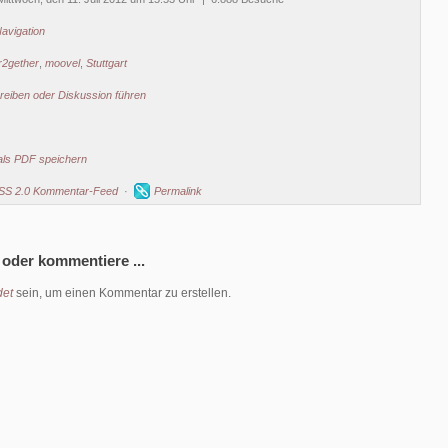
avigation
r2gether
,
moovel
,
Stuttgart
eiben oder Diskussion führen
als PDF speichern
SS 2.0 Kommentar-Feed
·
Permalink
 oder kommentiere ...
et
sein, um einen Kommentar zu erstellen.