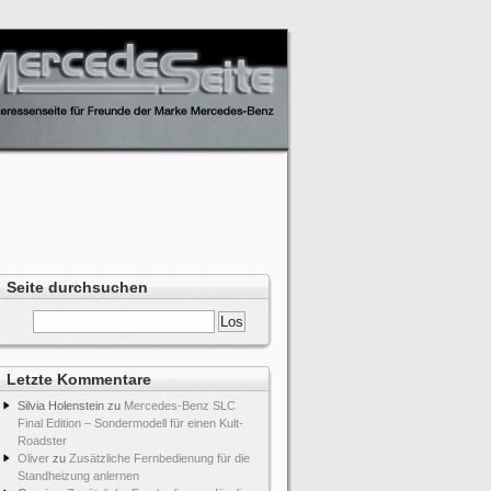
Seite durchsuchen
Letzte Kommentare
Silvia Holenstein
zu
Mercedes-Benz SLC
Final Edition – Sondermodell für einen Kult-
Roadster
Oliver
zu
Zusätzliche Fernbedienung für die
Standheizung anlernen