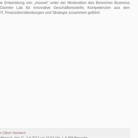
ie Entwicklung von „moovel“ unter der Moderation des Bereiches Business
 Daimler Lab für innovative Geschäftsmodelle, Kompetenzen aus den
T, Finanzdienstleistungen und Strategie zusammen geführt.
on
Oliver Hartwich
ittwoch, den 11. Juli 2012 um 15:53 Uhr | 6.888 Besuche