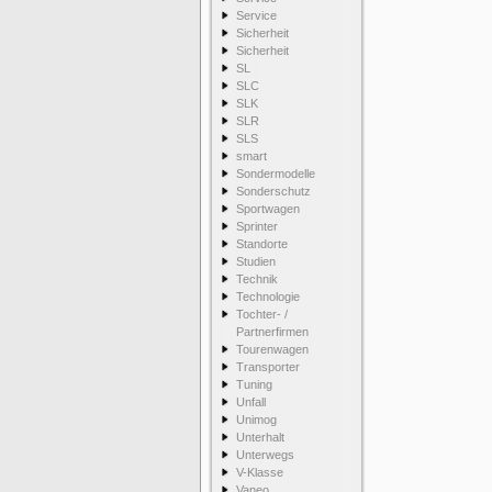
Service
Sicherheit
Sicherheit
SL
SLC
SLK
SLR
SLS
smart
Sondermodelle
Sonderschutz
Sportwagen
Sprinter
Standorte
Studien
Technik
Technologie
Tochter- /
Partnerfirmen
Tourenwagen
Transporter
Tuning
Unfall
Unimog
Unterhalt
Unterwegs
V-Klasse
Vaneo