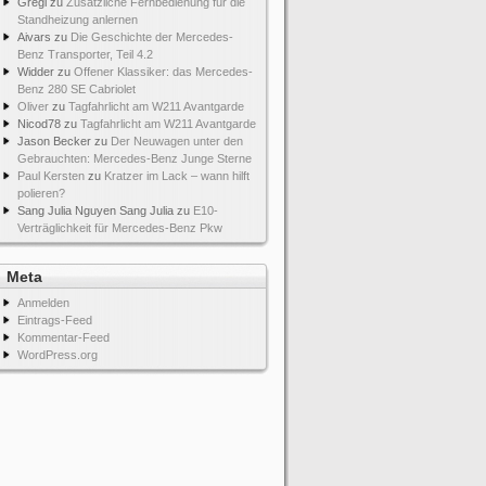
Gregi
zu
Zusätzliche Fernbedienung für die
Standheizung anlernen
Aivars
zu
Die Geschichte der Mercedes-
Benz Transporter, Teil 4.2
Widder
zu
Offener Klassiker: das Mercedes-
Benz 280 SE Cabriolet
Oliver
zu
Tagfahrlicht am W211 Avantgarde
Nicod78
zu
Tagfahrlicht am W211 Avantgarde
Jason Becker
zu
Der Neuwagen unter den
Gebrauchten: Mercedes-Benz Junge Sterne
Paul Kersten
zu
Kratzer im Lack – wann hilft
polieren?
Sang Julia Nguyen Sang Julia
zu
E10-
Verträglichkeit für Mercedes-Benz Pkw
Meta
Anmelden
Eintrags-Feed
Kommentar-Feed
WordPress.org