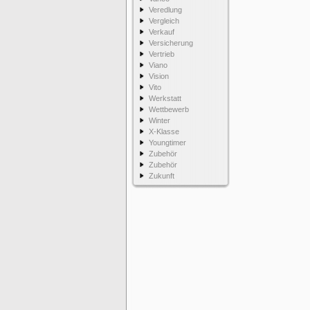
Veredlung
Vergleich
Verkauf
Versicherung
Vertrieb
Viano
Vision
Vito
Werkstatt
Wettbewerb
Winter
X-Klasse
Youngtimer
Zubehör
Zubehör
Zukunft