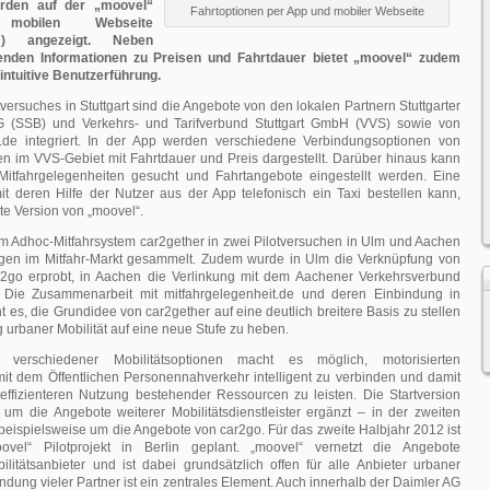
erden auf der „moovel“
Fahrtoptionen per App und mobiler Webseite
obilen Webseite
om) angezeigt. Neben
fenden Informationen zu Preisen und Fahrtdauer bietet „moovel“ zudem
intuitive Benutzerführung.
tversuches in Stuttgart sind die Angebote von den lokalen Partnern Stuttgarter
 (SSB) und Verkehrs- und Tarifverbund Stuttgart GmbH (VVS) sowie von
t.de integriert. In der App werden verschiedene Verbindungsoptionen von
 im VVS-Gebiet mit Fahrtdauer und Preis dargestellt. Darüber hinaus kann
itfahrgelegenheiten gesucht und Fahrtangebote eingestellt werden. Eine
mit deren Hilfe der Nutzer aus der App telefonisch ein Taxi bestellen kann,
ste Version von „moovel“.
em Adhoc-Mitfahrsystem car2gether in zwei Pilotversuchen in Ulm und Aachen
ngen im Mitfahr-Markt gesammelt. Zudem wurde in Ulm die Verknüpfung von
r2go erprobt, in Aachen die Verlinkung mit dem Aachener Verkehrsverbund
. Die Zusammenarbeit mit mitfahrgelegenheit.de und deren Einbindung in
t es, die Grundidee von car2gether auf eine deutlich breitere Basis zu stellen
 urbaner Mobilität auf eine neue Stufe zu heben.
 verschiedener Mobilitätsoptionen macht es möglich, motorisierten
mit dem Öffentlichen Personennahverkehr intelligent zu verbinden und damit
 effizienteren Nutzung bestehender Ressourcen zu leisten. Die Startversion
h um die Angebote weiterer Mobilitätsdienstleister ergänzt – in der zweiten
beispielsweise um die Angebote von car2go. Für das zweite Halbjahr 2012 ist
ovel“ Pilotprojekt in Berlin geplant. „moovel“ vernetzt die Angebote
litätsanbieter und ist dabei grundsätzlich offen für alle Anbieter urbaner
indung vieler Partner ist ein zentrales Element. Auch innerhalb der Daimler AG