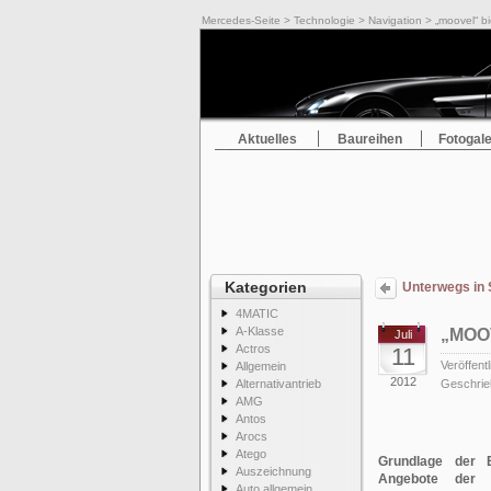
Mercedes-Seite
>
Technologie
>
Navigation
> „moovel“ bie
Aktuelles
Baureihen
Fotogale
Kategorien
Unterwegs in 
4MATIC
A-Klasse
„MOO
Juli
Actros
11
Veröffentl
Allgemein
2012
Alternativantrieb
Geschrie
AMG
Antos
Arocs
Atego
Grundlage der 
Auszeichnung
Angebote der Mo
Auto allgemein