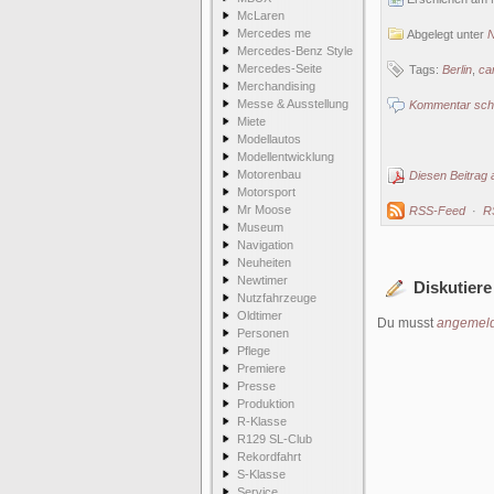
McLaren
Mercedes me
Abgelegt unter
N
Mercedes-Benz Style
Mercedes-Seite
Tags:
Berlin
,
ca
Merchandising
Messe & Ausstellung
Kommentar schr
Miete
Modellautos
Modellentwicklung
Motorenbau
Diesen Beitrag 
Motorsport
Mr Moose
RSS-Feed
·
R
Museum
Navigation
Neuheiten
Newtimer
Diskutiere
Nutzfahrzeuge
Oldtimer
Du musst
angemeld
Personen
Pflege
Premiere
Presse
Produktion
R-Klasse
R129 SL-Club
Rekordfahrt
S-Klasse
Service