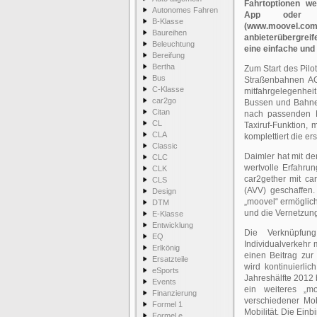
Fahrtoptionen w
Autonomes Fahren
App oder m
B-Klasse
(www.moovel.c
Baureihen
anbieterübergrei
Beleuchtung
eine einfache und 
Bereifung
Bertha
Zum Start des Pilo
Bus
Straßenbahnen AG
C-Klasse
mitfahrgelegenhei
car2go
Bussen und Bahnen
Citan
nach passenden M
CL
Taxiruf-Funktion, 
CLA
komplettiert die er
Classic
Daimler hat mit d
CLC
wertvolle Erfahru
CLK
car2gether mit ca
CLS
(AVV) geschaffen
Design
„moovel“ ermöglich
DTM
und die Vernetzung
E-Klasse
Entwicklung
Die Verknüpfung
EQ
Individualverkehr 
Erlkönig
einen Beitrag zur
Ersatzteile
wird kontinuierlic
eSports
Jahreshälfte 2012 
Events
ein weiteres „mo
Finanzierung
verschiedener Mobi
Formel 1
Mobilität. Die Einb
Formel e