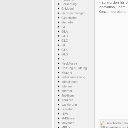
– so wurden für d
Forschung
Innovation, dem
G-Modell
Konzernbereichen I
Gebrauchtwagen
Geschichte
Getriebe
GL
GLA
GLB
GLC
GLE
GLK
GLS
GT
Heckflosse
Heizung & Lüftung
Historie
Individualisierung
Infotainment
Interieur
Internet
Jubiläum
Konzern
Lackierung
Literatur
LKW
M-Klasse
Maybach
Geschrieben v
MBUX
Erschienen am M