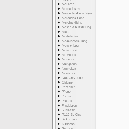
McLaren
Mercedes me
Mercedes-Benz Style
Mercedes-Seite
Merchandising
Messe & Ausstellung
Miete
Modellautos
Modellentwicklung
Motorenbau
Motorsport
Mr Moose
Museum
Navigation
Neuheiten
Newtimer
Nutzfahrzeuge
Oldtimer
Personen
Pflege
Premiere
Presse
Produktion
R-Klasse
R129 SL-Club
Rekordfahrt
S-Klasse
Service