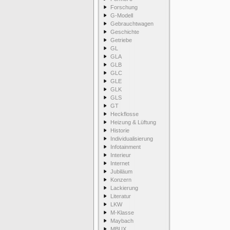
Forschung
G-Modell
Gebrauchtwagen
Geschichte
Getriebe
GL
GLA
GLB
GLC
GLE
GLK
GLS
GT
Heckflosse
Heizung & Lüftung
Historie
Individualisierung
Infotainment
Interieur
Internet
Jubiläum
Konzern
Lackierung
Literatur
LKW
M-Klasse
Maybach
MBUX