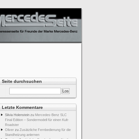
Seite durchsuchen
Letzte Kommentare
Silvia Holenstein
zu
Mercedes-Benz SLC
Final Edition – Sondermodell für einen Kult-
Roadster
Oliver
zu
Zusätzliche Fernbedienung für die
Standheizung anlernen