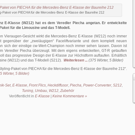
ng-Paket von PIECHA für die Mercedes-Benz E-Klasse der Baureihe 212
nz E-Klasse (W212) hat es dem
Veredler Piecha angetan. Er entwickelte
Paket für die Limousine und das T-Modell.
en Vieraugen-Gesicht wirkt die Mercedes-Benz E-Klasse (W212) noch immer
st gegenüber der „zweiäugigen“ Faceliftvariante und dem komplett neuen
n sich der einstige cw-Wert-Champion noch immer sehen lassen. Davon ist
im Veredler Piecha überzeugt. Mit dem eigens entwickelten, GT-R getauften
ll das progressive Design der E-Klasse zur Höchstform auflaufen. Erhältlich
ousine (W212) und das T-Modell (S212).
Weiterlesen ...
(375 Wörter, 5 Bilder)
Styling-Paket von PIECHA für die Mercedes-Benz E-Klasse der Baureihe 212
.
 Wörter, 5 Bilder)
ik-Set
,
E-Klasse
,
Front Flics
,
Heckdiffusor
,
Piecha
,
Power-Converter
,
S212
,
Tuning
,
Umbau
,
W212
,
Zubehör
Veröffentlicht in
E-Klasse
|
Keine Kommentare »