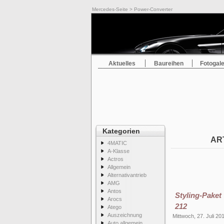
Mercedes-Seite
> Power-Converter
Aktuelles
Baureihen
Fotogale
Kategorien
AR
4MATIC
A-Klasse
Actros
Allgemein
Alternativantrieb
AMG
Antos
Styling-Pake
Arocs
212
Atego
Auszeichnung
Mittwoch, 27. Juli 20
Auto allgemein