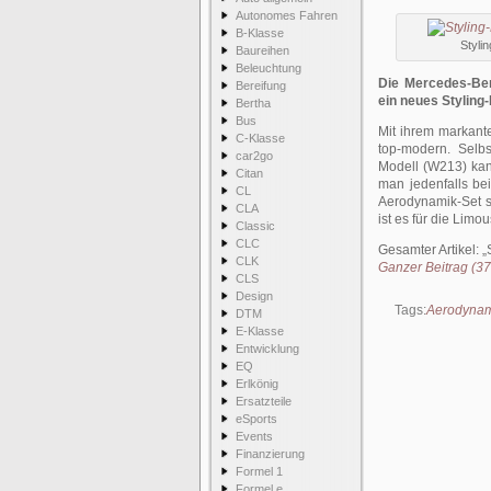
Autonomes Fahren
B-Klasse
Styli
Baureihen
Beleuchtung
Die Mercedes-Be
Bereifung
ein neues Styling-
Bertha
Bus
Mit ihrem markant
C-Klasse
top-modern. Selb
car2go
Modell (W213) kan
Citan
man jedenfalls be
CL
Aerodynamik-Set so
CLA
ist es für die Lim
Classic
CLC
Gesamter Artikel:
CLK
Ganzer Beitrag (375
CLS
Design
Tags:
Aerodynam
DTM
E-Klasse
Entwicklung
EQ
Erlkönig
Ersatzteile
eSports
Events
Finanzierung
Formel 1
Formel e