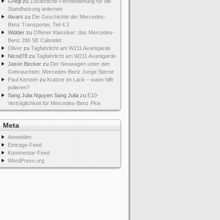
Gregi
zu
Zusätzliche Fernbedienung für die
Standheizung anlernen
Aivars
zu
Die Geschichte der Mercedes-
Benz Transporter, Teil 4.2
Widder
zu
Offener Klassiker: das Mercedes-
Benz 280 SE Cabriolet
Oliver
zu
Tagfahrlicht am W211 Avantgarde
Nicod78
zu
Tagfahrlicht am W211 Avantgarde
Jason Becker
zu
Der Neuwagen unter den
Gebrauchten: Mercedes-Benz Junge Sterne
Paul Kersten
zu
Kratzer im Lack – wann hilft
polieren?
Sang Julia Nguyen Sang Julia
zu
E10-
Verträglichkeit für Mercedes-Benz Pkw
Meta
Anmelden
Eintrags-Feed
Kommentar-Feed
WordPress.org