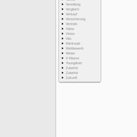
Veredlung
Vergleich
Verkauf
Versicherung
Vertrieb
Viano
Vision
Vito
Werkstatt
Wettbewerb
Winter
X-Klasse
Youngtimer
Zubehör
Zubehör
Zukunft