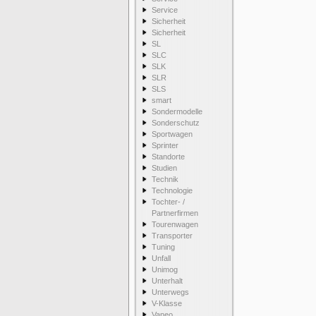
Service
Sicherheit
Sicherheit
SL
SLC
SLK
SLR
SLS
smart
Sondermodelle
Sonderschutz
Sportwagen
Sprinter
Standorte
Studien
Technik
Technologie
Tochter- /
Partnerfirmen
Tourenwagen
Transporter
Tuning
Unfall
Unimog
Unterhalt
Unterwegs
V-Klasse
Vaneo