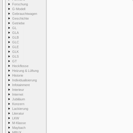
Forschung
G-Modell
Gebrauchtwagen
Geschichte
Getriebe
GL
GLA
GLB
GLC
GLE
GLK
GLS
GT
Heckflosse
Heizung & Lüftung
Historie
Individualisierung
Infotainment
Interieur
Internet
Jubiläum
Konzern
Lackierung
Literatur
LKW
M-Klasse
Maybach
MBUX