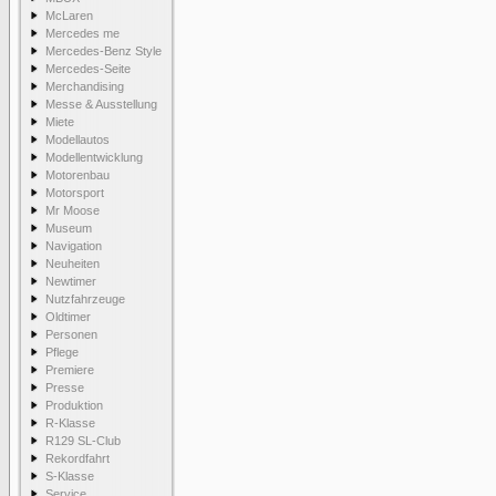
McLaren
Mercedes me
Mercedes-Benz Style
Mercedes-Seite
Merchandising
Messe & Ausstellung
Miete
Modellautos
Modellentwicklung
Motorenbau
Motorsport
Mr Moose
Museum
Navigation
Neuheiten
Newtimer
Nutzfahrzeuge
Oldtimer
Personen
Pflege
Premiere
Presse
Produktion
R-Klasse
R129 SL-Club
Rekordfahrt
S-Klasse
Service