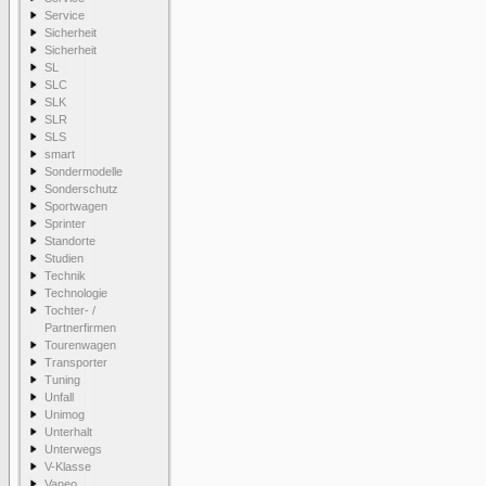
Service
Sicherheit
Sicherheit
SL
SLC
SLK
SLR
SLS
smart
Sondermodelle
Sonderschutz
Sportwagen
Sprinter
Standorte
Studien
Technik
Technologie
Tochter- /
Partnerfirmen
Tourenwagen
Transporter
Tuning
Unfall
Unimog
Unterhalt
Unterwegs
V-Klasse
Vaneo