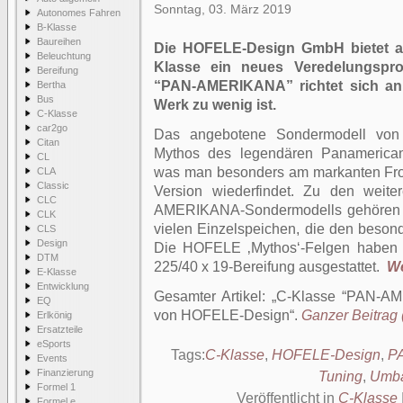
Sonntag, 03. März 2019
Autonomes Fahren
B-Klasse
Baureihen
Die HOFELE-Design GmbH bietet ak
Beleuchtung
Klasse ein neues Veredelungspr
Bereifung
“PAN-AMERIKANA” richtet sich an
Bertha
Bus
Werk zu wenig ist.
C-Klasse
car2go
Das angebotene Sondermodell von
Citan
Mythos des legendären Panamerican
CL
was man besonders am markanten Frontg
CLA
Classic
Version wiederfindet. Zu den weit
CLC
AMERIKANA-Sondermodells gehören di
CLK
vielen Einzelspeichen, die den besonder
CLS
Design
Die HOFELE ‚Mythos‘-Felgen haben 
DTM
225/40 x 19-Bereifung ausgestattet.
We
E-Klasse
Entwicklung
Gesamter Artikel:
C-Klasse “PAN-AM
EQ
von HOFELE-Design
.
Ganzer Beitrag (
Erlkönig
Ersatzteile
eSports
Tags:
C-Klasse
,
HOFELE-Design
,
P
Events
Finanzierung
Tuning
,
Umb
Formel 1
Veröffentlicht in
C-Klasse
Formel e