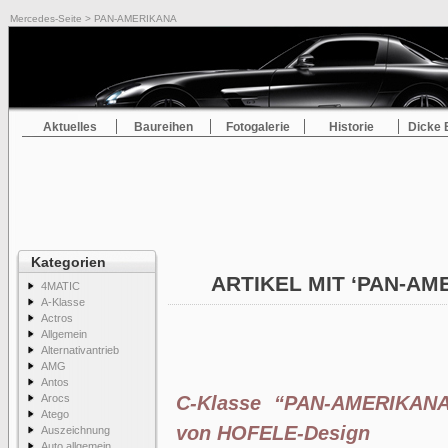
Mercedes-Seite
> PAN-AMERIKANA
Aktuelles
Baureihen
Fotogalerie
Historie
Dicke 
Kategorien
ARTIKEL MIT ‘PAN-AM
4MATIC
A-Klasse
Actros
Allgemein
Alternativantrieb
AMG
Antos
Arocs
C-Klasse “PAN-AMERIKANA
Atego
von HOFELE-Design
Auszeichnung
Auto allgemein