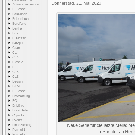
Donnerstag, 21. Mai 2020
Autonomes Fahren
B-Klasse
Baureihen
Beleuchtung
Bereifung
Bertha
Bus
C-Klasse
car2go
Citan
CL
CLA
Classic
CLC
CLK
CLS
Design
DTM
E-Klasse
Entwicklung
EQ
Erlkönig
Ersatzteile
eSports
Events
Finanzierung
Neue Serie für die letzte Meile: 
Formel 1
eSprinter an He
Formel e