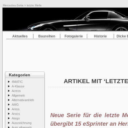
Mercedes-Seite
> letzte Meile
Aktuelles
Baureihen
Fotogalerie
Historie
Dicke 
Kategorien
ARTIKEL MIT ‘LETZT
4MATIC
A-Klasse
Actros
Allgemein
Alternativantrieb
AMG
Antos
Arocs
Neue Serie für die letzte 
Atego
übergibt 15 eSprinter an H
Auszeichnung
Auto allgemein