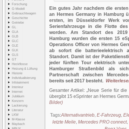
Forschung
Ein gutes Jahr nachdem die ersten
G-Modell
Gebrauchtwagen
an Hermes Germany in Hamburg üb
Geschichte
ersten, im Düsseldorfer Werk vo
Getriebe
Serienfahrzeuge in die Flotte des L
GL
GLA
worden. Am Standort des 2019 e
GLB
Hamburg wurden die ersten 15 eSpr
GLC
Operations Officer von Hermes Ger
GLE
ab sofort die batterieelektrisch
GLK
GLS
Standort. Damit ist der Paketdienstl
GT
jeder fünften Tour elektrisch unt
Heckflosse
Hamburger Straßenbild als sicht
Heizung & Lüftung
Historie
Partnerschaft zwischen Mercede
Individualisierung
bereits seit 2017 besteht.
Weiterlesen
Infotainment
Interieur
Gesamter Artikel:
Neue Serie für die
Internet
übergibt 15 eSprinter an Hermes Ger
Jubiläum
Konzern
Bilder)
Lackierung
Literatur
Tags:
Alternativantrieb
,
E-Fahrzeug
,
El
LKW
M-Klasse
letzte Meile
,
Mercedes PRO connect
,
Maybach
Benz Vans
,
MBUX