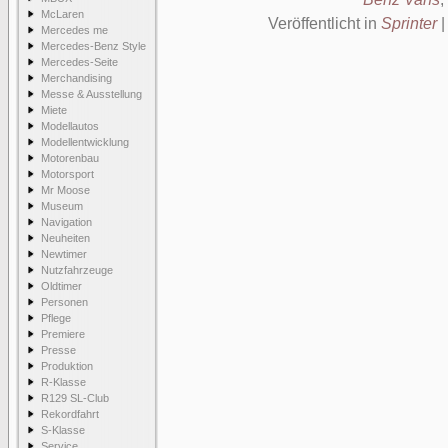
McLaren
Veröffentlicht in
Sprinter
Mercedes me
Mercedes-Benz Style
Mercedes-Seite
Merchandising
Messe & Ausstellung
Miete
Modellautos
Modellentwicklung
Motorenbau
Motorsport
Mr Moose
Museum
Navigation
Neuheiten
Newtimer
Nutzfahrzeuge
Oldtimer
Personen
Pflege
Premiere
Presse
Produktion
R-Klasse
R129 SL-Club
Rekordfahrt
S-Klasse
Service