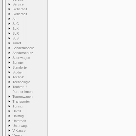
Service
Sicherheit
Sicherheit
SL
SLC
SLK
SLR
SLS
smart
Sondermodelle
Sonderschutz
Sportwagen
Sprinter
Standorte
Studien
Technik
Technologie
Tochter- /
Partnerfirmen
Tourenwagen
Transporter
Tuning
Unfall
Unimog
Unterhalt
Unterwegs
V-Klasse
Vaneo