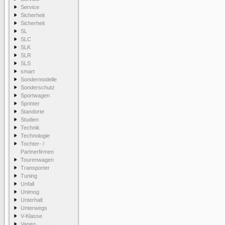
Service
Sicherheit
Sicherheit
SL
SLC
SLK
SLR
SLS
smart
Sondermodelle
Sonderschutz
Sportwagen
Sprinter
Standorte
Studien
Technik
Technologie
Tochter- /
Partnerfirmen
Tourenwagen
Transporter
Tuning
Unfall
Unimog
Unterhalt
Unterwegs
V-Klasse
Vaneo