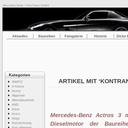
Mercedes-Seite
> KonTrans GmbH
Aktuelles
Baureihen
Fotogalerie
Historie
Dicke 
Kategorien
ARTIKEL MIT ‘KONTR
4MATIC
A-Klasse
Actros
Allgemein
Alternativantrieb
AMG
Antos
Arocs
Mercedes-Benz Actros 3 m
Atego
Dieselmotor der Baure
Auszeichnung
Auto allgemein