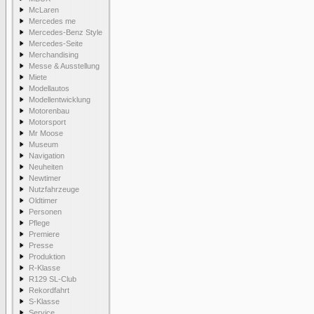
McLaren
Mercedes me
Mercedes-Benz Style
Mercedes-Seite
Merchandising
Messe & Ausstellung
Miete
Modellautos
Modellentwicklung
Motorenbau
Motorsport
Mr Moose
Museum
Navigation
Neuheiten
Newtimer
Nutzfahrzeuge
Oldtimer
Personen
Pflege
Premiere
Presse
Produktion
R-Klasse
R129 SL-Club
Rekordfahrt
S-Klasse
Service