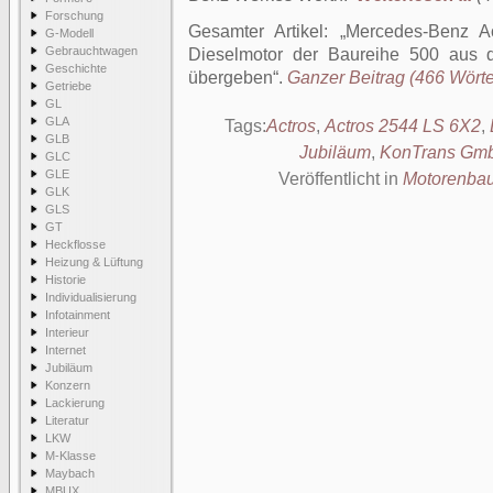
Forschung
Gesamter Artikel:
Mercedes-Benz Ac
G-Modell
Gebrauchtwagen
Dieselmotor der Baureihe 500 au
Geschichte
übergeben
.
Ganzer Beitrag (466 Wörter
Getriebe
GL
GLA
Tags:
Actros
,
Actros 2544 LS 6X2
,
GLB
Jubiläum
,
KonTrans Gm
GLC
GLE
Veröffentlicht in
Motorenba
GLK
GLS
GT
Heckflosse
Heizung & Lüftung
Historie
Individualisierung
Infotainment
Interieur
Internet
Jubiläum
Konzern
Lackierung
Literatur
LKW
M-Klasse
Maybach
MBUX