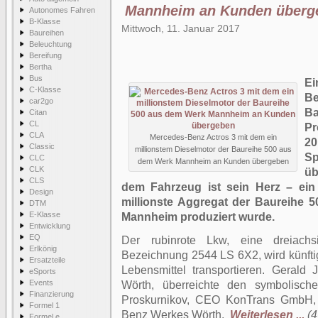
Mannheim an Kunden überg
Autonomes Fahren
B-Klasse
Mittwoch, 11. Januar 2017
Baureihen
Beleuchtung
Bereifung
Bertha
Bus
Ei
C-Klasse
B
car2go
B
Citan
CL
Pr
CLA
Mercedes-Benz Actros 3 mit dem ein
2
Classic
millionstem Dieselmotor der Baureihe 500 aus
Sp
CLC
dem Werk Mannheim an Kunden übergeben
CLK
ü
CLS
dem Fahrzeug ist sein Herz – ein 
Design
millionste Aggregat der Baureihe 
DTM
E-Klasse
Mannheim produziert wurde.
Entwicklung
EQ
Der rubinrote Lkw, eine dreiachs
Erlkönig
Bezeichnung 2544 LS 6X2, wird künfti
Ersatzteile
Lebensmittel transportieren. Gerald
eSports
Events
Wörth, überreichte den symbolisch
Finanzierung
Proskurnikov, CEO KonTrans GmbH,
Formel 1
Benz Werkes Wörth.
Weiterlesen ...
(4
Formel e