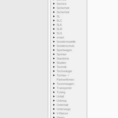
Service
Sicherheit
Sicherheit
SL
SLC
SLK
SLR
SLS
smart
Sondermodelle
Sonderschutz
Sportwagen
Sprinter
Standorte
Studien
Technik
Technologie
Tochter- /
Partnerfirmen
Tourenwagen
Transporter
Tuning
Unfall
Unimog
Unterhalt
Unterwegs
V-Klasse
Vaneo