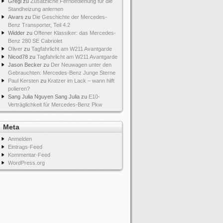
Gregi
zu
Zusätzliche Fernbedienung für die
Standheizung anlernen
Aivars
zu
Die Geschichte der Mercedes-
Benz Transporter, Teil 4.2
Widder
zu
Offener Klassiker: das Mercedes-
Benz 280 SE Cabriolet
Oliver
zu
Tagfahrlicht am W211 Avantgarde
Nicod78
zu
Tagfahrlicht am W211 Avantgarde
Jason Becker
zu
Der Neuwagen unter den
Gebrauchten: Mercedes-Benz Junge Sterne
Paul Kersten
zu
Kratzer im Lack – wann hilft
polieren?
Sang Julia Nguyen Sang Julia
zu
E10-
Verträglichkeit für Mercedes-Benz Pkw
Meta
Anmelden
Eintrags-Feed
Kommentar-Feed
WordPress.org