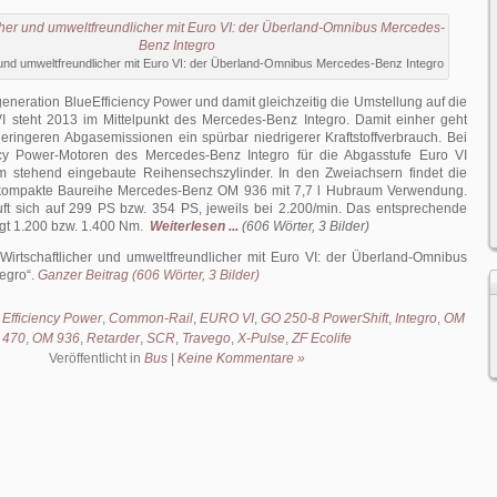
 und umweltfreundlicher mit Euro VI: der Überland-Omnibus Mercedes-Benz Integro
neration BlueEfficiency Power und damit gleichzeitig die Umstellung auf die
I steht 2013 im Mittelpunkt des Mercedes-Benz Integro. Damit einher geht
ringeren Abgasemissionen ein spürbar niedrigerer Kraftstoffverbrauch. Bei
ncy Power-Motoren des Mercedes-Benz Integro für die Abgasstufe Euro VI
m stehend eingebaute Reihensechszylinder. In den Zweiachsern findet die
kompakte Baureihe Mercedes-Benz OM 936 mit 7,7 l Hubraum Verwendung.
uft sich auf 299 PS bzw. 354 PS, jeweils bei 2.200/min. Das entsprechende
t 1.200 bzw. 1.400 Nm.
Weiterlesen ...
(606 Wörter, 3 Bilder)
Wirtschaftlicher und umweltfreundlicher mit Euro VI: der Überland-Omnibus
egro
.
Ganzer Beitrag (606 Wörter, 3 Bilder)
 Efficiency Power
,
Common-Rail
,
EURO VI
,
GO 250-8 PowerShift
,
Integro
,
OM
470
,
OM 936
,
Retarder
,
SCR
,
Travego
,
X-Pulse
,
ZF Ecolife
Veröffentlicht in
Bus
|
Keine Kommentare »