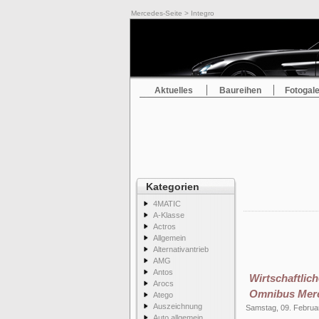
Mercedes-Seite
> Integro
Aktuelles
Baureihen
Fotogale
Kategorien
4MATIC
A-Klasse
Actros
Allgemein
Alternativantrieb
AMG
Antos
Wirtschaftli
Arocs
Omnibus Merc
Atego
Auszeichnung
Samstag, 09. Februa
Auto allgemein