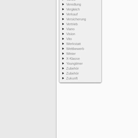
Veredlung
Vergleich
Verkauf
Versicherung
Vertrieb
Viano
Vision
Vito
Werkstatt
Wettbewerb
Winter
X-Klasse
Youngtimer
Zubehör
Zubehör
Zukunft