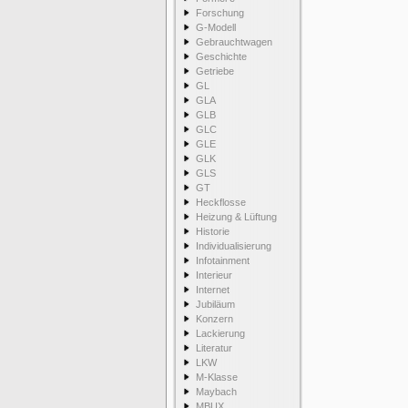
Forschung
G-Modell
Gebrauchtwagen
Geschichte
Getriebe
GL
GLA
GLB
GLC
GLE
GLK
GLS
GT
Heckflosse
Heizung & Lüftung
Historie
Individualisierung
Infotainment
Interieur
Internet
Jubiläum
Konzern
Lackierung
Literatur
LKW
M-Klasse
Maybach
MBUX