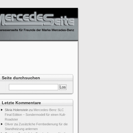
Seite durchsuchen
Letzte Kommentare
Silvia Holenstein
zu
Mercedes-Benz SLC
Final Edition – Sondermodell für einen Kult-
Roadster
Oliver
zu
Zusätzliche Fernbedienung für die
Standheizung anlernen