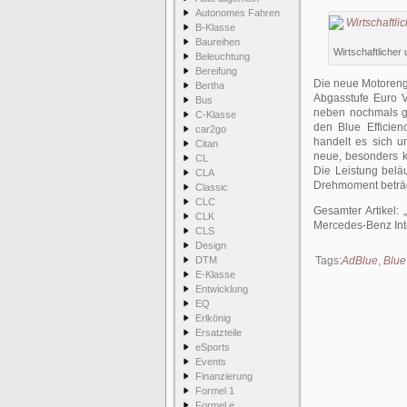
Autonomes Fahren
B-Klasse
Baureihen
Wirtschaftlicher
Beleuchtung
Bereifung
Die neue Motorenge
Bertha
Abgasstufe Euro V
Bus
neben nochmals ge
C-Klasse
den Blue Efficie
car2go
handelt es sich u
Citan
neue, besonders 
CL
Die Leistung belä
CLA
Drehmoment beträg
Classic
CLC
Gesamter Artikel:
CLK
Mercedes-Benz Int
CLS
Design
DTM
Tags:
AdBlue
,
Blue
E-Klasse
Entwicklung
EQ
Erlkönig
Ersatzteile
eSports
Events
Finanzierung
Formel 1
Formel e