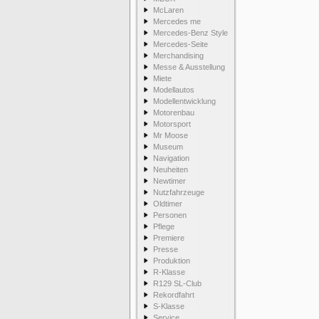
McLaren
Mercedes me
Mercedes-Benz Style
Mercedes-Seite
Merchandising
Messe & Ausstellung
Miete
Modellautos
Modellentwicklung
Motorenbau
Motorsport
Mr Moose
Museum
Navigation
Neuheiten
Newtimer
Nutzfahrzeuge
Oldtimer
Personen
Pflege
Premiere
Presse
Produktion
R-Klasse
R129 SL-Club
Rekordfahrt
S-Klasse
Service