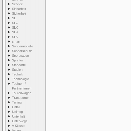
Service
Sicherheit
Sicherheit
SL
SLC
SLK
SLR
SLS
smart
Sondermodelle
Sonderschutz
Sportwagen
Sprinter
Standorte
Studien
Technik
Technologie
Tochter- /
Partnerfirmen
Tourenwagen
Transporter
Tuning
Unfall
Unimog
Unterhalt
Unterwegs
V-Klasse
Vaneo