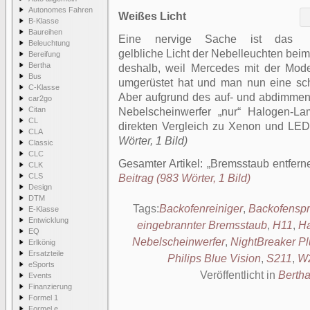
Autonomes Fahren
Weißes Licht
B-Klasse
Baureihen
Eine nervige Sache ist das
Beleuchtung
gelbliche Licht der Nebelleuchten beim
Bereifung
Bertha
deshalb, weil Mercedes mit der Mode
Bus
umgerüstet hat und man nun eine sc
C-Klasse
Aber aufgrund des auf- und abdimmen
car2go
Citan
Nebelscheinwerfer „nur“ Halogen-L
CL
direkten Vergleich zu Xenon und LE
CLA
Wörter, 1 Bild)
Classic
CLC
Gesamter Artikel:
Bremsstaub entfern
CLK
CLS
Beitrag (983 Wörter, 1 Bild)
Design
DTM
Tags:
Backofenreiniger
,
Backofensp
E-Klasse
Entwicklung
eingebrannter Bremsstaub
,
H11
,
Ha
EQ
Nebelscheinwerfer
,
NightBreaker Pl
Erlkönig
Ersatzteile
Philips Blue Vision
,
S211
,
W
eSports
Veröffentlicht in
Berth
Events
Finanzierung
Formel 1
Formel e