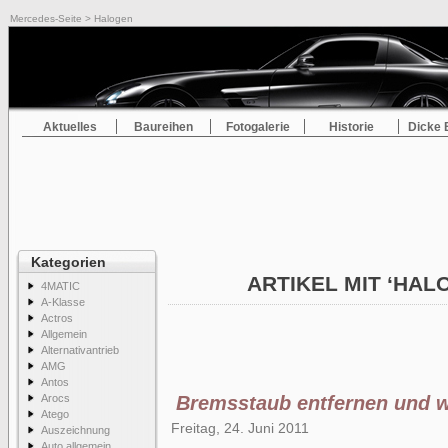
Mercedes-Seite
> Halogen
Aktuelles
Baureihen
Fotogalerie
Historie
Dicke 
Kategorien
ARTIKEL MIT ‘HA
4MATIC
A-Klasse
Actros
Allgemein
Alternativantrieb
AMG
Antos
Arocs
Bremsstaub entfernen und w
Atego
Freitag, 24. Juni 2011
Auszeichnung
Auto allgemein