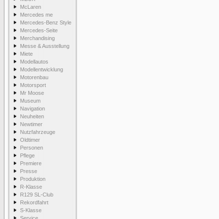
McLaren
Mercedes me
Mercedes-Benz Style
Mercedes-Seite
Merchandising
Messe & Ausstellung
Miete
Modellautos
Modellentwicklung
Motorenbau
Motorsport
Mr Moose
Museum
Navigation
Neuheiten
Newtimer
Nutzfahrzeuge
Oldtimer
Personen
Pflege
Premiere
Presse
Produktion
R-Klasse
R129 SL-Club
Rekordfahrt
S-Klasse
Service