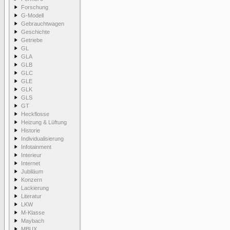
Forschung
G-Modell
Gebrauchtwagen
Geschichte
Getriebe
GL
GLA
GLB
GLC
GLE
GLK
GLS
GT
Heckflosse
Heizung & Lüftung
Historie
Individualisierung
Infotainment
Interieur
Internet
Jubiläum
Konzern
Lackierung
Literatur
LKW
M-Klasse
Maybach
MBUX