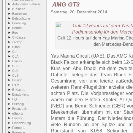
AMG GT3
Autonomes Fahren
B-Klasse
Samstag, 20. Dezember 2014
Baureihen
Beleuchtung
Bereifung
Bertha
Bus
C-Klasse
Gulf 12 Hours auf dem Yas Marina Circu
car2go
den Mercedes-Ben
Citan
CL
Yas Marina Circuit (UAE). Das AMG 
CLA
Classic
Black Falcon erkämpfte sich beim 12
CLC
Kurs von Abu Dhabi mit dem zweite
CLK
Dahinter belegte das Team Black 
CLS
Design
Gesamtrang vier und feierte außerd
DTM
weiteren Renn-Flügeltürer erzielte 
E-Klasse
achten Platz. Die Vorjahressieger v
Entwicklung
waren mit den Piloten Khaled Al Qu
EQ
Erlkönig
(NED) und Bernd Schneider (GER) vo
Ersatzteile
Bleekemolen übernahm mit der Star
eSports
Metern die Führung. Der Niederländ
Events
Finanzierung
viele Runden an der Spitze und m
Formel 1
Rückstand von 3.058 Sekunden 
Formel e