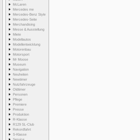
McLaren
Mercedes me
Mercedes-Benz Style
Mercedes-Seite
Merchandising
Messe & Ausstellung
Miete
Modellautos
Modellentwicklung
Motorenbau
Motorsport
Mr Moose
Museum
Navigation
Neuheiten
Newtimer
Nutzfahrzeuge
Oldtimer
Personen
Pflege
Premiere
Presse
Produktion
R-Klasse
R129 SL-Club
Rekordfahrt
S-Klasse
Service