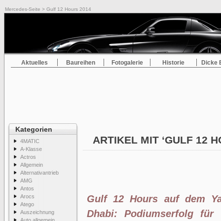
Mercedes-Seite
> Gulf 12 Hours 2014
Aktuelles
Baureihen
Fotogalerie
Historie
Dicke 
Kategorien
ARTIKEL MIT ‘GULF 12 
4MATIC
A-Klasse
Actros
Allgemein
Alternativantrieb
AMG
Antos
Arocs
Gulf 12 Hours auf dem Ya
Atego
Dhabi: Podiumserfolg für
Auszeichnung
Auto allgemein