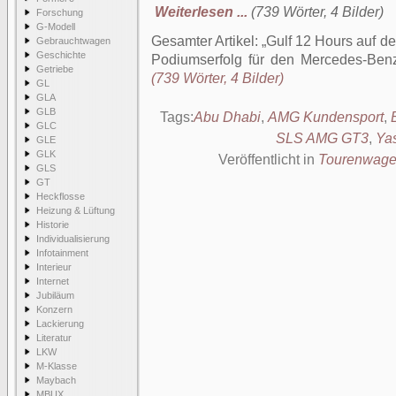
Weiterlesen ...
(739 Wörter, 4 Bilder)
Forschung
G-Modell
Gesamter Artikel:
Gulf 12 Hours auf de
Gebrauchtwagen
Geschichte
Podiumserfolg für den Mercedes-B
Getriebe
(739 Wörter, 4 Bilder)
GL
GLA
GLB
Tags:
Abu Dhabi
,
AMG Kundensport
,
GLC
SLS AMG GT3
,
Yas
GLE
GLK
Veröffentlicht in
Tourenwag
GLS
GT
Heckflosse
Heizung & Lüftung
Historie
Individualisierung
Infotainment
Interieur
Internet
Jubiläum
Konzern
Lackierung
Literatur
LKW
M-Klasse
Maybach
MBUX