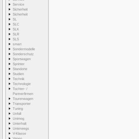
Service
Sicherheit
Sicherheit
SL
SLC
SLK
SLR
SLS
smart
Sondermodelle
Sonderschutz
Sportwagen
Sprinter
Standorte
Studien
Technik
Technologie
Tochter- /
Partnerfirmen
Tourenwagen
Transporter
Tuning
Unfall
Unimog
Unterhalt
Unterwegs
V-Klasse
Vaneo