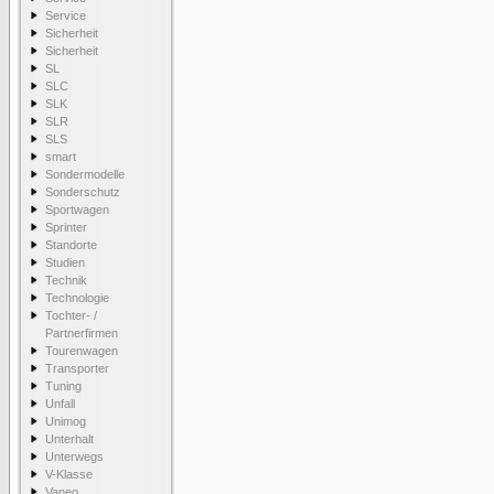
Service
Sicherheit
Sicherheit
SL
SLC
SLK
SLR
SLS
smart
Sondermodelle
Sonderschutz
Sportwagen
Sprinter
Standorte
Studien
Technik
Technologie
Tochter- /
Partnerfirmen
Tourenwagen
Transporter
Tuning
Unfall
Unimog
Unterhalt
Unterwegs
V-Klasse
Vaneo