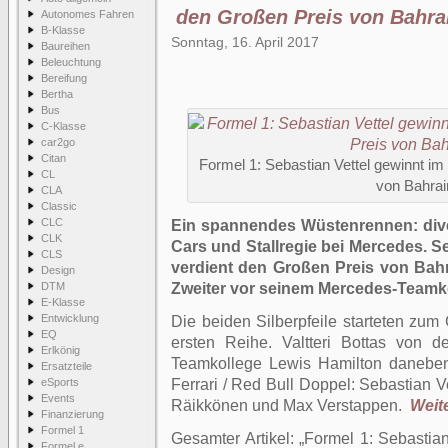
den Großen Preis von Bahra
Autonomes Fahren
B-Klasse
Sonntag, 16. April 2017
Baureihen
Beleuchtung
Bereifung
Bertha
Bus
C-Klasse
car2go
Citan
Formel 1: Sebastian Vettel gewinnt im
CL
von Bahrai
CLA
Classic
CLC
Ein spannendes Wüstenrennen:
div
CLK
Cars und Stallregie bei Mercedes. Se
CLS
verdient den Großen Preis von
Bahr
Design
DTM
Zweiter vor seinem Mercedes-Teamkol
E-Klasse
Entwicklung
Die beiden Silberpfeile starteten zum
EQ
ersten Reihe. Valtteri Bottas von d
Erlkönig
Teamkollege Lewis Hamilton daneben.
Ersatzteile
eSports
Ferrari / Red Bull Doppel: Sebastian V
Events
Räikkönen und Max Verstappen.
Weite
Finanzierung
Formel 1
Gesamter Artikel:
Formel 1: Sebastian
Formel e