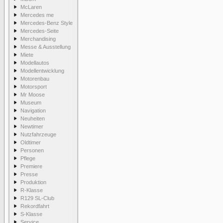
McLaren
Mercedes me
Mercedes-Benz Style
Mercedes-Seite
Merchandising
Messe & Ausstellung
Miete
Modellautos
Modellentwicklung
Motorenbau
Motorsport
Mr Moose
Museum
Navigation
Neuheiten
Newtimer
Nutzfahrzeuge
Oldtimer
Personen
Pflege
Premiere
Presse
Produktion
R-Klasse
R129 SL-Club
Rekordfahrt
S-Klasse
Service