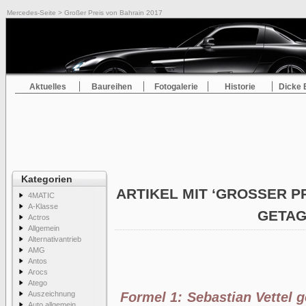
Mercedes-Seite
> Großer Preis von Bahrain 2017
Aktuelles
Baureihen
Fotogalerie
Historie
Dicke 
Kategorien
ARTIKEL MIT ‘GROSSER PRE
4MATIC
A-Klasse
ETAG
Actros
Allgemein
Alternativantrieb
AMG
Antos
Arocs
Atego
Auszeichnung
Formel 1: Sebastian Vettel g
Auto allgemein