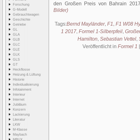
den Großen Preis von Bahrain 201
Forschung
G-Modell
Bilder)
Gebrauchtwagen
Geschichte
Tags:
Bernd Mayländer
,
F1
,
F1 W08 Hy
Getriebe
GL
1 2017
,
Formel 1-Silberpfeil
,
Großer
GLA
Hamilton
,
Sebastian Vettel
,
GLB
GLC
Veröffentlicht in
Formel 1
GLE
GLK
GLS
GT
Heckflosse
Heizung & Lüftung
Historie
Individualisierung
Infotainment
Interieur
Internet
Jubiläum
Konzern
Lackierung
Literatur
LKW
M-Klasse
Maybach
MBUX