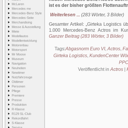
McLaren
ist es der bisher größten Flottenauf
Mercedes me
Mercedes-Benz Style
Weiterlesen ...
(283 Wörter, 3 Bilder)
Mercedes-Seite
Merchandising
Gesamter Artikel:
Girteka Logistics ü
Messe & Ausstellung
1.000 Mercedes-Benz Actros im Ku
Miete
Ganzer Beitrag (283 Wörter, 3 Bilder)
Modellautos
Modellentwicklung
Motorenbau
Tags:
Abgasnorm Euro VI
,
Actros
,
Fa
Motorsport
Mr Moose
Girteka Logistics
,
KundenCenter Wör
Museum
PP
Navigation
Neuheiten
Veröffentlicht in
Actros
|
Newtimer
Nutzfahrzeuge
Oldtimer
Personen
Pflege
Premiere
Presse
Produktion
R-Klasse
R129 SL-Club
Rekordfahrt
S-Klasse
Service