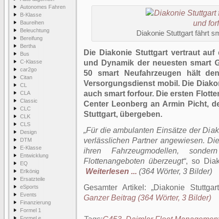
Autonomes Fahren
B-Klasse
Baureihen
Beleuchtung
Diakonie Stuttgart fährt s
Bereifung
Bertha
Die Diakonie Stuttgart vertraut auf d
Bus
C-Klasse
und Dynamik der neuesten smart Ge
car2go
50 smart Neufahrzeugen hält den
Citan
Versorgungsdienst mobil. Die Diakon
CL
auch smart forfour. Die ersten Flott
CLA
Classic
Center Leonberg an Armin Picht, d
CLC
Stuttgart, übergeben.
CLK
CLS
„Für die ambulanten Einsätze der Diak
Design
verlässlichen Partner angewiesen. Die
DTM
E-Klasse
ihren Fahrzeugmodellen, sonder
Entwicklung
Flottenangeboten überzeugt“
, so Diak
EQ
Weiterlesen ...
(364 Wörter, 3 Bilder)
Erlkönig
Ersatzteile
Gesamter Artikel:
Diakonie Stuttgar
eSports
Events
Ganzer Beitrag (364 Wörter, 3 Bilder)
Finanzierung
Formel 1
Formel e