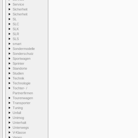
Service
Sicherheit
Sicherheit
SL
SLC
SLK
SLR
SLS
smart
Sondermodelle
Sonderschutz
Sportwagen
Sprinter
Standorte
Studien
Technik
Technologie
Tochter- /
Partnerfirmen
Tourenwagen
Transporter
Tuning
Unfall
Unimog
Unterhalt
Unterwegs
V-Klasse
Vaneo