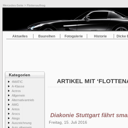
Mercedes-Seite
> Flottenauftrag
Aktuelles
Baureihen
Fotogalerie
Historie
Dicke 
Kategorien
ARTIKEL MIT ‘FLOTTE
4MATIC
A-Klasse
Actros
Allgemein
Alternativantrieb
AMG
Antos
Arocs
Diakonie Stuttgart fährt sma
Atego
Freitag, 15. Juli 2016
Auszeichnung
Auto allgemein