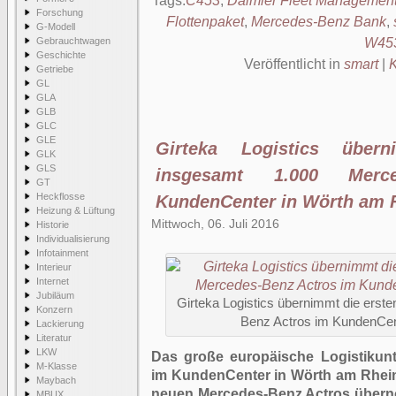
Tags:
C453
,
Daimler Fleet Managemen
Forschung
Flottenpaket
,
Mercedes-Benz Bank
,
G-Modell
Gebrauchtwagen
W45
Geschichte
Veröffentlicht in
smart
|
Getriebe
GL
GLA
GLB
GLC
GLE
Girteka Logistics über
GLK
GLS
insgesamt 1.000 Merc
GT
Heckflosse
KundenCenter in Wörth am 
Heizung & Lüftung
Mittwoch, 06. Juli 2016
Historie
Individualisierung
Infotainment
Interieur
Internet
Jubiläum
Girteka Logistics übernimmt die erst
Konzern
Benz Actros im KundenCen
Lackierung
Literatur
LKW
Das große europäische Logistikunt
M-Klasse
im
KundenCenter in Wörth am Rhein
Maybach
neuen Mercedes-Benz Actros über
MBUX