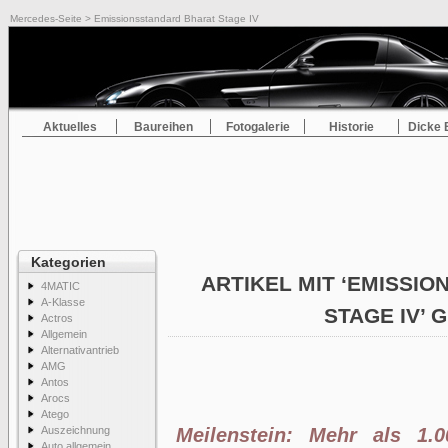
Mercedes-Seite
> Emissionsstandard Bharat Stage IV
Aktuelles
Baureihen
Fotogalerie
Historie
Dicke 
Kategorien
ARTIKEL MIT ‘EMISSI
4MATIC
A-Klasse
STAGE IV’ 
Actros
Allgemein
Alternativantrieb
AMG
Antos
Arocs
Atego
Auszeichnung
Meilenstein: Mehr als 1.
Auto allgemein