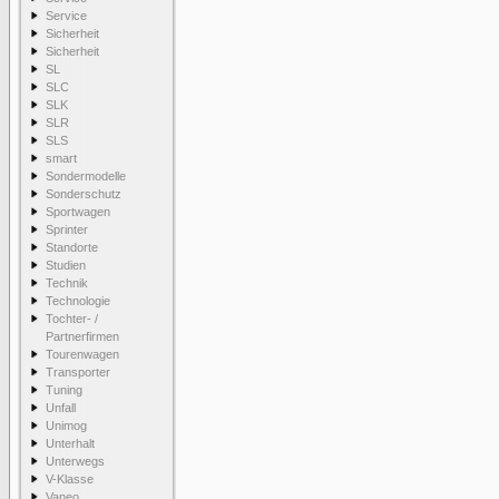
Service
Sicherheit
Sicherheit
SL
SLC
SLK
SLR
SLS
smart
Sondermodelle
Sonderschutz
Sportwagen
Sprinter
Standorte
Studien
Technik
Technologie
Tochter- /
Partnerfirmen
Tourenwagen
Transporter
Tuning
Unfall
Unimog
Unterhalt
Unterwegs
V-Klasse
Vaneo