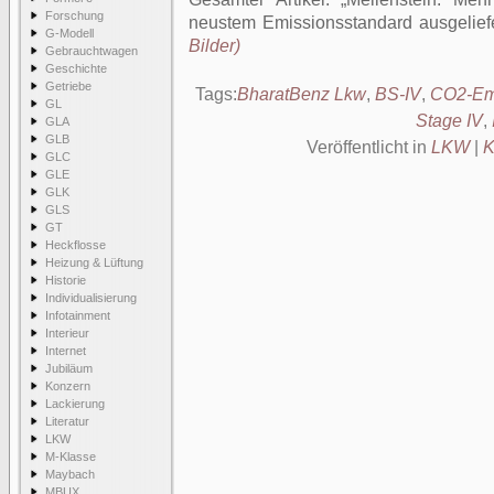
Forschung
neustem Emissionsstandard ausgeliefe
G-Modell
Bilder)
Gebrauchtwagen
Geschichte
Getriebe
Tags:
BharatBenz Lkw
,
BS-IV
,
CO2-Em
GL
Stage IV
,
GLA
GLB
Veröffentlicht in
LKW
|
K
GLC
GLE
GLK
GLS
GT
Heckflosse
Heizung & Lüftung
Historie
Individualisierung
Infotainment
Interieur
Internet
Jubiläum
Konzern
Lackierung
Literatur
LKW
M-Klasse
Maybach
MBUX