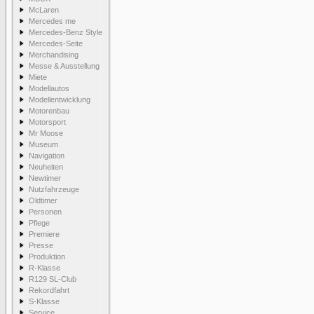
McLaren
Mercedes me
Mercedes-Benz Style
Mercedes-Seite
Merchandising
Messe & Ausstellung
Miete
Modellautos
Modellentwicklung
Motorenbau
Motorsport
Mr Moose
Museum
Navigation
Neuheiten
Newtimer
Nutzfahrzeuge
Oldtimer
Personen
Pflege
Premiere
Presse
Produktion
R-Klasse
R129 SL-Club
Rekordfahrt
S-Klasse
Service