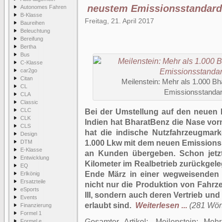
neustem Emissionsstandard 
Autonomes Fahren
B-Klasse
Freitag, 21. April 2017
Baureihen
Beleuchtung
Bereifung
Bertha
Bus
C-Klasse
car2go
Citan
Meilenstein: Mehr als 1.000 B
CL
Emissionsstandard
CLA
Classic
CLC
Bei der Umstellung auf den neuen 
CLK
Indien hat BharatBenz die Nase vor
CLS
hat die indische Nutzfahrzeugmark
Design
DTM
1.000 Lkw mit dem neuen Emissionss
E-Klasse
an Kunden übergeben. Schon jetzt
Entwicklung
Kilometer im Realbetrieb zurückgele
EQ
Ende März in einer wegweisenden E
Erlkönig
Ersatzteile
nicht nur die Produktion von Fahrz
eSports
III, sondern auch deren Vertrieb und
Events
erlaubt sind.
Weiterlesen ...
(281 Wört
Finanzierung
Formel 1
Gesamter Artikel:
Meilenstein: Meh
Formel e