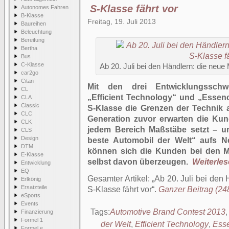
S-Klasse fährt vor
Autonomes Fahren
B-Klasse
Freitag, 19. Juli 2013
Baureihen
Beleuchtung
Bereifung
Bertha
Bus
C-Klasse
Ab 20. Juli bei den Händlern: die neu
car2go
Citan
Mit den drei Entwicklungsschwer
CL
„Efficient Technology“ und „Essenc
CLA
Classic
S-Klasse die Grenzen der Technik a
CLC
Generation zuvor erwarten die Kun
CLK
jedem Bereich Maßstäbe setzt – 
CLS
Design
beste Automobil der Welt“ aufs Ne
DTM
können sich die Kunden bei den M
E-Klasse
selbst davon überzeugen.
Weiterlese
Entwicklung
EQ
Gesamter Artikel:
Ab 20. Juli bei den
Erlkönig
Ersatzteile
S-Klasse fährt vor
.
Ganzer Beitrag (248
eSports
Events
Tags:
Automotive Brand Contest 2013
Finanzierung
Formel 1
der Welt
,
Efficient Technology
,
Esse
Formel e