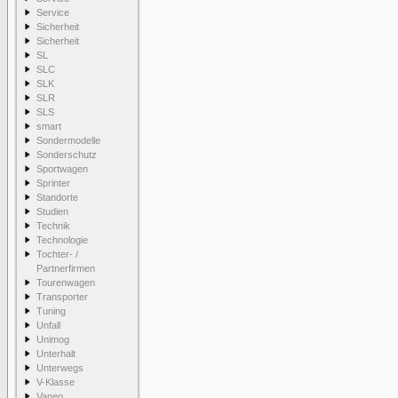
Service
Sicherheit
Sicherheit
SL
SLC
SLK
SLR
SLS
smart
Sondermodelle
Sonderschutz
Sportwagen
Sprinter
Standorte
Studien
Technik
Technologie
Tochter- /
Partnerfirmen
Tourenwagen
Transporter
Tuning
Unfall
Unimog
Unterhalt
Unterwegs
V-Klasse
Vaneo