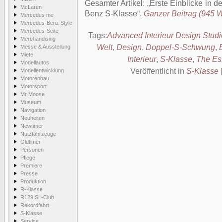
Gesamter Artikel:
Erste Einblicke in 
McLaren
Benz S-Klasse
.
Ganzer Beitrag (945 Wö
Mercedes me
Mercedes-Benz Style
Mercedes-Seite
Tags:
Advanced Interieur Design Studi
Merchandising
Welt
,
Design
,
Doppel-S-Schwung
,
Messe & Ausstellung
Miete
Interieur
,
S-Klasse
,
The Es
Modellautos
Veröffentlicht in
S-Klasse
Modellentwicklung
Motorenbau
Motorsport
Mr Moose
Museum
Navigation
Neuheiten
Newtimer
Nutzfahrzeuge
Oldtimer
Personen
Pflege
Premiere
Presse
Produktion
R-Klasse
R129 SL-Club
Rekordfahrt
S-Klasse
Service