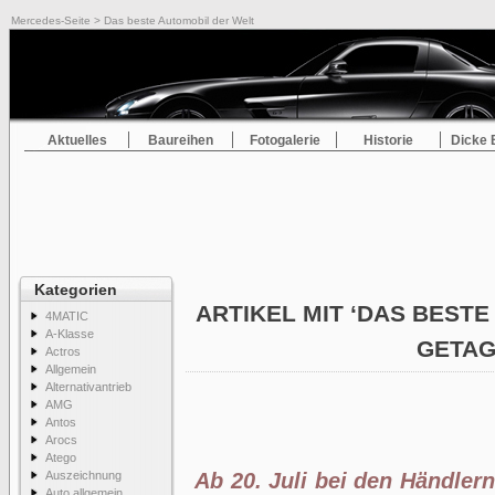
Mercedes-Seite
> Das beste Automobil der Welt
Aktuelles
Baureihen
Fotogalerie
Historie
Dicke 
Kategorien
ARTIKEL MIT ‘DAS BESTE
4MATIC
A-Klasse
GETA
Actros
Allgemein
Alternativantrieb
AMG
Antos
Arocs
Atego
Auszeichnung
Ab 20. Juli bei den Händler
Auto allgemein