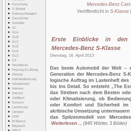
Mercedes-Benz Cars
Forschung
G-Modell
Veröffentlicht in
S-Klasse
Gebrauchtwagen
Geschichte
Getriebe
GL
GLA
GLB
Erste Einblicke in den
GLC
GLE
Mercedes-Benz S-Klasse
GLK
Dienstag, 16. April 2013
GLS
GT
Heckflosse
Das beste Automobil der Welt – 
Heizung & Lüftung
Generation der Mercedes-Benz S-Kl
Historie
Individualisierung
logische Auftrag im Lastenheft de
Infotainment
bis ins Detail. So entsteht „The E
Interieur
das Streben nach dem Besten oder
Internet
Jubiläum
oder Klimatisierung, ob Bedienun
Konzern
oder Komfort und Sicherheit im
Lackierung
akribische Umsetzung untermauern 
Literatur
LKW
das Spitzenmodell von Mercedes
M-Klasse
Weiterlesen ...
(945 Wörter, 3 Bilder)
Maybach
MBUX