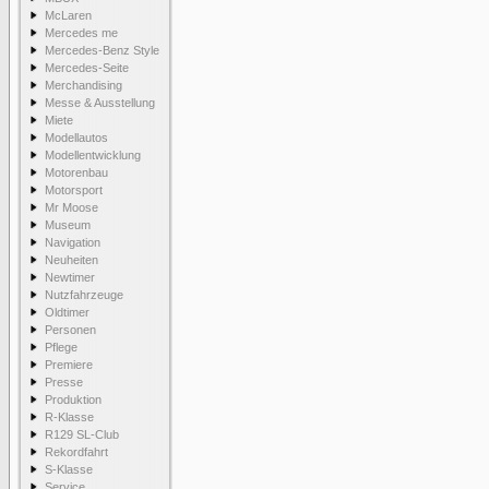
McLaren
Mercedes me
Mercedes-Benz Style
Mercedes-Seite
Merchandising
Messe & Ausstellung
Miete
Modellautos
Modellentwicklung
Motorenbau
Motorsport
Mr Moose
Museum
Navigation
Neuheiten
Newtimer
Nutzfahrzeuge
Oldtimer
Personen
Pflege
Premiere
Presse
Produktion
R-Klasse
R129 SL-Club
Rekordfahrt
S-Klasse
Service