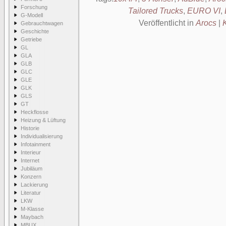
Forschung
Tailored Trucks
,
EURO VI
,
G-Modell
Veröffentlicht in
Arocs
|
Gebrauchtwagen
Geschichte
Getriebe
GL
GLA
GLB
GLC
GLE
GLK
GLS
GT
Heckflosse
Heizung & Lüftung
Historie
Individualisierung
Infotainment
Interieur
Internet
Jubiläum
Konzern
Lackierung
Literatur
LKW
M-Klasse
Maybach
MBUX