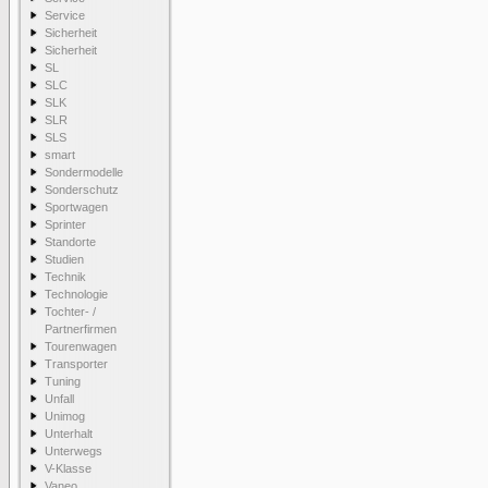
Service
Sicherheit
Sicherheit
SL
SLC
SLK
SLR
SLS
smart
Sondermodelle
Sonderschutz
Sportwagen
Sprinter
Standorte
Studien
Technik
Technologie
Tochter- /
Partnerfirmen
Tourenwagen
Transporter
Tuning
Unfall
Unimog
Unterhalt
Unterwegs
V-Klasse
Vaneo