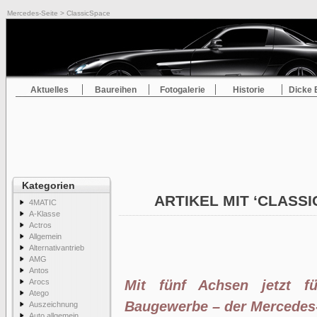
Mercedes-Seite
> ClassicSpace
Aktuelles
Baureihen
Fotogalerie
Historie
Dicke 
Kategorien
ARTIKEL MIT ‘CLASS
4MATIC
A-Klasse
Actros
Allgemein
Alternativantrieb
AMG
Antos
Arocs
Mit fünf Achsen jetzt f
Atego
Baugewerbe – der Mercedes
Auszeichnung
Auto allgemein