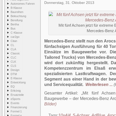
Donnerstag, 31. Oktober 2013
Autonomes Fahren
B-Klasse
Baureihen
Beleuchtung
Bereifung
Bertha
Mit fünf Achsen jetzt für extreme
Bus
Mercedes-Benz 
C-Klasse
car2go
Mercedes-Benz stellt nun den Arocs 
Citan
CL
fünfachsigen Ausführung für 40 To
CLA
Einsätze im Baugewerbe vor. Di
Classic
Tailored Trucks) von Mercedes-Benz
CLC
CLK
wird dort zukünftig hergestellt.
CLS
Kompetenzzentrum im Elsaß erwei
Design
spezialisierten Lastkraftwagen. 
DTM
E-Klasse
Segment aus einer Hand in der be
Entwicklung
und Servicequalität.
Weiterlesen ...
(
EQ
Erlkönig
Gesamter Artikel:
Mit fünf Achsen
Ersatzteile
Baugewerbe – der Mercedes-Benz Ar
eSports
Events
Bilder)
Finanzierung
Formel 1
Tags:
10x4/4
,
5-Achser
,
AdBlue
,
Aroc
Formel e