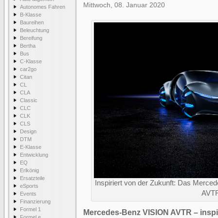
Mittwoch, 08. Januar 2020
Autonomes Fahren
B-Klasse
Baureihen
Beleuchtung
Bereifung
Bertha
Bus
C-Klasse
car2go
Citan
CL
CLA
Classic
CLC
CLK
CLS
Design
DTM
E-Klasse
Entwicklung
EQ
Erlkönig
Ersatzteile
Inspiriert von der Zukunft: Das Merc
eSports
AVT
Events
Finanzierung
Formel 1
Mercedes-Benz VISION AVTR – inspi
Formel e