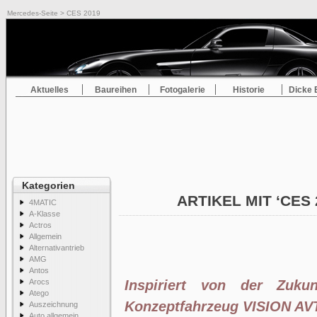
Mercedes-Seite
> CES 2019
Aktuelles
Baureihen
Fotogalerie
Historie
Dicke 
Kategorien
ARTIKEL MIT ‘CES
4MATIC
A-Klasse
Actros
Allgemein
Alternativantrieb
AMG
Antos
Arocs
Inspiriert von der Zuku
Atego
Konzeptfahrzeug VISION AV
Auszeichnung
Auto allgemein