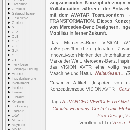
wegweisenden Konzeptfahrzeugs ste
Forschung
Kollaboration während der Entwi
G-Modell
Gebrauchtwagen
mit dem AVATAR Team,sondern 
Geschichte
TRANSFORMATION. Dieses Konzeptf
Getriebe
von Mercedes-Benz Designern, Inge
GL
GLA
Mobilität in ferner Zukunft.
GLB
GLC
Das Mercedes-Benz VISION AV
GLE
außergewöhnlichen globalen Zusa
GLK
innovativsten Marken der Unterhaltungs
GLS
GT
Marke der Welt, Mercedes-Benz. Inspiri
Heckflosse
das VISION AVTR eine völlig neue
Heizung & Lüftung
Maschine und Natur.
Weiterlesen ...
(5
Historie
Individualisierung
Gesamter Artikel:
Inspiriert von 
Infotainment
Interieur
Konzeptfahrzeug VISION AVTR
.
Ganze
Internet
Jubiläum
Tags:
ADVANCED VEHICLE TRANS
Konzern
Lackierung
Circular Economy
,
Control Unit
,
Elekt
Literatur
Bow Design
,
V
LKW
M-Klasse
Veröffentlicht in
Vision
|
Maybach
MBUX