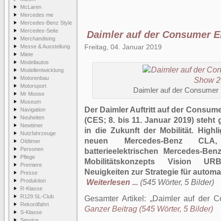
McLaren
Mercedes me
Mercedes-Benz Style
Mercedes-Seite
Daimler auf der Consumer E
Merchandising
Freitag, 04. Januar 2019
Messe & Ausstellung
Miete
Modellautos
Modellentwicklung
Motorenbau
Motorsport
Daimler auf der Consumer 
Mr Moose
Museum
Der Daimler Auftritt auf der Consum
Navigation
Neuheiten
(CES; 8. bis 11. Januar 2019) steht
Newtimer
in die Zukunft der Mobilität. High
Nutzfahrzeuge
neuen Mercedes-Benz CLA
Oldtimer
Personen
batterieelektrischen Mercedes-Be
Pflege
Mobilitätskonzepts Vision UR
Premiere
Neuigkeiten zur Strategie für autom
Presse
Produktion
Weiterlesen ...
(545 Wörter, 5 Bilder)
R-Klasse
R129 SL-Club
Gesamter Artikel:
Daimler auf der 
Rekordfahrt
Ganzer Beitrag (545 Wörter, 5 Bilder)
S-Klasse
Service