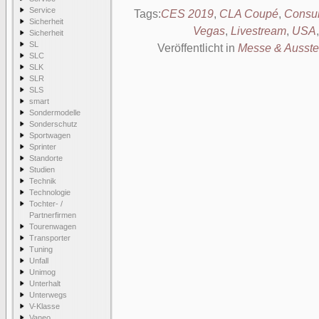
Service
Tags:
CES 2019
,
CLA Coupé
,
Consum
Sicherheit
Vegas
,
Livestream
,
USA
Sicherheit
SL
Veröffentlicht in
Messe & Ausste
SLC
SLK
SLR
SLS
smart
Sondermodelle
Sonderschutz
Sportwagen
Sprinter
Standorte
Studien
Technik
Technologie
Tochter- /
Partnerfirmen
Tourenwagen
Transporter
Tuning
Unfall
Unimog
Unterhalt
Unterwegs
V-Klasse
Vaneo