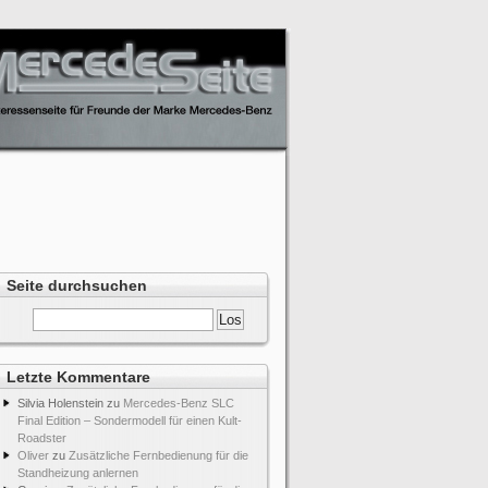
Seite durchsuchen
Letzte Kommentare
Silvia Holenstein
zu
Mercedes-Benz SLC
Final Edition – Sondermodell für einen Kult-
Roadster
Oliver
zu
Zusätzliche Fernbedienung für die
Standheizung anlernen