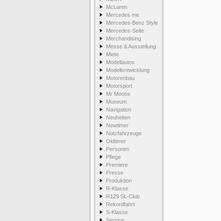
McLaren
Mercedes me
Mercedes-Benz Style
Mercedes-Seite
Merchandising
Messe & Ausstellung
Miete
Modellautos
Modellentwicklung
Motorenbau
Motorsport
Mr Moose
Museum
Navigation
Neuheiten
Newtimer
Nutzfahrzeuge
Oldtimer
Personen
Pflege
Premiere
Presse
Produktion
R-Klasse
R129 SL-Club
Rekordfahrt
S-Klasse
Service