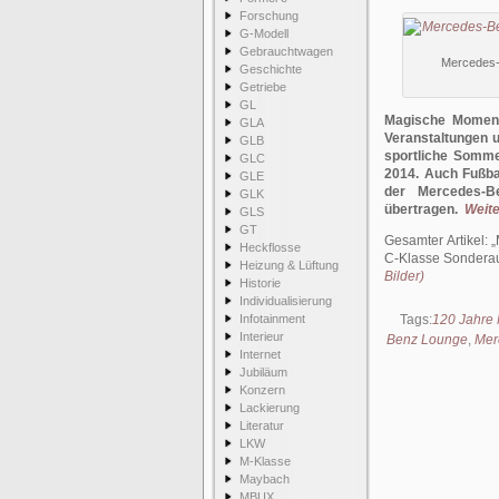
Forschung
G-Modell
Gebrauchtwagen
Mercedes-
Geschichte
Getriebe
GL
Magische Momente
GLA
Veranstaltungen 
GLB
sportliche Somm
GLC
2014. Auch Fußb
GLE
der Mercedes-Be
GLK
übertragen.
Weite
GLS
GT
Gesamter Artikel:
Heckflosse
C-Klasse Sonderau
Heizung & Lüftung
Bilder)
Historie
Individualisierung
Infotainment
Tags:
120 Jahre 
Interieur
Benz Lounge
,
Mer
Internet
Jubiläum
Konzern
Lackierung
Literatur
LKW
M-Klasse
Maybach
MBUX