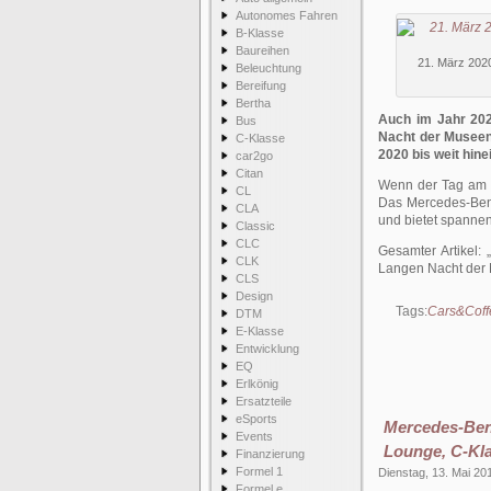
Autonomes Fahren
B-Klasse
Baureihen
21. März 2020
Beleuchtung
Bereifung
Bertha
Auch im Jahr 202
Bus
Nacht der Museen.
C-Klasse
2020 bis weit hin
car2go
Citan
Wenn der Tag am 2
CL
Das Mercedes-Benz
CLA
und bietet spann
Classic
CLC
Gesamter Artikel:
CLK
Langen Nacht der 
CLS
Design
Tags:
Cars&Coff
DTM
E-Klasse
Entwicklung
EQ
Erlkönig
Ersatzteile
eSports
Mercedes-Be
Events
Lounge, C-Kl
Finanzierung
Formel 1
Dienstag, 13. Mai 20
Formel e