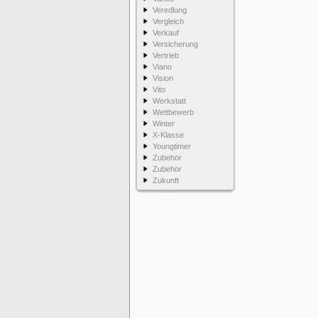
Veredlung
Vergleich
Verkauf
Versicherung
Vertrieb
Viano
Vision
Vito
Werkstatt
Wettbewerb
Winter
X-Klasse
Youngtimer
Zubehör
Zubehör
Zukunft