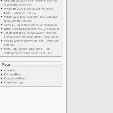
Gregi
zu
Zusätzliche Fernbedienung für die
Standheizung anlernen
Aivars
zu
Die Geschichte der Mercedes-
Benz Transporter, Teil 4.2
Widder
zu
Offener Klassiker: das Mercedes-
Benz 280 SE Cabriolet
Oliver
zu
Tagfahrlicht am W211 Avantgarde
Nicod78
zu
Tagfahrlicht am W211 Avantgarde
Jason Becker
zu
Der Neuwagen unter den
Gebrauchten: Mercedes-Benz Junge Sterne
Paul Kersten
zu
Kratzer im Lack – wann hilft
polieren?
Sang Julia Nguyen Sang Julia
zu
E10-
Verträglichkeit für Mercedes-Benz Pkw
Meta
Anmelden
Eintrags-Feed
Kommentar-Feed
WordPress.org