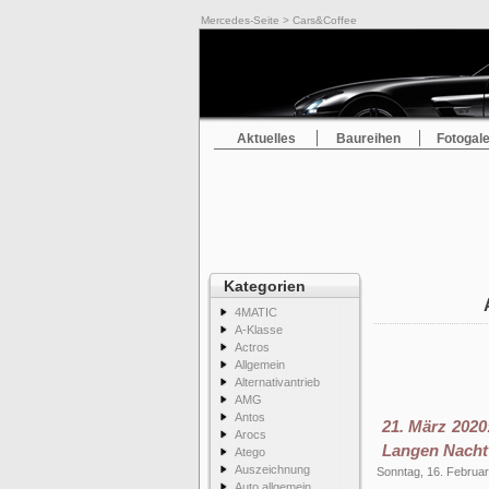
Mercedes-Seite
> Cars&Coffee
Aktuelles
Baureihen
Fotogale
Kategorien
4MATIC
A-Klasse
Actros
Allgemein
Alternativantrieb
AMG
Antos
21. März 2020
Arocs
Langen Nacht
Atego
Auszeichnung
Sonntag, 16. Februa
Auto allgemein