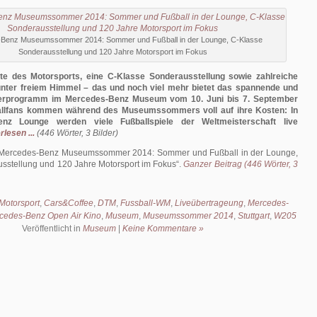
Benz Museumssommer 2014: Sommer und Fußball in der Lounge, C-Klasse
Sonderausstellung und 120 Jahre Motorsport im Fokus
 des Motorsports, eine C-Klasse Sonderausstellung sowie zahlreiche
unter freiem Himmel – das und noch viel mehr bietet das spannende und
erprogramm im Mercedes-Benz Museum vom 10. Juni bis 7. September
allfans kommen während des Museumssommers voll auf ihre Kosten: In
nz Lounge werden viele Fußballspiele der Weltmeisterschaft live
rlesen ...
(446 Wörter, 3 Bilder)
Mercedes-Benz Museumssommer 2014: Sommer und Fußball in der Lounge,
sstellung und 120 Jahre Motorsport im Fokus
.
Ganzer Beitrag (446 Wörter, 3
Motorsport
,
Cars&Coffee
,
DTM
,
Fussball-WM
,
Liveübertrageung
,
Mercedes-
cedes-Benz Open Air Kino
,
Museum
,
Museumssommer 2014
,
Stuttgart
,
W205
Veröffentlicht in
Museum
|
Keine Kommentare »