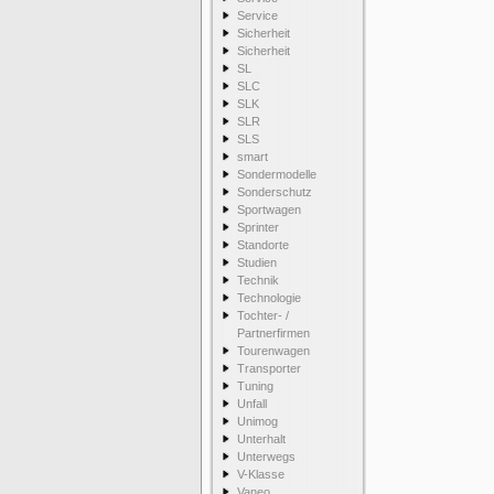
Service
Sicherheit
Sicherheit
SL
SLC
SLK
SLR
SLS
smart
Sondermodelle
Sonderschutz
Sportwagen
Sprinter
Standorte
Studien
Technik
Technologie
Tochter- /
Partnerfirmen
Tourenwagen
Transporter
Tuning
Unfall
Unimog
Unterhalt
Unterwegs
V-Klasse
Vaneo