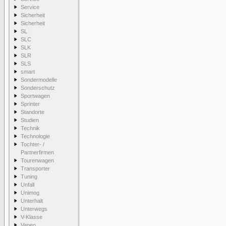
Service
Sicherheit
Sicherheit
SL
SLC
SLK
SLR
SLS
smart
Sondermodelle
Sonderschutz
Sportwagen
Sprinter
Standorte
Studien
Technik
Technologie
Tochter- /
Partnerfirmen
Tourenwagen
Transporter
Tuning
Unfall
Unimog
Unterhalt
Unterwegs
V-Klasse
Vaneo