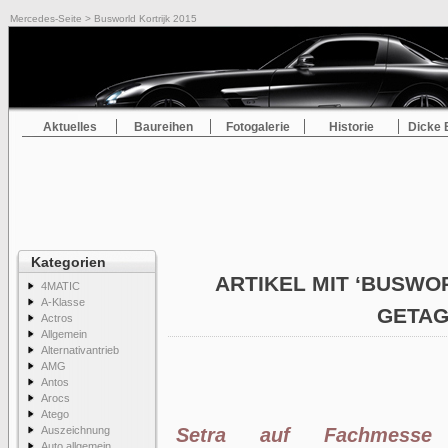
Mercedes-Seite
> Busworld Kortrijk 2015
Aktuelles
Baureihen
Fotogalerie
Historie
Dicke 
Kategorien
ARTIKEL MIT ‘BUSWOR
4MATIC
A-Klasse
GETA
Actros
Allgemein
Alternativantrieb
AMG
Antos
Arocs
Atego
Auszeichnung
Setra auf Fachmesse
Auto allgemein