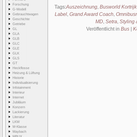
Forschung
Tags:
Auszeichnung
,
Busworld Kortrij
G-Modell
Label
,
Grand Award Coach
,
Omnibusr
Gebrauchtwagen
Geschichte
MD
,
Setra
,
Styling
Getriebe
Veröffentlicht in
Bus
|
K
GL
GLA
GLB
GLC
GLE
GLK
GLS
GT
Heckflosse
Heizung & Lüftung
Historie
Individualisierung
Infotainment
Interieur
Internet
Jubiläum
Konzern
Lackierung
Literatur
LKW
M-Klasse
Maybach
MBUX