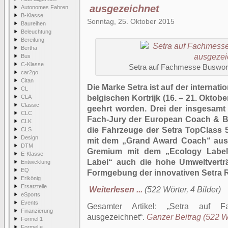
ausgezeichnet
Autonomes Fahren
B-Klasse
Sonntag, 25. Oktober 2015
Baureihen
Beleuchtung
Bereifung
Bertha
Bus
C-Klasse
Setra auf Fachmesse Busworl
car2go
Citan
Die Marke Setra ist auf der interna
CL
CLA
belgischen Kortrijk (16. – 21. Okto
Classic
geehrt worden. Drei der insgesamt v
CLC
Fach-Jury der European Coach & B
CLK
die Fahrzeuge der Setra TopClass
CLS
Design
mit dem „Grand Award Coach“ ausg
DTM
Gremium mit dem „Ecology Label
E-Klasse
Label“ auch die hohe Umweltverträ
Entwicklung
EQ
Formgebung der innovativen Setra 
Erlkönig
Ersatzteile
Weiterlesen ...
(522 Wörter, 4 Bilder)
eSports
Events
Gesamter Artikel:
Setra auf F
Finanzierung
ausgezeichnet
.
Ganzer Beitrag (522 Wö
Formel 1
Formel e