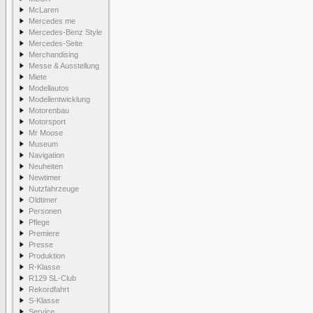
McLaren
Mercedes me
Mercedes-Benz Style
Mercedes-Seite
Merchandising
Messe & Ausstellung
Miete
Modellautos
Modellentwicklung
Motorenbau
Motorsport
Mr Moose
Museum
Navigation
Neuheiten
Newtimer
Nutzfahrzeuge
Oldtimer
Personen
Pflege
Premiere
Presse
Produktion
R-Klasse
R129 SL-Club
Rekordfahrt
S-Klasse
Service