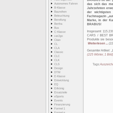
BRABUS ist der g
Autonomes Fahren
das sich das meh
B-Klasse
Jahrzehnten erwo
Baureihen
der wichtigste
Beleuchtung
Fachmagazin „aut
Bereifung
Marke, in der Ka
Bertha
BRABUS!
Bus
Insgesamt 115.23
C-Klasse
CARS / BEST BRAN
car2go
Produkte sie beso
Citan
Weiterlesen ...
(22
CL
CLA
Gesamter Artikel:
Classic
(225 Wörter, 1 Bild
CLC
CLK
CLS
Tags:
Auszeich
Design
DTM
E-Klasse
Entwicklung
EQ
Erlkönig
Ersatzteile
eSports
Events
Finanzierung
Formel 1
Formel e