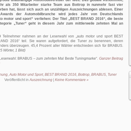
rößte unabhängige Automobilveredler der Welt.
Das globale Renommee,
r als 350 Mitarbeiter starke Team aus Bottrop in nunmehr fast vier
rben hat, lässt sich auch an unzähligen Auszeichnungen ablesen. Einer
n Awards der Automobilbranche wird jedes Jahr von
Deutschlands
o motor und sport“ verliehen: Der Titel „BEST BRAND 2016“, die beste
tegorie „Tuner“ geht in diesem Jahr zum mittlerweile zehnten Mal an
9 Teilnehmer nahmen an der Leserwahl von „auto motor und sport BEST
D 2016“ teil. Sie waren aufgefordert, die Tuner zu benennen, deren
nders überzeugen. 45,4 Prozent aller Wähler entschieden sich für BRABUS.
5 Wörter, 1 Bild)
Leserwahl: BRABUS – zum zehnten Mal Beste Tuningmarke
.
Ganzer Beitrag
)
nung
,
Auto Motor und Sport
,
BEST BRAND 2016
,
Bottrop
,
BRABUS
,
Tuner
Veröffentlicht in
Auszeichnung
|
Keine Kommentare »