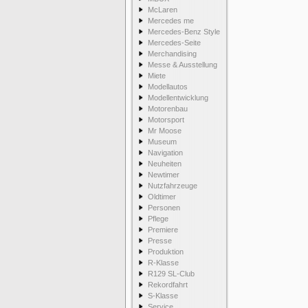
McLaren
Mercedes me
Mercedes-Benz Style
Mercedes-Seite
Merchandising
Messe & Ausstellung
Miete
Modellautos
Modellentwicklung
Motorenbau
Motorsport
Mr Moose
Museum
Navigation
Neuheiten
Newtimer
Nutzfahrzeuge
Oldtimer
Personen
Pflege
Premiere
Presse
Produktion
R-Klasse
R129 SL-Club
Rekordfahrt
S-Klasse
Service