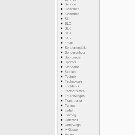
Service
Sicherheit
Sicherheit
SL
SLC
SLK
SLR
SLS
smart
Sondermodelle
Sonderschutz
Sportwagen
Sprinter
Standorte
Studien
Technik
Technologie
Tochter- /
Partnerfirmen
Tourenwagen
Transporter
Tuning
Unfall
Unimog
Unterhalt
Unterwegs
V-Klasse
Vaneo