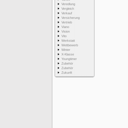
Veredlung
Vergleich
Verkauf
Versicherung
Vertrieb
Viano
Vision
Vito
Werkstatt
Wettbewerb
Winter
X-Klasse
Youngtimer
Zubehör
Zubehör
Zukunft