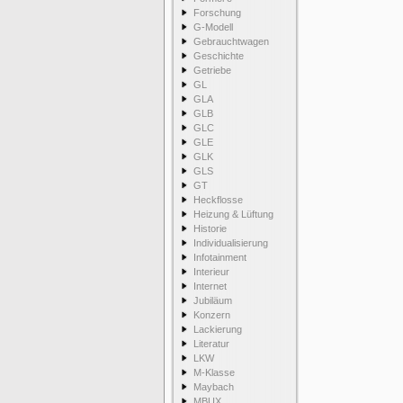
Forschung
G-Modell
Gebrauchtwagen
Geschichte
Getriebe
GL
GLA
GLB
GLC
GLE
GLK
GLS
GT
Heckflosse
Heizung & Lüftung
Historie
Individualisierung
Infotainment
Interieur
Internet
Jubiläum
Konzern
Lackierung
Literatur
LKW
M-Klasse
Maybach
MBUX