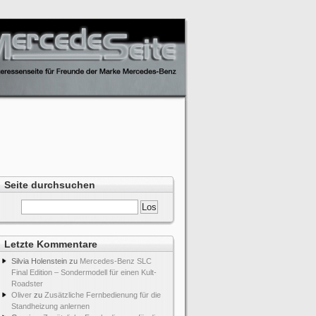
Seite durchsuchen
Letzte Kommentare
Silvia Holenstein
zu
Mercedes-Benz SLC
Final Edition – Sondermodell für einen Kult-
Roadster
Oliver
zu
Zusätzliche Fernbedienung für die
Standheizung anlernen