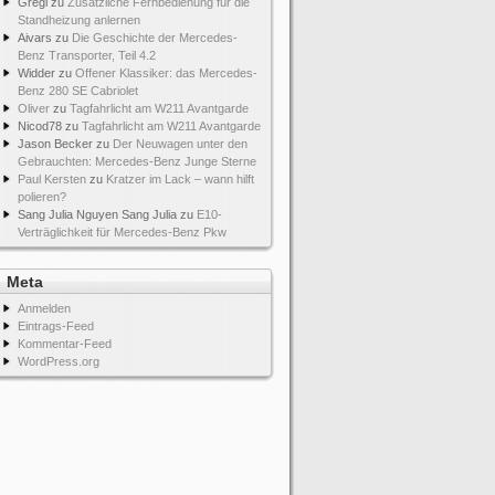
Gregi
zu
Zusätzliche Fernbedienung für die
Standheizung anlernen
Aivars
zu
Die Geschichte der Mercedes-
Benz Transporter, Teil 4.2
Widder
zu
Offener Klassiker: das Mercedes-
Benz 280 SE Cabriolet
Oliver
zu
Tagfahrlicht am W211 Avantgarde
Nicod78
zu
Tagfahrlicht am W211 Avantgarde
Jason Becker
zu
Der Neuwagen unter den
Gebrauchten: Mercedes-Benz Junge Sterne
Paul Kersten
zu
Kratzer im Lack – wann hilft
polieren?
Sang Julia Nguyen Sang Julia
zu
E10-
Verträglichkeit für Mercedes-Benz Pkw
Meta
Anmelden
Eintrags-Feed
Kommentar-Feed
WordPress.org