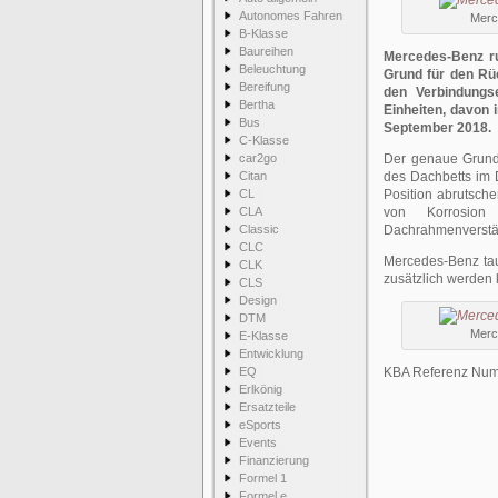
Autonomes Fahren
Merc
B-Klasse
Baureihen
Mercedes-Benz ru
Beleuchtung
Grund für den Rü
Bereifung
den Verbindungs
Bertha
Einheiten, davon 
Bus
September 2018.
C-Klasse
car2go
Der genaue Grund 
Citan
des Dachbetts im 
CL
Position abrutsch
CLA
von Korrosion
Classic
Dachrahmenverstä
CLC
Mercedes-Benz ta
CLK
zusätzlich werden k
CLS
Design
DTM
Merc
E-Klasse
Entwicklung
EQ
KBA Referenz Numm
Erlkönig
Ersatzteile
eSports
Events
Finanzierung
Formel 1
Formel e