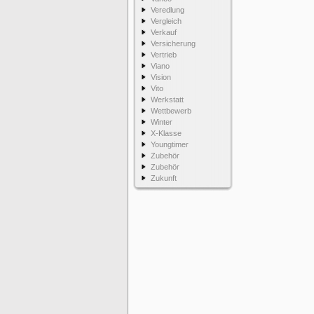
Veredlung
Vergleich
Verkauf
Versicherung
Vertrieb
Viano
Vision
Vito
Werkstatt
Wettbewerb
Winter
X-Klasse
Youngtimer
Zubehör
Zubehör
Zukunft