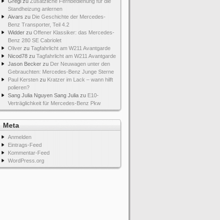
Gregi
zu
Zusätzliche Fernbedienung für die
Standheizung anlernen
Aivars
zu
Die Geschichte der Mercedes-
Benz Transporter, Teil 4.2
Widder
zu
Offener Klassiker: das Mercedes-
Benz 280 SE Cabriolet
Oliver
zu
Tagfahrlicht am W211 Avantgarde
Nicod78
zu
Tagfahrlicht am W211 Avantgarde
Jason Becker
zu
Der Neuwagen unter den
Gebrauchten: Mercedes-Benz Junge Sterne
Paul Kersten
zu
Kratzer im Lack – wann hilft
polieren?
Sang Julia Nguyen Sang Julia
zu
E10-
Verträglichkeit für Mercedes-Benz Pkw
Meta
Anmelden
Eintrags-Feed
Kommentar-Feed
WordPress.org