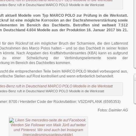
edes-Benz ruft in Deutschland MARCO POLO Modelle in die Werkstatt
ft aktuell Modelle vom Typ MARCO POLO zur Prüfung in die Werkstatt.
ckruf ist eine mögliche Korrosion an der Dachrahmenverstärkung sowie
elementen im Bereich des Dachbetts. Betroffen sind weltweit 7.512
in Deutschland 4.604 Modelle aus der Produktion 16. Januar 2017 bis 21.
für den Rückruf ist ein möglicher Bruch der Scharniere, die den Lattenrost
Dachrahmen des Marco Polos halten – und so das Dachbett in seiner festen
en könnte.
Nach Angaben des Kraftfahrbundesamtes (KBA) kann es aufgrund
 zu einer Schwächung der Verbindungselemente sowie der
rkung im Bereich des Dachbettes kommen.
uscht die entsprechenden Teile beim MARCO POLO Modell vorbeugend aus,
ritische Stellen auf Rost kontrolliert und wenn erforderlich behandelt.
edes-Benz ruft in Deutschland MARCO POLO Modelle in die Werkstatt
er: 8700 / Hersteller Code der Rückrufaktion: VS2DAPLANK (6595353)
Fotos:
Daimler AG