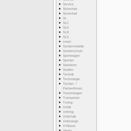
Service
Sicherheit
Sicherheit
SL
SLC
SLK
SLR
SLS
smart
Sondermodelle
Sonderschutz
Sportwagen
Sprinter
Standorte
Studien
Technik
Technologie
Tochter- /
Partnerfirmen
Tourenwagen
Transporter
Tuning
Unfall
Unimog
Unterhalt
Unterwegs
V-Klasse
Vaneo