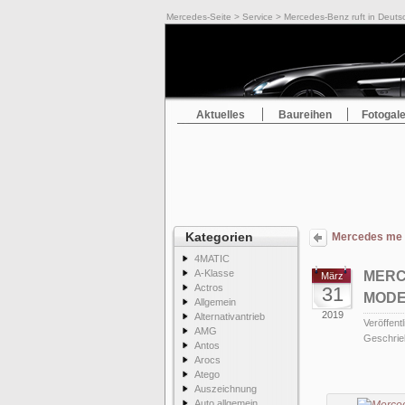
Mercedes-Seite
>
Service
> Mercedes-Benz ruft in Deut
Aktuelles
Baureihen
Fotogale
Kategorien
Mercedes me A
4MATIC
A-Klasse
MERC
März
Actros
31
MODE
Allgemein
2019
Alternativantrieb
Veröffentl
AMG
Geschrie
Antos
Arocs
Atego
Auszeichnung
Auto allgemein