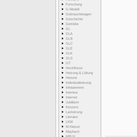
Forschung
G-Modell
Gebrauchtwagen
Geschichte
Getriebe
GL
GLA
GLB
GLC
GLE
GLK
GLS
GT
Heckflosse
Heizung & Lüftung
Historie
Individualisierung
Infotainment
Interieur
Internet
Jubiläum
Konzern
Lackierung
Literatur
LKW
M-Klasse
Maybach
MBUX