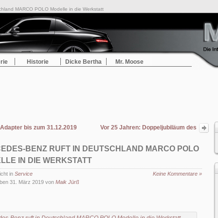
schland MARCO POLO Modelle in die Werkstatt
rie
Historie
Dicke Bertha
Mr. Moose
dapter bis zum 31.12.2019 kostenlos erhältlich
Vor 25 Jahren: Doppeljubiläum des
Mercedes-Benz E 500 (W124)
EDES-BENZ RUFT IN DEUTSCHLAND MARCO POLO
LLE IN DIE WERKSTATT
icht in
Service
Keine Kommentare »
ben 31. März 2019 von
Maik Jürß