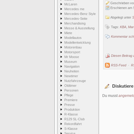
Geschrieben v
McLaren
Erschienen am 
Mercedes me
Mercedes-Benz Style
Abgelegt unter
S
Mercedes-Seite
Merchandising
Tags:
KBA
,
Mar
Messe & Ausstellung
Miete
Kommentar schr
Modellautos
Modellentwicklung
Motorenbau
Motorsport
Diesen Beitrag 
Mr Moose
Museum
RSS-Feed
·
R
Navigation
Neuheiten
Newtimer
Nutzfahrzeuge
Diskutiere
Oldtimer
Personen
Pflege
Du musst
angemeld
Premiere
Presse
Produktion
R-Klasse
R129 SL-Club
Rekordfahrt
S-Klasse
Service