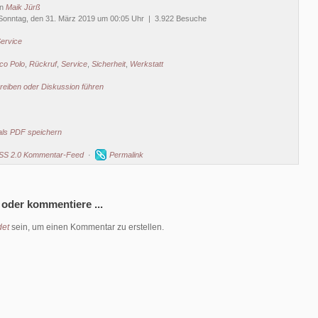
on
Maik Jürß
Sonntag, den 31. März 2019 um 00:05 Uhr | 3.922 Besuche
ervice
co Polo
,
Rückruf
,
Service
,
Sicherheit
,
Werkstatt
eiben oder Diskussion führen
als PDF speichern
SS 2.0 Kommentar-Feed
·
Permalink
 oder kommentiere ...
et
sein, um einen Kommentar zu erstellen.