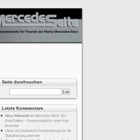
Seite durchsuchen
Letzte Kommentare
Silvia Holenstein
zu
Mercedes-Benz SLC
Final Edition – Sondermodell für einen Kult-
Roadster
Oliver
zu
Zusätzliche Fernbedienung für die
Standheizung anlernen