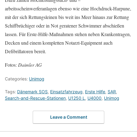
arbeitsscheinwerferanlagen ebenso wie eine Hochdruck-Harpune,
mit der sich Rettungsleinen bis weit ins Meer hinaus zur Rettung
Schiffbrüchiger oder in Not geratener Schwimmer abschießen
lassen. Für Erste-Hilfe-Maßnahmen stehen neben Krankentragen,
Decken und einem kompletten Notarzt-Equipment auch
Defibrillatoren bereit.
Fotos:
Daimler AG
Categories:
Unimog
Tags:
Dänemark SOS
,
Einsatzfahrzeug
,
Erste Hilfe
,
SAR
,
Search-and-Rescue-Stationen
,
U1250 L
,
U4000
,
Unimog
Leave a Comment