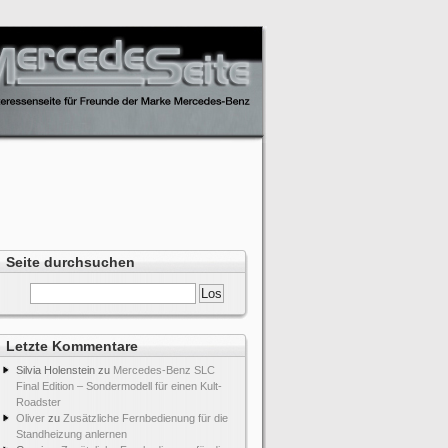
Seite durchsuchen
Letzte Kommentare
Silvia Holenstein
zu
Mercedes-Benz SLC
Final Edition – Sondermodell für einen Kult-
Roadster
Oliver
zu
Zusätzliche Fernbedienung für die
Standheizung anlernen