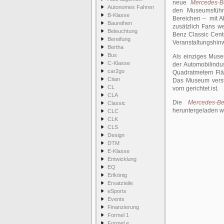
neue
Mercedes-B
Autonomes Fahren
den Museumsführe
B-Klasse
Bereichen – mit A
Baureihen
zusätzlich Fans w
Beleuchtung
Benz Classic Cente
Bereifung
Veranstaltungshinw
Bertha
Bus
Als einziges Mus
C-Klasse
der Automobilindu
car2go
Quadratmetern Flä
Citan
Das Museum verste
CL
vorn gerichtet ist.
CLA
Die
Mercedes-Be
Classic
heruntergeladen w
CLC
CLK
CLS
Design
DTM
E-Klasse
Entwicklung
EQ
Erlkönig
Ersatzteile
eSports
Events
Finanzierung
Formel 1
Formel e