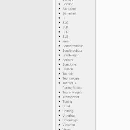
Service
Sicherheit
Sicherheit
SL
SLC
SLK
SLR
SLS
smart
Sondermodelle
Sonderschutz
Sportwagen
Sprinter
Standorte
Studien
Technik
Technologie
Tochter- /
Partnerfirmen
Tourenwagen
Transporter
Tuning
Unfall
Unimog
Unterhalt
Unterwegs
V-Klasse
Vaneo