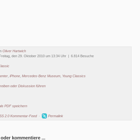
on
Oliver Hartwich
reitag, den 29. Oktober 2010 um 13:34 Uhr | 6.814 Besuche
lassic
enter
,
iPhone
,
Mercedes-Benz Museum
,
Young Classics
eiben oder Diskussion führen
als PDF speichern
SS 2.0 Kommentar-Feed
·
Permalink
 oder kommentiere ...