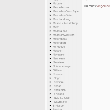
McLaren
Du musst
angemeld
Mercedes me
Mercedes-Benz Style
Mercedes-Seite
Merchandising
Messe & Ausstellung
Miete
Modellautos
Modellentwicklung
Motorenbau
Motorsport
Mr Moose
Museum
Navigation
Neuheiten
Newtimer
Nutzfahrzeuge
Oldtimer
Personen
Pflege
Premiere
Presse
Produktion
R-Klasse
R129 SL-Club
Rekordfahrt
S-Klasse
Service