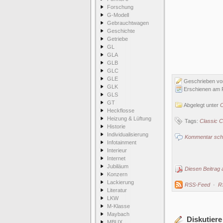
Forschung
G-Modell
Gebrauchtwagen
Geschichte
Getriebe
GL
GLA
GLB
GLC
GLE
Geschrieben v
GLK
Erschienen am F
GLS
GT
Abgelegt unter
C
Heckflosse
Heizung & Lüftung
Tags:
Classic C
Historie
Individualisierung
Kommentar schr
Infotainment
Interieur
Internet
Jubiläum
Diesen Beitrag 
Konzern
Lackierung
RSS-Feed
·
R
Literatur
LKW
M-Klasse
Maybach
Diskutiere
MBUX