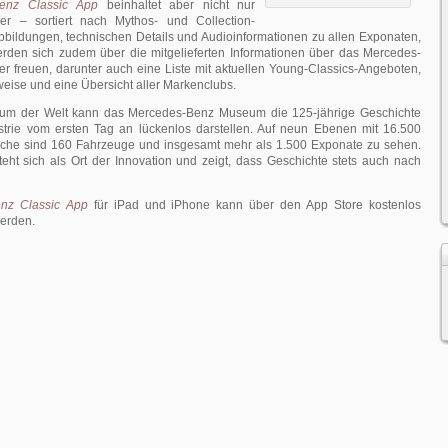
enz Classic App
beinhaltet aber nicht nur
r – sortiert nach Mythos- und Collection-
bbildungen, technischen Details und Audioinformationen zu allen Exponaten,
erden sich zudem über die mitgelieferten Informationen über das Mercedes-
r freuen, darunter auch eine Liste mit aktuellen Young-Classics-Angeboten,
eise und eine Übersicht aller Markenclubs.
eum der Welt kann das Mercedes-Benz Museum die 125-jährige Geschichte
strie vom ersten Tag an lückenlos darstellen. Auf neun Ebenen mit 16.500
che sind 160 Fahrzeuge und insgesamt mehr als 1.500 Exponate zu sehen.
ht sich als Ort der Innovation und zeigt, dass Geschichte stets auch nach
nz Classic App
für iPad und iPhone kann über den App Store kostenlos
erden.