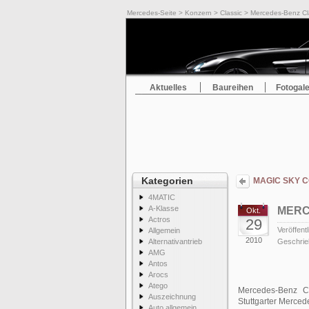
Mercedes-Seite
>
Konzern
>
Classic
> Mercedes-Benz Cl
Aktuelles
Baureihen
Fotogale
Kategorien
MAGIC SKY CO
4MATIC
A-Klasse
MERC
Okt.
Actros
29
Veröffentl
Allgemein
2010
Alternativantrieb
Geschrie
AMG
Antos
Arocs
Atego
Mercedes-Benz Cl
Auszeichnung
Stuttgarter Merce
Auto allgemein