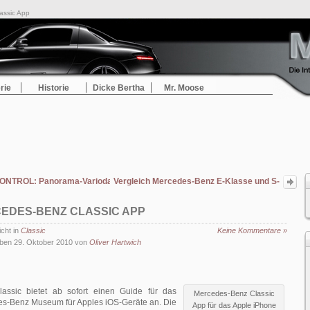
assic App
rie
Historie
Dicke Bertha
Mr. Moose
NTROL: Panorama-Variodach des neuen SLK im Tal des Todes
Vergleich Mercedes-Benz E-Klasse und S-
Klasse
EDES-BENZ CLASSIC APP
icht in
Classic
Keine Kommentare »
ben 29. Oktober 2010 von
Oliver Hartwich
assic bietet ab sofort einen Guide für das
Mercedes-Benz Classic
des-Benz Museum für Apples iOS-Geräte an. Die
App für das Apple iPhone