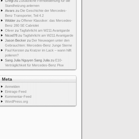
Gregi
zu
Zusätzliche Fernbedienung für die
Standheizung anlernen
Aivars
zu
Die Geschichte der Mercedes-
Benz Transporter, Teil 4.2
Widder
zu
Offener Klassiker: das Mercedes-
Benz 280 SE Cabriolet
Oliver
zu
Tagfahrlicht am W211 Avantgarde
Nicod78
zu
Tagfahrlicht am W211 Avantgarde
Jason Becker
zu
Der Neuwagen unter den
Gebrauchten: Mercedes-Benz Junge Sterne
Paul Kersten
zu
Kratzer im Lack – wann hilft
polieren?
Sang Julia Nguyen Sang Julia
zu
E10-
Verträglichkeit für Mercedes-Benz Pkw
Meta
Anmelden
Eintrags-Feed
Kommentar-Feed
WordPress.org