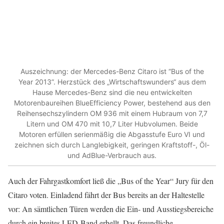
Auszeichnung: der Mercedes-Benz Citaro ist “Bus of the
Year 2013”. Herzstück des „Wirtschaftswunders“ aus dem
Hause Mercedes-Benz sind die neu entwickelten
Motorenbaureihen BlueEfficiency Power, bestehend aus den
Reihensechszylindern OM 936 mit einem Hubraum von 7,7
Litern und OM 470 mit 10,7 Liter Hubvolumen. Beide
Motoren erfüllen serienmäßig die Abgasstufe Euro VI und
zeichnen sich durch Langlebigkeit, geringen Kraftstoff-, Öl-
und AdBlue-Verbrauch aus.
Auch der Fahrgastkomfort ließ die „Bus of the Year“ Jury für den
Citaro voten. Einladend fährt der Bus bereits an der Haltestelle
vor: An sämtlichen Türen werden die Ein- und Ausstiegsbereiche
durch ein breites LED-Band erhellt. Das freundliche