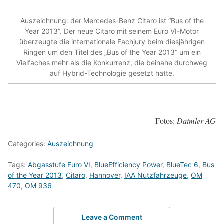
Auszeichnung: der Mercedes-Benz Citaro ist “Bus of the
Year 2013”. Der neue Citaro mit seinem Euro VI-Motor
überzeugte die internationale Fachjury beim diesjährigen
Ringen um den Titel des „Bus of the Year 2013“ um ein
Vielfaches mehr als die Konkurrenz, die beinahe durchweg
auf Hybrid-Technologie gesetzt hatte.
Fotos:
Daimler AG
Categories:
Auszeichnung
Tags:
Abgasstufe Euro VI
,
BlueEfficiency Power
,
BlueTec 6
,
Bus
of the Year 2013
,
Citaro
,
Hannover
,
IAA Nutzfahrzeuge
,
OM
470
,
OM 936
Leave a Comment