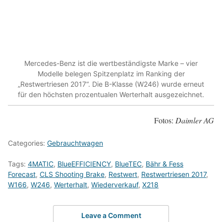
Mercedes-Benz ist die wertbeständigste Marke – vier
Modelle belegen Spitzenplatz im Ranking der
„Restwertriesen 2017“. Die B-Klasse (W246) wurde erneut
für den höchsten prozentualen Werterhalt ausgezeichnet.
Fotos:
Daimler AG
Categories:
Gebrauchtwagen
Tags:
4MATIC
,
BlueEFFICIENCY
,
BlueTEC
,
Bähr & Fess
Forecast
,
CLS Shooting Brake
,
Restwert
,
Restwertriesen 2017
,
W166
,
W246
,
Werterhalt
,
Wiederverkauf
,
X218
Leave a Comment