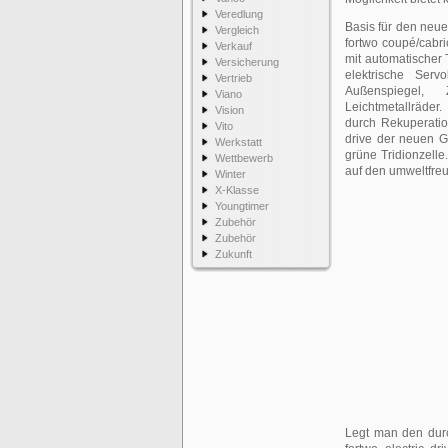
Veredlung
Basis für den neuen
Vergleich
fortwo coupé/cabr
Verkauf
mit automatischer
Versicherung
elektrische Servo
Vertrieb
Außenspiegel, 
Viano
Leichtmetallräder
Vision
durch Rekuperatio
Vito
drive der neuen G
Werkstatt
grüne Tridionzelle.
Wettbewerb
auf den umweltfreu
Winter
X-Klasse
Youngtimer
Zubehör
Zubehör
Zukunft
Legt man den durc