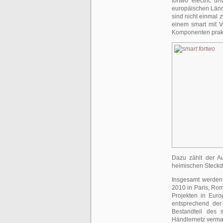
fortwo electric d
europäischen Lände
sind nicht einmal 
einem smart mit V
Komponenten prakti
Dazu zählt der A
heimischen Steckd
Insgesamt werden 
2010 in Paris, Ro
Projekten in Euro
entsprechend der
Bestandteil des 
Händlernetz vermar