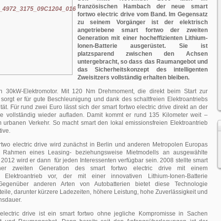
französischen Hambach der neue smart
fortwo electric drive vom Band. Im Gegensatz
zu seinem Vorgänger ist der elektrisch
angetriebene smart fortwo der zweiten
Generation mit einer hocheffizienten Lithium-
Ionen-Batterie ausgerüstet. Sie ist
platzsparend zwischen den Achsen
untergebracht, so dass das Raumangebot und
das Sicherheitskonzept des intelligenten
Zweisitzers vollständig erhalten bleiben.
in 30kW-Elektromotor. Mit 120 Nm Drehmoment, die direkt beim Start zur
sorgt er für gute Beschleunigung und dank des schaltfreien Elektroantriebs
tät. Für rund zwei Euro lässt sich der smart fortwo electric drive direkt an der
e vollständig wieder aufladen. Damit kommt er rund 135 Kilometer weit –
 urbanen Verkehr. So macht smart den lokal emissionsfreien Elektroantrieb
tive.
rtwo electric drive wird zunächst in Berlin und anderen Metropolen Europas
Rahmen eines Leasing- beziehungsweise Mietmodells an ausgewählte
012 wird er dann für jeden Interessenten verfügbar sein. 2008 stellte smart
er zweiten Generation des smart fortwo electric drive mit einem
n Elektroantrieb vor, der mit einer innovativen Lithium-Ionen-Batterie
 Gegenüber anderen Arten von Autobatterien bietet diese Technologie
eile, darunter kürzere Ladezeiten, höhere Leistung, hohe Zuverlässigkeit und
nsdauer.
electric drive ist ein smart fortwo ohne jegliche Kompromisse in Sachen