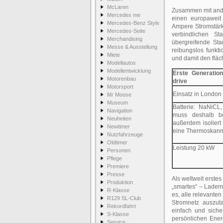
McLaren
Zusammen mit ande
Mercedes me
einen europaweit 
Mercedes-Benz Style
Ampere Stromstärke
Mercedes-Seite
verbindlichen St
Merchandising
übergreifende Sta
Messe & Ausstellung
reibungslos funkt
Miete
und damit den flä
Modellautos
Modellentwicklung
Erste Generation
Motorenbau
drive
Motorsport
Einsatz in London 
Mr Moose
Museum
Batterie: NaNiCL,
Navigation
muss deshalb be
Neuheiten
außerdem isolier
Newtimer
eine Thermoskann
Nutzfahrzeuge
Oldtimer
Leistung 20 kW
Personen
Pflege
Premiere
Presse
Als weltweit erstes
Produktion
„smartes“ – Ladema
R-Klasse
es, alle relevante
R129 SL-Club
Stromnetz auszuta
Rekordfahrt
einfach und sich
S-Klasse
persönlichen Ene
Service