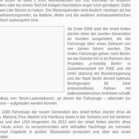
rive schon für etwa 2 Euro Betriebskosten pro 100 Kilometer (in anderen
rn oder bei einem Tarif mit billigem Nachtstrom sogar noch günstiger). Dafür
zwei Liter Benzin zu haben. Die Wartungskosten sind deutlich niedriger als bei
erbrennungsmotor, da Batterie, Motor und die weiteren antriebselektrischen
sch wartungsfrei sind.
Ab Ende 2009 wird der smart fortwo
electric drive der zweiten Generation
an Kunden ausgeliefert, die die
Fahrzeuge über einen Zeitraum von
vier Jahren fahren werden. Die
ersten Fahrzeuge gehen nach Berlin,
wo die Daimler AG in im Rahmen des
Projektes „e-mobility Berlin“ in
Zusammenarbeit mit RWE und mit
Unter stützung der Bundesregierung
und der Stadt Berlin derzeit optimale
Bedingungen für lokal
emissionsfreies Fahren mit
batterieelektrischen Antrieben schafft.
ufbau von Strom-Ladestationen, an denen die Fahrzeuge – alternativ zur
ose – aufgeladen werden können.
1000 Fahrzeuge der neuen Generation des smart fortwo electric drive ab
m, Mailand, Pisa, Madrid und Hamburg sowie in der Schweiz und bei weiteren
pa und den USA eingesetzt. Ab 2012 wird der smart fortwo electric drive
 heute schon zu verzeichnenden sehr lebhaften Nachfrage als normaler
smart Angebots in großen Stückzahlen produziert und über das smart
ktet.