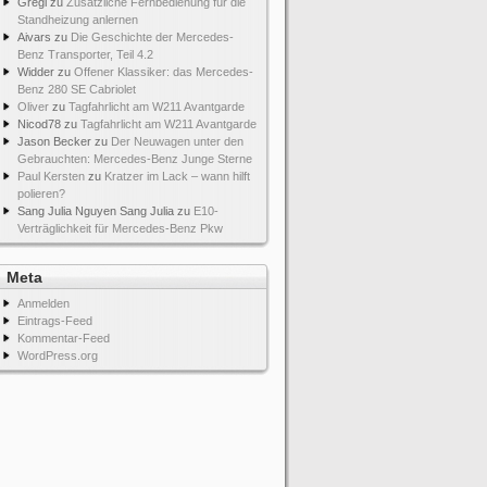
Gregi
zu
Zusätzliche Fernbedienung für die
Standheizung anlernen
Aivars
zu
Die Geschichte der Mercedes-
Benz Transporter, Teil 4.2
Widder
zu
Offener Klassiker: das Mercedes-
Benz 280 SE Cabriolet
Oliver
zu
Tagfahrlicht am W211 Avantgarde
Nicod78
zu
Tagfahrlicht am W211 Avantgarde
Jason Becker
zu
Der Neuwagen unter den
Gebrauchten: Mercedes-Benz Junge Sterne
Paul Kersten
zu
Kratzer im Lack – wann hilft
polieren?
Sang Julia Nguyen Sang Julia
zu
E10-
Verträglichkeit für Mercedes-Benz Pkw
Meta
Anmelden
Eintrags-Feed
Kommentar-Feed
WordPress.org