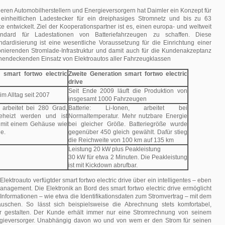
ren Automobilherstellern und Energieversorgern hat Daimler ein Konzept für
einheitlichen Ladestecker für ein dreiphasiges Stromnetz und bis zu 63
 entwickelt. Ziel der Kooperationspartner ist es, einen europa- und weltweit
andard für Ladestationen von Batteriefahrzeugen zu schaffen. Diese
ndardisierung ist eine wesentliche Voraussetzung für die Einrichtung einer
ionierenden Stromlade-Infrastruktur und damit auch für die Kundenakzeptanz
chendeckenden Einsatz von Elektroautos aller Fahrzeugklassen
 smart fortwo electric
Zweite Generation smart fortwo electric
drive
Seit Ende 2009 läuft die Produktion von
im Alltag seit 2007
insgesamt 1000 Fahrzeugen
 arbeitet bei 280 Grad,
Batterie: Li-Ionen, arbeitet bei
heizt werden und ist
Normaltemperatur. Mehr nutzbare Energie
t mit einem Gehäuse wie
bei gleicher Größe. Batteriegröße wurde
e.
gegenüber 450 gleich gewählt. Dafür stieg
die Reichweite von 100 km auf 135 km
Leistung 20 kW plus Peakleistung
30 kW für etwa 2 Minuten. Die Peakleistung
ist mit Kickdown abrufbar.
 Elektroauto verfügtder smart fortwo electric drive über ein intelligentes – eben
nagement. Die Elektronik an Bord des smart fortwo electric drive ermöglicht
n Informationen – wie etwa die Identifikationsdaten zum Stromvertrag – mit dem
uschen. So lässt sich beispielsweise die Abrechnung stets komfortabel,
er gestalten. Der Kunde erhält immer nur eine Stromrechnung von seinem
rgieversorger. Unabhängig davon wo und von wem er den Strom für seinen