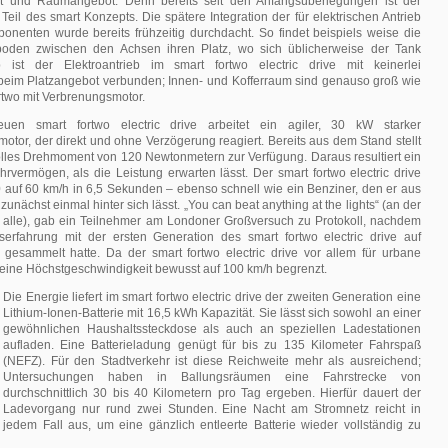
ort und Raumangebot. Denn bereits seit den Anfangsüberlegungen ist der
 Teil des smart Konzepts. Die spätere Integration der für elektrischen Antrieb
nenten wurde bereits frühzeitig durchdacht. So findet beispiels weise die
rboden zwischen den Achsen ihren Platz, wo sich üblicherweise der Tank
b ist der Elektroantrieb im smart fortwo electric drive mit keinerlei
eim Platzangebot verbunden; Innen- und Kofferraum sind genauso groß wie
rtwo mit Verbrenungsmotor.
en smart fortwo electric drive arbeitet ein agiler, 30 kW starker
or, der direkt und ohne Verzögerung reagiert. Bereits aus dem Stand stellt
tvolles Drehmoment von 120 Newtonmetern zur Verfügung. Daraus resultiert ein
hrvermögen, als die Leistung erwarten lässt. Der smart fortwo electric drive
 auf 60 km/h in 6,5 Sekunden – ebenso schnell wie ein Benziner, den er aus
nächst einmal hinter sich lässt. „You can beat anything at the lights“ (an der
 alle), gab ein Teilnehmer am Londoner Großversuch zu Protokoll, nachdem
gserfahrung mit der ersten Generation des smart fortwo electric drive auf
n gesammelt hatte. Da der smart fortwo electric drive vor allem für urbane
st seine Höchstgeschwindigkeit bewusst auf 100 km/h begrenzt.
Die Energie liefert im smart fortwo electric drive der zweiten Generation eine
Lithium-Ionen-Batterie mit 16,5 kWh Kapazität. Sie lässt sich sowohl an einer
gewöhnlichen Haushaltssteckdose als auch an speziellen Ladestationen
aufladen. Eine Batterieladung genügt für bis zu 135 Kilometer Fahrspaß
(NEFZ). Für den Stadtverkehr ist diese Reichweite mehr als ausreichend;
Untersuchungen haben in Ballungsräumen eine Fahrstrecke von
durchschnittlich 30 bis 40 Kilometern pro Tag ergeben. Hierfür dauert der
Ladevorgang nur rund zwei Stunden. Eine Nacht am Stromnetz reicht in
jedem Fall aus, um eine gänzlich entleerte Batterie wieder vollständig zu