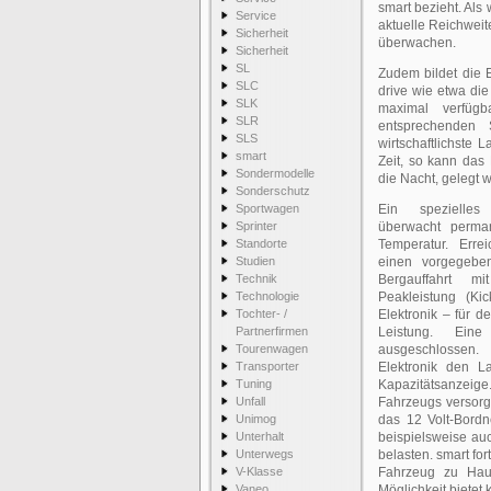
smart bezieht. Als
Service
aktuelle Reichweite
Sicherheit
überwachen.
Sicherheit
SL
Zudem bildet die E
SLC
drive wie etwa die
SLK
maximal verfüg
SLR
entsprechenden 
SLS
wirtschaftlichste 
smart
Zeit, so kann das
Sondermodelle
die Nacht, gelegt 
Sonderschutz
Sportwagen
Ein spezielles 
Sprinter
überwacht perma
Standorte
Temperatur. Erre
Studien
einen vorgegebe
Technik
Bergauffahrt m
Technologie
Peakleistung (Ki
Tochter- /
Elektronik – für 
Partnerfirmen
Leistung. Eine
Tourenwagen
ausgeschlossen
Transporter
Elektronik den L
Tuning
Kapazitätsanzeige
Unfall
Fahrzeugs versor
Unimog
das 12 Volt-Bordn
Unterhalt
beispielsweise au
Unterwegs
belasten. smart for
V-Klasse
Fahrzeug zu Hau
Vaneo
Möglichkeit bietet