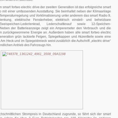
 smart fortwo electric drive der zweiten Generation ist das erfolgreiche smart
io mit einer umfassenden Ausstattung. Sie beinhaltet neben der Klimaanlage
 Temperaturregelung und Vorklimatisierung unter anderem das smart Radio 9,
lenkung, elektrische Fensterheber, elektrisch einstell- und beheizbare
Zweispeichen-Lederlenkrad, Lederschaltknauf sowie 12-Speichen-
. Neben der Batterieanzeige zeigt ein Amperemeter den Verbrauch und die
n zurückgewonnene Energie an. Außerdem haben alle smart fortwo electric
eneration grün lackierte Felgen, Spiegelkappen und Akzentteile sowie eine
 Am Heck und im Spiegeldreieck weist zusätzlich die Aufschrift „electric drive“
ndlichen Antrieb des Fahrzeugs hin.
hschnittlichen Strompreis in Deutschland zugrunde, so fährt sich der smart