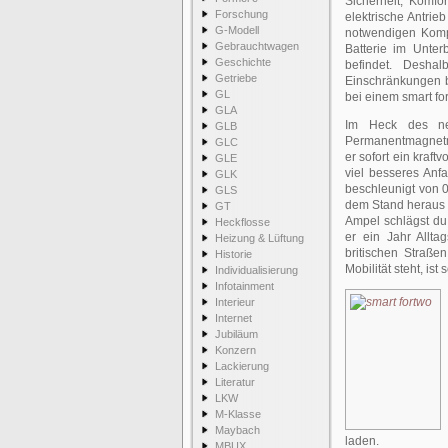
Sicherheit, Komf
Forschung
elektrische Antrieb
G-Modell
notwendigen Kompo
Gebrauchtwagen
Batterie im Unte
Geschichte
befindet. Deshal
Getriebe
Einschränkungen b
GL
bei einem smart fo
GLA
Im Heck des neu
GLB
Permanentmagnetmot
GLC
er sofort ein kraf
GLE
viel besseres Anfa
GLK
beschleunigt von 0
GLS
dem Stand heraus zu
GT
Ampel schlägst du
Heckflosse
er ein Jahr Allta
Heizung & Lüftung
britischen Straße
Historie
Mobilität steht, i
Individualisierung
Infotainment
Interieur
Internet
Jubiläum
Konzern
Lackierung
Literatur
LKW
M-Klasse
Maybach
laden.
MBUX