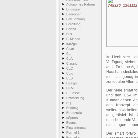
Autonomes Fahren
B-Klasse
Baureihen
Beleuchtung
Bereifung
Bertha
Bus
C-Klasse
car2go
Citan
CL
Im Heck steckt e
CLA
Verfügung stehen, 
Classic
auch für hohe Agili
CLC
Haushaltssteckdos
CLK
mehr als genug im
CLS
zur idealen Alterna
Design
DTM
Der neue smart fo
E-Klasse
und den USA im 
Entwicklung
Kunden gehen. Ab 2
EQ
das Konzept ein
Erlkönig
weiterentwickelte
Ersatzteile
ausgerüstet ist.
eSports
entscheidende Vort
Events
eine längere Lebe
Finanzierung
Formel 1
Der smart fortwo 
Formel e