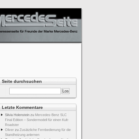
Seite durchsuchen
Letzte Kommentare
Silvia Holenstein
zu
Mercedes-Benz SLC
Final Edition – Sondermodell für einen Kult-
Roadster
Oliver
zu
Zusätzliche Fernbedienung für die
Standheizung anlernen