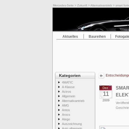
Mercedes-Seite
>
Zukunft
>
Alternativantrieb
> smart fortw
Aktuelles
Baureihen
Fotogale
Kategorien
Entscheidunge
4MATIC
A-Klasse
SMAR
Dez.
Actros
11
ELEK
Allgemein
2009
Alternativantrieb
Veröffentl
AMG
Geschrie
Antos
Arocs
Atego
Auszeichnung
Auto allgemein