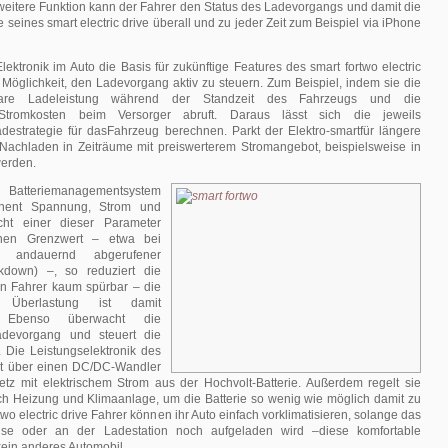
 weitere Funktion kann der Fahrer den Status des Ladevorgangs und damit die
 seines smart electric drive überall und zu jeder Zeit zum Beispiel via iPhone
lektronik im Auto die Basis für zukünftige Features des smart fortwo electric
 Möglichkeit, den Ladevorgang aktiv zu steuern. Zum Beispiel, indem sie die
bare Ladeleistung während der Standzeit des Fahrzeugs und die
Stromkosten beim Versorger abruft. Daraus lässt sich die jeweils
Ladestrategie für dasFahrzeug berechnen. Parkt der Elektro-smartfür längere
 Nachladen in Zeiträume mit preiswerterem Stromangebot, beispielsweise in
werden.
Batteriemanagementsystem
nent Spannung, Strom und
icht einer dieser Parameter
nen Grenzwert – etwa bei
it andauernd abgerufener
ckdown) –, so reduziert die
den Fahrer kaum spürbar – die
 Überlastung ist damit
. Ebenso überwacht die
adevorgang und steuert die
. Die Leistungselektronik des
gt über einen DC/DC-Wandler
etz mit elektrischem Strom aus der Hochvolt-Batterie. Außerdem regelt sie
ch Heizung und Klimaanlage, um die Batterie so wenig wie möglich damit zu
two electric drive Fahrer können ihr Auto einfach vorklimatisieren, solange das
se oder an der Ladestation noch aufgeladen wird –diese komfortable
 kein anderes Automobil.