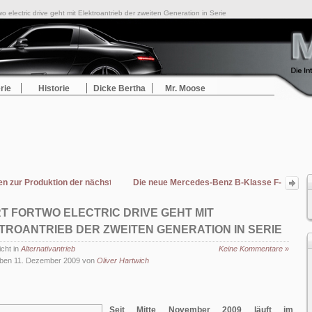
o electric drive geht mit Elektroantrieb der zweiten Generation in Serie
rie
Historie
Dicke Bertha
Mr. Moose
n zur Produktion der nächsten C-Klasse Generation
Die neue Mercedes-Benz B-Klasse F-
CELL
T FORTWO ELECTRIC DRIVE GEHT MIT
TROANTRIEB DER ZWEITEN GENERATION IN SERIE
icht in
Alternativantrieb
Keine Kommentare »
ben 11. Dezember 2009 von
Oliver Hartwich
Seit Mitte November 2009 läuft im