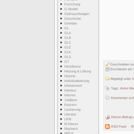
Forschung
G-Modell
Gebrauchtwagen
Geschichte
Getriebe
GL
GLA
GLB
GLC
GLE
GLK
GLS
GT
Geschrieben v
Heckflosse
Erschienen am 
Heizung & Lüftung
Historie
Abgelegt unter
Individualisierung
Infotainment
Tags:
Aston Mar
Interieur
Internet
Kommentar schr
Jubiläum
Konzern
Lackierung
Literatur
Diesen Beitrag 
LKW
M-Klasse
RSS-Feed
·
R
Maybach
MBUX