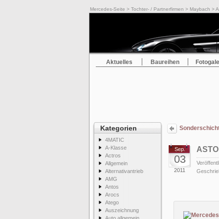
Mercedes-Seite
>
Tochter- / Partnerfirmen
>
Maybach
> A
Aktuelles
Baureihen
Fotogale
Kategorien
Sonderschicht
4MATIC
A-Klasse
ASTO
Sep.
Actros
03
Veröffentl
Allgemein
2011
Alternativantrieb
Geschrie
AMG
Antos
Arocs
Atego
Auszeichnung
Auto allgemein