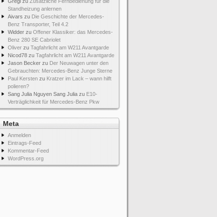
Gregi
zu
Zusätzliche Fernbedienung für die
Standheizung anlernen
Aivars
zu
Die Geschichte der Mercedes-
Benz Transporter, Teil 4.2
Widder
zu
Offener Klassiker: das Mercedes-
Benz 280 SE Cabriolet
Oliver
zu
Tagfahrlicht am W211 Avantgarde
Nicod78
zu
Tagfahrlicht am W211 Avantgarde
Jason Becker
zu
Der Neuwagen unter den
Gebrauchten: Mercedes-Benz Junge Sterne
Paul Kersten
zu
Kratzer im Lack – wann hilft
polieren?
Sang Julia Nguyen Sang Julia
zu
E10-
Verträglichkeit für Mercedes-Benz Pkw
Meta
Anmelden
Eintrags-Feed
Kommentar-Feed
WordPress.org