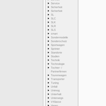
Service
Sicherheit
Sicherheit
SL
SLC
SLK
SLR
SLS
smart
Sondermodelle
Sonderschutz
Sportwagen
Sprinter
Standorte
Studien
Technik
Technologie
Tochter- /
Partnerfirmen
Tourenwagen
Transporter
Tuning
Unfall
Unimog
Unterhalt
Unterwegs
V-Klasse
Vaneo