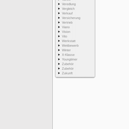
Veredlung
Vergleich
Verkauf
Versicherung
Vertrieb
Viano
Vision
Vito
Werkstatt
Wettbewerb
Winter
X-Klasse
Youngtimer
Zubehör
Zubehör
Zukunft