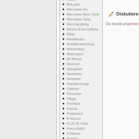
McLaren
Mercedes me
Diskutiere
Mercedes-Benz Style
Mercedes-Seite
Du musst
angemeld
Merchandising
Messe & Ausstellung
Miete
Modellautos
Modellentwicklung
Motorenbau
Motorsport
Mr Moose
Museum
Navigation
Neuheiten
Newtimer
Nutzfahrzeuge
Oldtimer
Personen
Pflege
Premiere
Presse
Produktion
R-Klasse
R129 SL-Club
Rekordfahrt
S-Klasse
Service