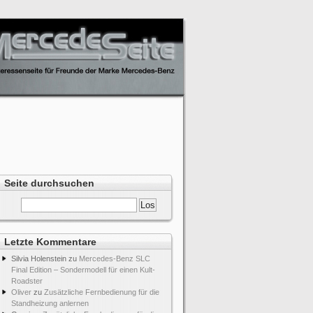
Seite durchsuchen
Letzte Kommentare
Silvia Holenstein
zu
Mercedes-Benz SLC
Final Edition – Sondermodell für einen Kult-
Roadster
Oliver
zu
Zusätzliche Fernbedienung für die
Standheizung anlernen