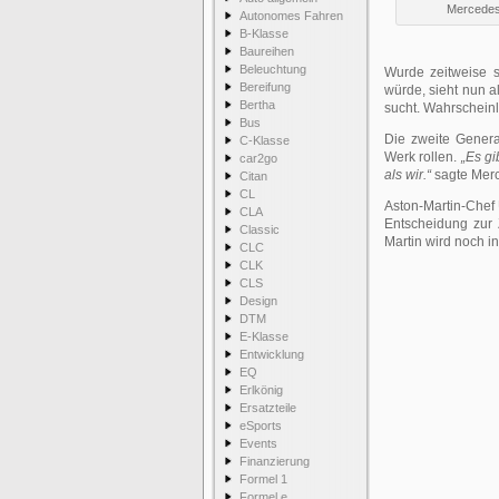
Mercedes
Autonomes Fahren
B-Klasse
Baureihen
Beleuchtung
Wurde zeitweise s
Bereifung
würde, sieht nun a
Bertha
sucht. Wahrscheinli
Bus
Die zweite Gener
C-Klasse
Werk rollen.
„Es gi
car2go
als wir.“
sagte Merc
Citan
CL
Aston-Martin-Chef 
CLA
Entscheidung zur
Classic
Martin wird noch i
CLC
CLK
CLS
Design
DTM
E-Klasse
Entwicklung
EQ
Erlkönig
Ersatzteile
eSports
Events
Finanzierung
Formel 1
Formel e