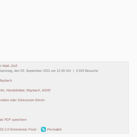
on
Maik Jürß
Samstag, den 03. September 2011 um 12:40 Uhr | 4.593 Besuche
Maybach
tin
,
Handelsblatt
,
Maybach
,
W240
eiben oder Diskussion führen
als PDF speichern
SS 2.0 Kommentar-Feed
·
Permalink