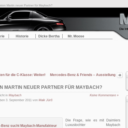
ston Martin neuer Partner für Maybach?
rie
Historie
Dicke Bertha
Mr. Moose
en für die C-Klasse: Weiterhin hohe Nachfrage
Mercedes-Benz & Friends – Ausstellung
Tradition und Zukunft
N MARTIN NEUER PARTNER FÜR MAYBACH?
icht in
Maybach
Keine Kommentare »
ben 3. September 2011 von
Maik Jürß
Die Frage, wie es mit Daimlers
Luxustochter Maybach