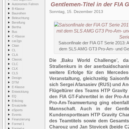
Gentlemen-Titel in der FIA G
Autonomes Fahren
B-Klasse
Sonntag, 15. Dezember 2013
Baureihen
Beleuchtung
Bereifung
Bertha
Bus
C-Klasse
car2go
Saisonfinale der FIA GT Serie 2013:
Citan
dem SLS AMG GT3 Pro-Am- und Gentl
CL
CLA
Classic
Die ‚Baku World Challenge’, d
CLC
Straßenkurs in der aserbaidschani
CLK
weitere Erfolge für den Merced
CLS
Design
Veranstaltung, gleichzeitig Saisonf
DTM
sich Sergei Afanasiev (RUS) und A
E-Klasse
Flügeltürer des Teams HTP Gravity
Entwicklung
den FIA GT-Fahrertitel in der Pro-
EQ
Erlkönig
Pro-Am-Teamwertung ging ebenfall
Ersatzteile
Mannschaft. Auch in der Gent
eSports
Kundensportteam HTP Gravity Char
Events
Finanzierung
des Teamtitels sowie dem Gesamts
Formel 1
Charouz und Jan Stovicek (beide C
Formel e