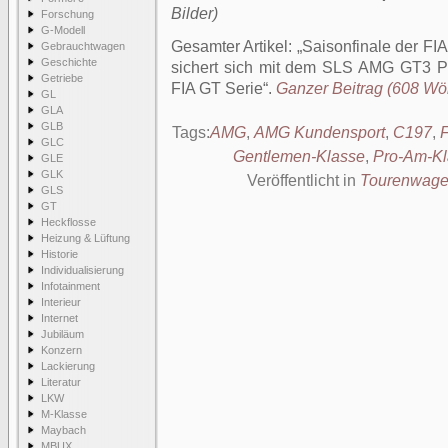
Bilder)
Forschung
G-Modell
Gesamter Artikel:
Saisonfinale der F
Gebrauchtwagen
Geschichte
sichert sich mit dem SLS AMG GT3 Pr
Getriebe
FIA GT Serie
.
Ganzer Beitrag (608 Wört
GL
GLA
GLB
Tags:
AMG
,
AMG Kundensport
,
C197
,
GLC
Gentlemen-Klasse
,
Pro-Am-Kl
GLE
GLK
Veröffentlicht in
Tourenwag
GLS
GT
Heckflosse
Heizung & Lüftung
Historie
Individualisierung
Infotainment
Interieur
Internet
Jubiläum
Konzern
Lackierung
Literatur
LKW
M-Klasse
Maybach
MBUX