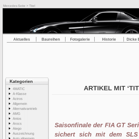
Mercedes-Seite
> Titel
Aktuelles
Baureihen
Fotogalerie
Historie
Dicke 
Kategorien
ARTIKEL MIT ‘TI
4MATIC
A-Klasse
Actros
Allgemein
Alternativantrieb
AMG
Antos
Arocs
Saisonfinale der FIA GT Se
Atego
sichert sich mit dem SL
Auszeichnung
Auto allgemein