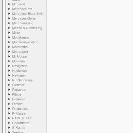
McLaren
Mercedes me
Mercedes-Benz Style
Mercedes-Seite
Merchandising
Messe & Ausstellung
Miete
Modellautos
Modellentwicklung
Motorenbau
Motorsport
Mr Moose
Museum
Navigation
Neuheiten
Newtimer
Nutzfahrzeuge
Oldtimer
Personen
Pflege
Premiere
Presse
Produktion
R-Klasse
R129 SL-Club
Rekordfahrt
S-Klasse
Service