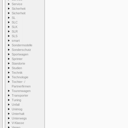
Service
Sicherheit
Sicherheit
SL
SLC
SLK
SLR
SLS
smart
Sondermodelle
Sonderschutz
Sportwagen
Sprinter
Standorte
Studien
Technik
Technologie
Tochter- /
Partnerfirmen
Tourenwagen
Transporter
Tuning
Unfall
Unimog
Unterhalt
Unterwegs
V-Klasse
Vaneo