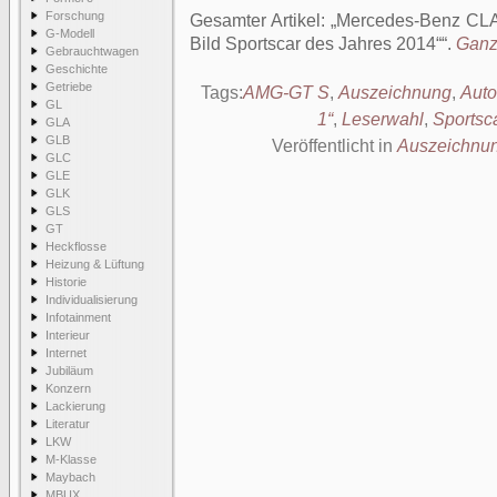
Forschung
Gesamter Artikel:
Mercedes-Benz CLA
G-Modell
Bild Sportscar des Jahres 2014“
.
Ganze
Gebrauchtwagen
Geschichte
Getriebe
Tags:
AMG-GT S
,
Auszeichnung
,
Auto
GL
1“
,
Leserwahl
,
Sportsc
GLA
GLB
Veröffentlicht in
Auszeichnu
GLC
GLE
GLK
GLS
GT
Heckflosse
Heizung & Lüftung
Historie
Individualisierung
Infotainment
Interieur
Internet
Jubiläum
Konzern
Lackierung
Literatur
LKW
M-Klasse
Maybach
MBUX