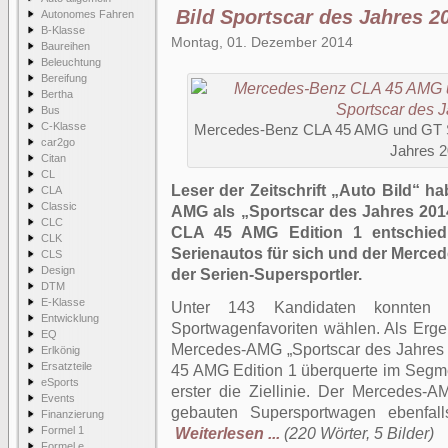
Bild Sportscar des Jahres 2
Autonomes Fahren
B-Klasse
Montag, 01. Dezember 2014
Baureihen
Beleuchtung
Bereifung
Bertha
Bus
C-Klasse
Mercedes-Benz CLA 45 AMG und GT S s
car2go
Jahres 2
Citan
CL
Leser der Zeitschrift „Auto Bild“ 
CLA
Classic
AMG als „Sportscar des Jahres 201
CLC
CLA 45 AMG Edition 1 entschied
CLK
Serienautos für sich und der Merc
CLS
Design
der Serien-Supersportler.
DTM
E-Klasse
Unter 143 Kandidaten konnten d
Entwicklung
Sportwagenfavoriten wählen. Als Erge
EQ
Mercedes-AMG „Sportscar des Jahres
Erlkönig
Ersatzteile
45 AMG Edition 1 überquerte im Segm
eSports
erster die Ziellinie. Der Mercedes
Events
gebauten Supersportwagen ebenfall
Finanzierung
Formel 1
Weiterlesen ...
(220 Wörter, 5 Bilder)
Formel e