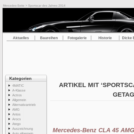
Mercedes-Seite
> Sportscar des Jahres 2014
Aktuelles
Baureihen
Fotogalerie
Historie
Dicke 
Kategorien
ARTIKEL MIT ‘SPORTSC
4MATIC
A-Klasse
GETA
Actros
Allgemein
Alternativantrieb
AMG
Antos
Arocs
Atego
Auszeichnung
Mercedes-Benz CLA 45 AMG 
Auto allgemein