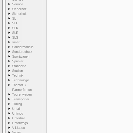
Service
Sicherheit
Sicherheit
SL
SLC
SLK
SLR
SLS
smart
Sondermodelle
Sonderschutz
Sportwagen
Sprinter
Standorte
Studien
Technik
Technologie
Tochter- /
Partnerfirmen
Tourenwagen
Transporter
Tuning
Unfall
Unimog
Unterhalt
Unterwegs
V-Klasse
Vaneo