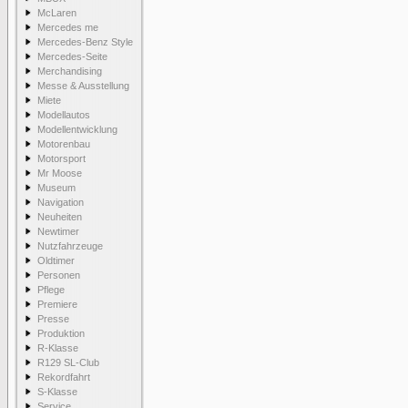
McLaren
Mercedes me
Mercedes-Benz Style
Mercedes-Seite
Merchandising
Messe & Ausstellung
Miete
Modellautos
Modellentwicklung
Motorenbau
Motorsport
Mr Moose
Museum
Navigation
Neuheiten
Newtimer
Nutzfahrzeuge
Oldtimer
Personen
Pflege
Premiere
Presse
Produktion
R-Klasse
R129 SL-Club
Rekordfahrt
S-Klasse
Service