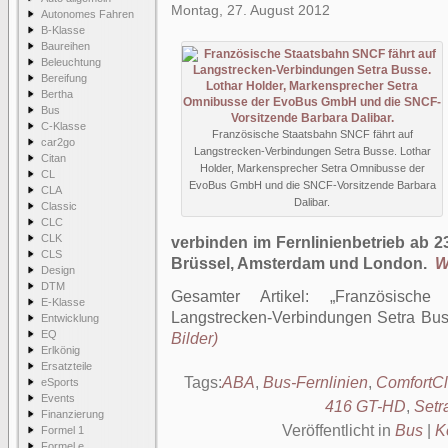
Montag, 27. August 2012
Autonomes Fahren
B-Klasse
Baureihen
Beleuchtung
Bereifung
Bertha
Bus
C-Klasse
Französische Staatsbahn SNCF fährt auf
car2go
Langstrecken-Verbindungen Setra Busse. Lothar
Citan
Holder, Markensprecher Setra Omnibusse der
CL
EvoBus GmbH und die SNCF-Vorsitzende Barbara
CLA
Dalibar.
Classic
CLC
CLK
verbinden im Fernlinienbetrieb ab 23
CLS
Brüssel, Amsterdam und London.
W
Design
DTM
Gesamter Artikel:
Französisch
E-Klasse
Langstrecken-Verbindungen Setra Bu
Entwicklung
EQ
Bilder)
Erlkönig
Ersatzteile
Tags:
ABA
,
Bus-Fernlinien
,
ComfortC
eSports
Events
416 GT-HD
,
Setr
Finanzierung
Veröffentlicht in
Bus
|
K
Formel 1
Formel e