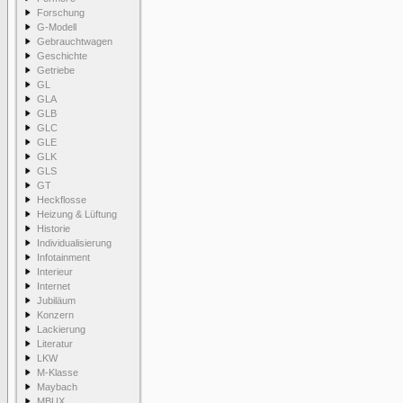
Forschung
G-Modell
Gebrauchtwagen
Geschichte
Getriebe
GL
GLA
GLB
GLC
GLE
GLK
GLS
GT
Heckflosse
Heizung & Lüftung
Historie
Individualisierung
Infotainment
Interieur
Internet
Jubiläum
Konzern
Lackierung
Literatur
LKW
M-Klasse
Maybach
MBUX