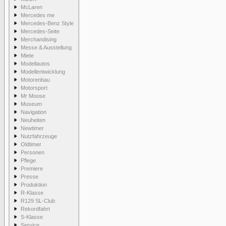
McLaren
Mercedes me
Mercedes-Benz Style
Mercedes-Seite
Merchandising
Messe & Ausstellung
Miete
Modellautos
Modellentwicklung
Motorenbau
Motorsport
Mr Moose
Museum
Navigation
Neuheiten
Newtimer
Nutzfahrzeuge
Oldtimer
Personen
Pflege
Premiere
Presse
Produktion
R-Klasse
R129 SL-Club
Rekordfahrt
S-Klasse
Service