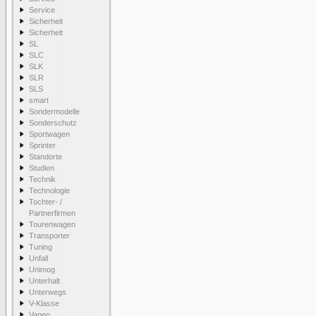
Service
Sicherheit
Sicherheit
SL
SLC
SLK
SLR
SLS
smart
Sondermodelle
Sonderschutz
Sportwagen
Sprinter
Standorte
Studien
Technik
Technologie
Tochter- /
Partnerfirmen
Tourenwagen
Transporter
Tuning
Unfall
Unimog
Unterhalt
Unterwegs
V-Klasse
Vaneo