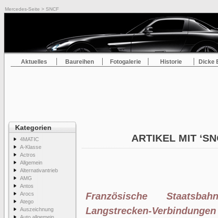
Mercedes-Seite
> SNCF
Aktuelles
Baureihen
Fotogalerie
Historie
Dicke 
Kategorien
ARTIKEL MIT ‘S
4MATIC
A-Klasse
Actros
Allgemein
Alternativantrieb
AMG
Antos
Arocs
Französische Staats
Atego
Langstrecken-Verbindungen
Auszeichnung
Auto allgemein