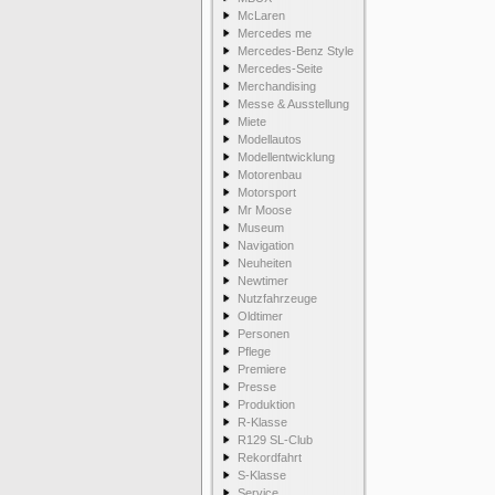
McLaren
Mercedes me
Mercedes-Benz Style
Mercedes-Seite
Merchandising
Messe & Ausstellung
Miete
Modellautos
Modellentwicklung
Motorenbau
Motorsport
Mr Moose
Museum
Navigation
Neuheiten
Newtimer
Nutzfahrzeuge
Oldtimer
Personen
Pflege
Premiere
Presse
Produktion
R-Klasse
R129 SL-Club
Rekordfahrt
S-Klasse
Service