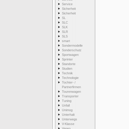
Service
Sicherheit
Sicherheit
SL
SLC
SLK
SLR
SLS
smart
Sondermodelle
Sonderschutz
Sportwagen
Sprinter
Standorte
Studien
Technik
Technologie
Tochter- /
Partnerfirmen
Tourenwagen
Transporter
Tuning
Unfall
Unimog
Unterhalt
Unterwegs
V-Klasse
Vaneo