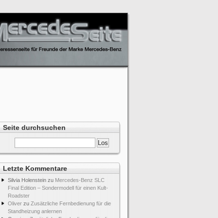
Seite durchsuchen
Letzte Kommentare
Silvia Holenstein
zu
Mercedes-Benz SLC
Final Edition – Sondermodell für einen Kult-
Roadster
Oliver
zu
Zusätzliche Fernbedienung für die
Standheizung anlernen