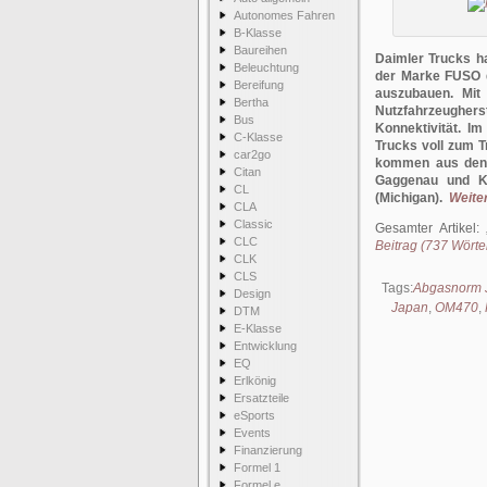
Autonomes Fahren
B-Klasse
Baureihen
Daimler Trucks ha
Beleuchtung
der Marke FUSO d
Bereifung
auszubauen. Mit
Bertha
Nutzfahrzeughers
Bus
Konnektivität. I
C-Klasse
Trucks voll zum T
car2go
kommen aus den 
Citan
Gaggenau und Ka
CL
(Michigan).
Weiter
CLA
Classic
Gesamter Artikel:
CLC
Beitrag (737 Wörter
CLK
CLS
Tags:
Abgasnorm 
Design
Japan
,
OM470
,
DTM
E-Klasse
Entwicklung
EQ
Erlkönig
Ersatzteile
eSports
Events
Finanzierung
Formel 1
Formel e