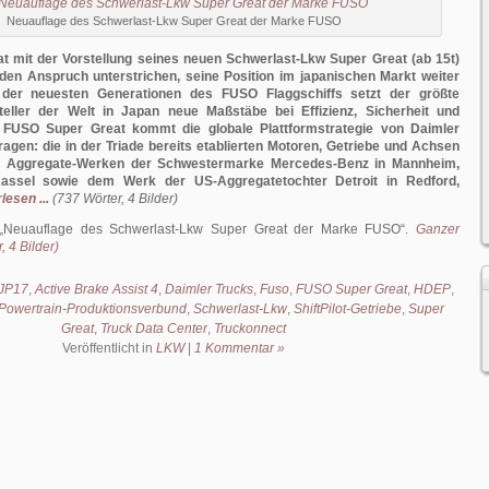
Neuauflage des Schwerlast-Lkw Super Great der Marke FUSO
t mit der Vorstellung seines neuen Schwerlast-Lkw Super Great (ab 15t)
en Anspruch unterstrichen, seine Position im japanischen Markt weiter
 der neuesten Generationen des FUSO Flaggschiffs setzt der größte
teller der Welt in Japan neue Maßstäbe bei Effizienz, Sicherheit und
m FUSO Super Great kommt die globale Plattformstrategie von Daimler
ragen: die in der Triade bereits etablierten Motoren, Getriebe und Achsen
Aggregate-Werken der Schwestermarke Mercedes-Benz in Mannheim,
ssel sowie dem Werk der US-Aggregatetochter Detroit in Redford,
lesen ...
(737 Wörter, 4 Bilder)
Neuauflage des Schwerlast-Lkw Super Great der Marke FUSO
.
Ganzer
, 4 Bilder)
JP17
,
Active Brake Assist 4
,
Daimler Trucks
,
Fuso
,
FUSO Super Great
,
HDEP
,
Powertrain-Produktionsverbund
,
Schwerlast-Lkw
,
ShiftPilot-Getriebe
,
Super
Great
,
Truck Data Center
,
Truckonnect
Veröffentlicht in
LKW
|
1 Kommentar »