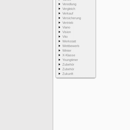
Veredlung
Vergleich
Verkauf
Versicherung
Vertrieb
Viano
Vision
Vito
Werkstatt
Wettbewerb
Winter
X-Klasse
Youngtimer
Zubehör
Zubehör
Zukunft