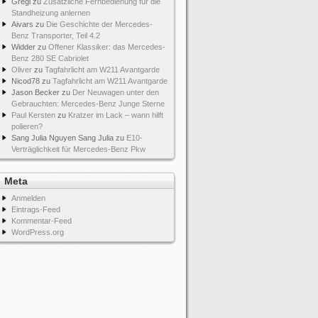
Gregi
zu
Zusätzliche Fernbedienung für die
Standheizung anlernen
Aivars
zu
Die Geschichte der Mercedes-
Benz Transporter, Teil 4.2
Widder
zu
Offener Klassiker: das Mercedes-
Benz 280 SE Cabriolet
Oliver
zu
Tagfahrlicht am W211 Avantgarde
Nicod78
zu
Tagfahrlicht am W211 Avantgarde
Jason Becker
zu
Der Neuwagen unter den
Gebrauchten: Mercedes-Benz Junge Sterne
Paul Kersten
zu
Kratzer im Lack – wann hilft
polieren?
Sang Julia Nguyen Sang Julia
zu
E10-
Verträglichkeit für Mercedes-Benz Pkw
Meta
Anmelden
Eintrags-Feed
Kommentar-Feed
WordPress.org