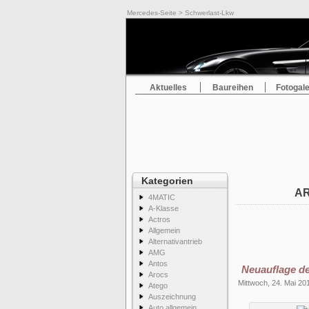
Mercedes-Seite
> Schwerlast-Lkw
Aktuelles
Baureihen
Fotogale
Kategorien
AR
4MATIC
A-Klasse
Actros
Allgemein
Alternativantrieb
AMG
Antos
Neuauflage d
Arocs
Mittwoch, 24. Mai 20
Atego
Auszeichnung
Auto allgemein