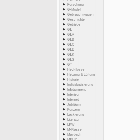
Forschung
G-Modell
Gebrauchtwagen
Geschichte
Getriebe
GL
GLA
GLB
GLC
GLE
GLK
GLS
GT
Heckflosse
Heizung & Lüftung
Historie
Individualisierung
Infotainment
Interieur
Internet
Jubiläum
Konzern
Lackierung
Literatur
LKW
M-Klasse
Maybach
MBUX