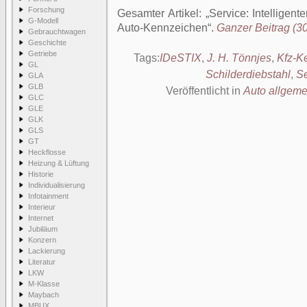
Forschung
Gesamter Artikel:
Service: Intelligen
G-Modell
Auto-Kennzeichen
.
Ganzer Beitrag (30
Gebrauchtwagen
Geschichte
Getriebe
Tags:
IDeSTIX
,
J. H. Tönnjes
,
Kfz-K
GL
Schilderdiebstahl
,
Se
GLA
GLB
Veröffentlicht in
Auto allgeme
GLC
GLE
GLK
GLS
GT
Heckflosse
Heizung & Lüftung
Historie
Individualisierung
Infotainment
Interieur
Internet
Jubiläum
Konzern
Lackierung
Literatur
LKW
M-Klasse
Maybach
MBUX