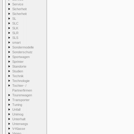
Service
Sicherheit
Sicherheit
SL
SLC
SLK
SLR
SLS
smart
Sondermodelle
Sonderschutz
Sportwagen
Sprinter
Standorte
Studien
Technik
Technologie
Tochter- /
Partnerfirmen
Tourenwagen
Transporter
Tuning
Unfall
Unimog
Unterhalt
Unterwegs
V-Klasse
Vaneo