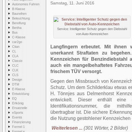
Samstag, 11. Juni 2016
Autonomes Fahren
B-Klasse
Baureihen
Beleuchtung
Bereifung
Bertha
Service: Intelligenter Schutz gegen den Diebstahl
Bus
von Auto-Kennzeichen
C-Klasse
car2go
Langfingern erbeutet. Mit ihnen
Citan
CL
unerkannt Straftaten zu begehen
CLA
Kennzeichen für Benzindiebstahl a
Classic
auch ein mangelbehaftetes Fahrzeug
CLC
CLK
frischem TÜV versorgt.
CLS
Design
Gegen den Missbrauch von Kennzeichen
DTM
Schutz. Um dem Schilderklau etwas ent
E-Klasse
H. Tönnjes aus Delmenhorst Kennzei
Entwicklung
EQ
entwickelt. Dieser enthält eine
Erlkönig
Identifikationsnummer, die mithil
Ersatzteile
übertragbar ist. Die sichere Erkennung
eSports
Events
die Nutzung gestohlener Kennzeichen
Finanzierung
Formel 1
Weiterlesen ...
(301 Wörter, 2 Bilder)
Formel e