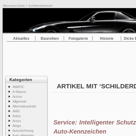
Mercedes-Seite
> Schilderdiebstahl
Aktuelles
Baureihen
Fotogalerie
Historie
Dicke 
Kategorien
ARTIKEL MIT ‘SCHILDER
4MATIC
A-Klasse
Actros
Allgemein
Alternativantrieb
AMG
Antos
Arocs
Service: Intelligenter Schu
Atego
Auto-Kennzeichen
Auszeichnung
Auto allgemein