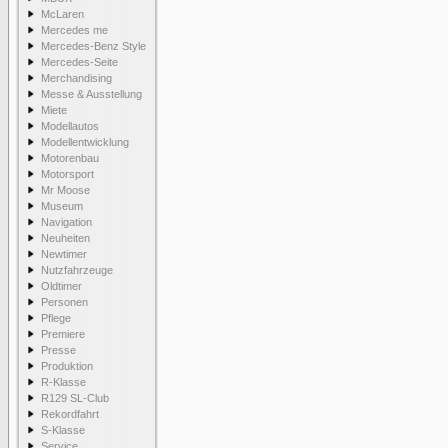
McLaren
Mercedes me
Mercedes-Benz Style
Mercedes-Seite
Merchandising
Messe & Ausstellung
Miete
Modellautos
Modellentwicklung
Motorenbau
Motorsport
Mr Moose
Museum
Navigation
Neuheiten
Newtimer
Nutzfahrzeuge
Oldtimer
Personen
Pflege
Premiere
Presse
Produktion
R-Klasse
R129 SL-Club
Rekordfahrt
S-Klasse
Service