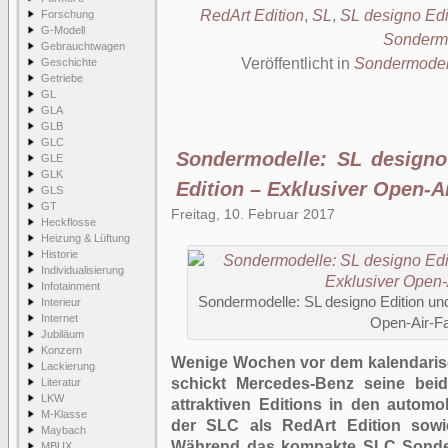
RedArt Edition
,
SL
,
SL designo Edi
Forschung
G-Modell
Sonderm
Gebrauchtwagen
Veröffentlicht in
Sondermodel
Geschichte
Getriebe
GL
GLA
GLB
GLC
Sondermodelle: SL designo
GLE
GLK
Edition – Exklusiver Open-A
GLS
GT
Freitag, 10. Februar 2017
Heckflosse
Heizung & Lüftung
Historie
Individualisierung
Infotainment
Sondermodelle: SL designo Edition un
Interieur
Internet
Open-Air-F
Jubiläum
Konzern
Wenige Wochen vor dem kalendaris
Lackierung
schickt Mercedes-Benz seine be
Literatur
LKW
attraktiven Editions in den automo
M-Klasse
der SLC als RedArt Edition sowi
Maybach
Während das kompakte SLC Sonder
MBUX