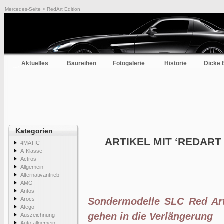
Mercedes-Seite
> RedArt Edition
Aktuelles
Baureihen
Fotogalerie
Historie
Dicke 
Kategorien
ARTIKEL MIT ‘REDART
4MATIC
A-Klasse
Actros
Allgemein
Alternativantrieb
AMG
Antos
Arocs
Sondermodelle SLC Red Art
Atego
gehen in die Verlängerung
Auszeichnung
Auto allgemein