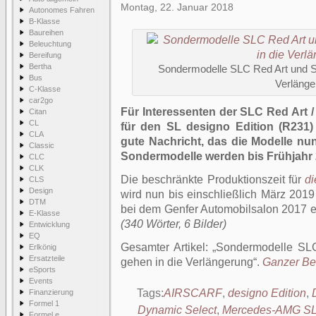
Montag, 22. Januar 2018
Autonomes Fahren
B-Klasse
Baureihen
Beleuchtung
Bereifung
Bertha
Sondermodelle SLC Red Art und SL
Bus
Verlänge
C-Klasse
car2go
Für Interessenten der SLC Red Art 
Citan
CL
für den SL designo Edition (R231)
CLA
gute Nachricht, das die Modelle nu
Classic
Sondermodelle werden bis Frühjahr 2
CLC
CLK
Die beschränkte Produktionszeit für
d
CLS
Design
wird nun bis einschließlich März 2019
DTM
bei dem Genfer Automobilsalon 2017 er
E-Klasse
(340 Wörter, 6 Bilder)
Entwicklung
EQ
Gesamter Artikel:
Sondermodelle SLC
Erlkönig
Ersatzteile
gehen in die Verlängerung
.
Ganzer Bei
eSports
Events
Tags:
AIRSCARF
,
designo Edition
,
Finanzierung
Formel 1
Dynamic Select
,
Mercedes-AMG SL
Formel e