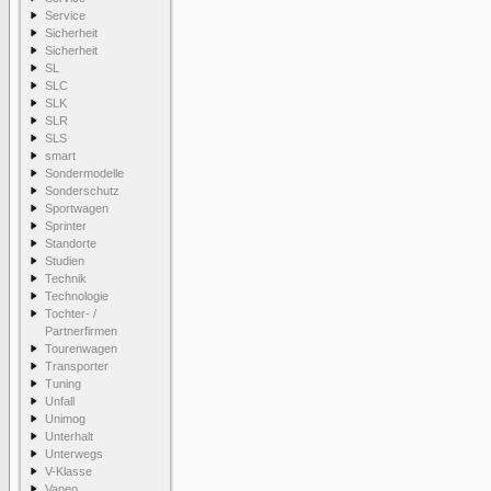
Service
Sicherheit
Sicherheit
SL
SLC
SLK
SLR
SLS
smart
Sondermodelle
Sonderschutz
Sportwagen
Sprinter
Standorte
Studien
Technik
Technologie
Tochter- /
Partnerfirmen
Tourenwagen
Transporter
Tuning
Unfall
Unimog
Unterhalt
Unterwegs
V-Klasse
Vaneo