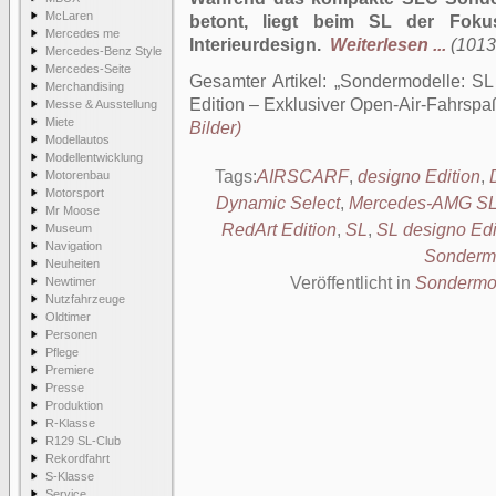
McLaren
betont, liegt beim SL der Foku
Mercedes me
Interieurdesign.
Weiterlesen ...
(1013
Mercedes-Benz Style
Mercedes-Seite
Gesamter Artikel:
Sondermodelle: SL
Merchandising
Edition – Exklusiver Open-Air-Fahrspa
Messe & Ausstellung
Miete
Bilder)
Modellautos
Modellentwicklung
Tags:
AIRSCARF
,
designo Edition
,
Motorenbau
Motorsport
Dynamic Select
,
Mercedes-AMG SL
Mr Moose
RedArt Edition
,
SL
,
SL designo Edi
Museum
Navigation
Sonderm
Neuheiten
Veröffentlicht in
Sondermo
Newtimer
Nutzfahrzeuge
Oldtimer
Personen
Pflege
Premiere
Presse
Produktion
R-Klasse
R129 SL-Club
Rekordfahrt
S-Klasse
Service