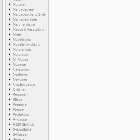
McLaren
Mercedes me
Mercedes-Benz Style
Mercedes-Seite
Merchandising
Messe & Ausstellung
Miete
Modellautos
Modellentwicklung
Motorenbau
Motorsport
Mr Moose
Museum
Navigation
Neuheiten
Newtimer
Nutzfahrzeuge
Oldtimer
Personen
Pflege
Premiere
Presse
Produktion
R-Klasse
R129 SL-Club
Rekordfahrt
S-Klasse
Service