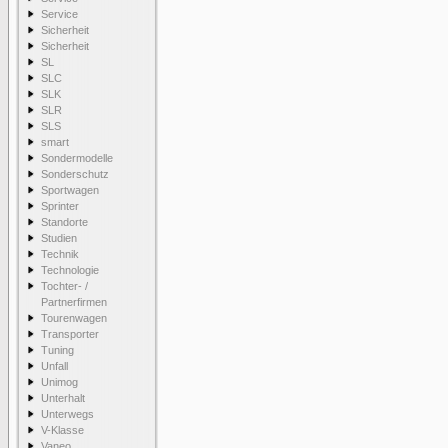
Service
Sicherheit
Sicherheit
SL
SLC
SLK
SLR
SLS
smart
Sondermodelle
Sonderschutz
Sportwagen
Sprinter
Standorte
Studien
Technik
Technologie
Tochter- /
Partnerfirmen
Tourenwagen
Transporter
Tuning
Unfall
Unimog
Unterhalt
Unterwegs
V-Klasse
Vaneo