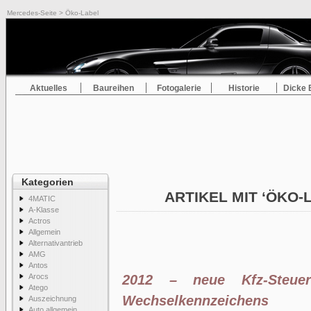
Mercedes-Seite
> Öko-Label
Aktuelles
Baureihen
Fotogalerie
Historie
Dicke 
Kategorien
ARTIKEL MIT ‘ÖKO-
4MATIC
A-Klasse
Actros
Allgemein
Alternativantrieb
AMG
Antos
Arocs
2012 – neue Kfz-Steue
Atego
Wechselkennzeichens
Auszeichnung
Auto allgemein