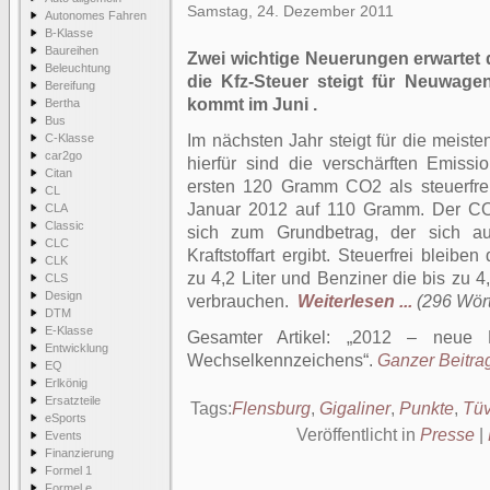
Samstag, 24. Dezember 2011
Autonomes Fahren
B-Klasse
Baureihen
Zwei wichtige Neuerungen erwartet 
Beleuchtung
die Kfz-Steuer steigt für Neuwag
Bereifung
kommt im Juni .
Bertha
Bus
C-Klasse
Im nächsten Jahr steigt für die meist
car2go
hierfür sind die verschärften Emissi
Citan
ersten 120 Gramm CO2 als steuerfrei
CL
Januar 2012 auf 110 Gramm. Der CO2-
CLA
Classic
sich zum Grundbetrag, der sich a
CLC
Kraftstoffart ergibt. Steuerfrei bleib
CLK
zu 4,2 Liter und Benziner die bis zu 4,
CLS
Design
verbrauchen.
Weiterlesen ...
(296 Wört
DTM
E-Klasse
Gesamter Artikel:
2012 – neue K
Entwicklung
Wechselkennzeichens
.
Ganzer Beitra
EQ
Erlkönig
Ersatzteile
Tags:
Flensburg
,
Gigaliner
,
Punkte
,
Tü
eSports
Veröffentlicht in
Presse
|
Events
Finanzierung
Formel 1
Formel e