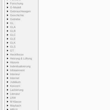
Forschung
G-Modell
Gebrauchtwagen
Geschichte
Getriebe
GL
GLA
GLB
GLC
GLE
GLK
GLS
GT
Heckflosse
Heizung & Lüftung
Historie
Individualisierung
Infotainment
Interieur
Internet
Jubiläum
Konzern
Lackierung
Literatur
LKW
M-Klasse
Maybach
MBUX