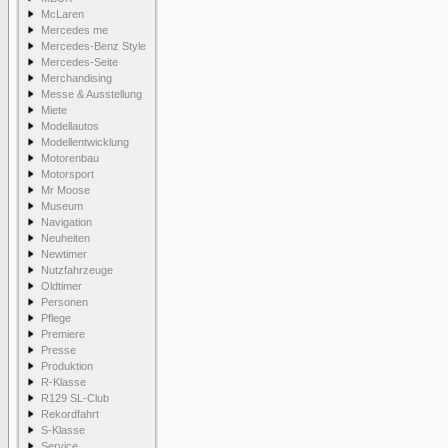
McLaren
Mercedes me
Mercedes-Benz Style
Mercedes-Seite
Merchandising
Messe & Ausstellung
Miete
Modellautos
Modellentwicklung
Motorenbau
Motorsport
Mr Moose
Museum
Navigation
Neuheiten
Newtimer
Nutzfahrzeuge
Oldtimer
Personen
Pflege
Premiere
Presse
Produktion
R-Klasse
R129 SL-Club
Rekordfahrt
S-Klasse
Service