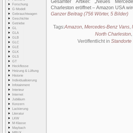
Gesamter Artikel:
Neues Mercedes
Forschung
Charleston eröffnet – Amazon USA wird
G-Modell
Ganzer Beitrag (756 Wörter, 5 Bilder)
Gebrauchtwagen
Geschichte
Getriebe
Tags:
Amazon
,
Mercedes-Benz Vans
,
GL
GLA
North Charleston
GLB
Veröffentlicht in
Standorte
GLC
GLE
GLK
GLS
GT
Heckflosse
Heizung & Lüftung
Historie
Individualisierung
Infotainment
Interieur
Internet
Jubiläum
Konzern
Lackierung
Literatur
LKW
M-Klasse
Maybach
MBUX