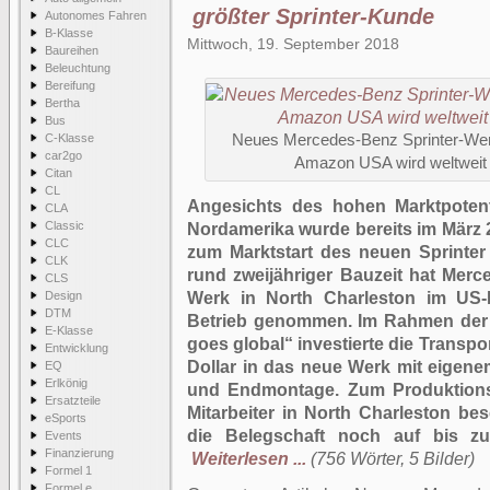
größter Sprinter-Kunde
Autonomes Fahren
B-Klasse
Mittwoch, 19. September 2018
Baureihen
Beleuchtung
Bereifung
Bertha
Bus
C-Klasse
Neues Mercedes-Benz Sprinter-Werk 
car2go
Amazon USA wird weltweit 
Citan
CL
Angesichts des hohen Marktpotent
CLA
Classic
Nordamerika wurde bereits im März
CLC
zum Marktstart des neuen Sprinte
CLK
rund zweijähriger Bauzeit hat Merc
CLS
Design
Werk in North Charleston im US-
DTM
Betrieb genommen. Im Rahmen der 
E-Klasse
goes global“ investierte die Transpo
Entwicklung
Dollar in das neue Werk mit eigen
EQ
Erlkönig
und Endmontage. Zum Produktionss
Ersatzteile
Mitarbeiter in North Charleston bes
eSports
die Belegschaft noch auf bis zu
Events
Finanzierung
Weiterlesen ...
(756 Wörter, 5 Bilder)
Formel 1
Formel e