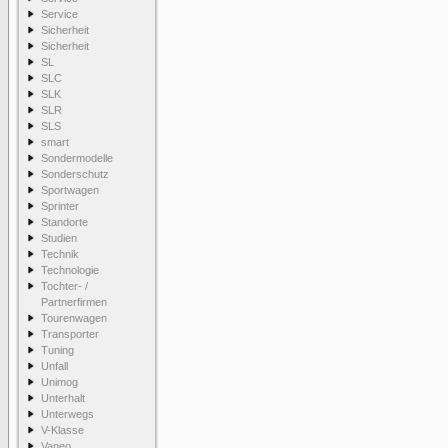
Service
Sicherheit
Sicherheit
SL
SLC
SLK
SLR
SLS
smart
Sondermodelle
Sonderschutz
Sportwagen
Sprinter
Standorte
Studien
Technik
Technologie
Tochter- /
Partnerfirmen
Tourenwagen
Transporter
Tuning
Unfall
Unimog
Unterhalt
Unterwegs
V-Klasse
Vaneo