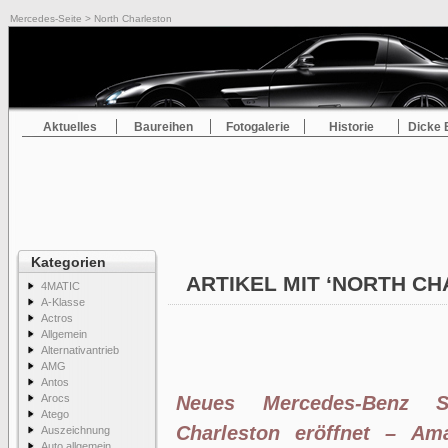
Mercedes-Seite
> North Charleston
Aktuelles
Baureihen
Fotogalerie
Historie
Dicke 
Kategorien
ARTIKEL MIT ‘NORTH C
4MATIC
A-Klasse
Actros
Allgemein
Alternativantrieb
AMG
Antos
Arocs
Neues Mercedes-Benz Sp
Atego
Charleston eröffnet – Am
Auszeichnung
Auto allgemein