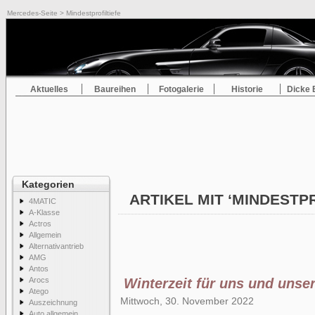
Mercedes-Seite
> Mindestprofiltiefe
Aktuelles
Baureihen
Fotogalerie
Historie
Dicke 
Kategorien
ARTIKEL MIT ‘MINDESTP
4MATIC
A-Klasse
Actros
Allgemein
Alternativantrieb
AMG
Antos
Arocs
Winterzeit für uns und unse
Atego
Mittwoch, 30. November 2022
Auszeichnung
Auto allgemein