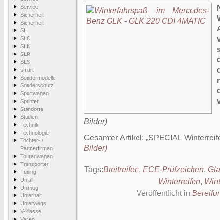
Service
Sicherheit
Sicherheit
SL
SLC
SLK
SLR
SLS
smart
Sondermodelle
Sonderschutz
Sportwagen
Sprinter
Standorte
Studien
Bilder)
Technik
Technologie
Gesamter Artikel:
SPECIAL Winterreif
Tochter- /
Bilder)
Partnerfirmen
Tourenwagen
Transporter
Tags:
Breitreifen
,
ECE-Prüfzeichen
,
Gla
Tuning
Unfall
Winterreifen
,
Wint
Unimog
Veröffentlicht in
Bereifu
Unterhalt
Unterwegs
V-Klasse
Vaneo