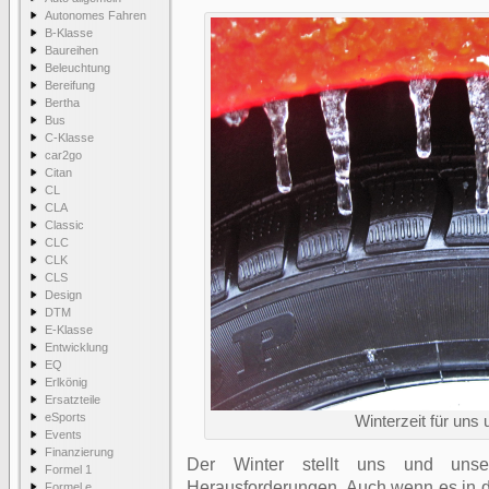
Autonomes Fahren
B-Klasse
Baureihen
Beleuchtung
Bereifung
Bertha
Bus
C-Klasse
car2go
Citan
CL
CLA
Classic
CLC
CLK
CLS
Design
DTM
E-Klasse
Entwicklung
EQ
Erlkönig
Ersatzteile
eSports
Winterzeit für uns
Events
Finanzierung
Der Winter stellt uns und uns
Formel 1
Herausforderungen. Auch wenn es in d
Formel e