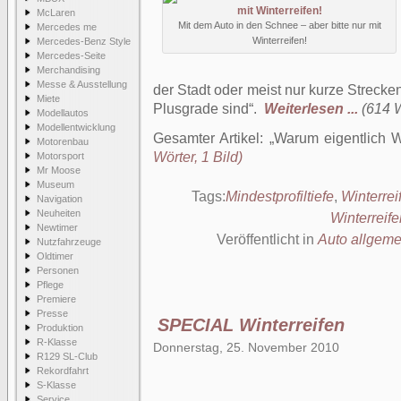
McLaren
Mit dem Auto in den Schnee – aber bitte nur mit
Mercedes me
Winterreifen!
Mercedes-Benz Style
Mercedes-Seite
Merchandising
Messe & Ausstellung
der Stadt oder meist nur kurze Strecken
Miete
Plusgrade sind“.
Weiterlesen ...
(614 W
Modellautos
Modellentwicklung
Gesamter Artikel:
Warum eigentlich W
Motorenbau
Wörter, 1 Bild)
Motorsport
Mr Moose
Museum
Tags:
Mindestprofiltiefe
,
Winterrei
Navigation
Neuheiten
Winterreife
Newtimer
Veröffentlicht in
Auto allgeme
Nutzfahrzeuge
Oldtimer
Personen
Pflege
Premiere
Presse
SPECIAL Winterreifen
Produktion
R-Klasse
Donnerstag, 25. November 2010
R129 SL-Club
Rekordfahrt
S-Klasse
Service