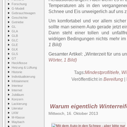
Forschung
Temperaturen als in den vergangene
G-Modell
Schnee und Eis unweigerlich auf uns z
Gebrauchtwagen
Geschichte
Um komfortabel und vor allem siche
Getriebe
sollte man seinem Auto gerade jetzt e
GL
GLA
Dann steht einer tollen und unfallf
GLB
widrigen Bedingungen nichts mehr i
GLC
1 Bild)
GLE
GLK
Gesamter Artikel:
Winterzeit für uns u
GLS
GT
Wörter, 1 Bild)
Heckflosse
Heizung & Lüftung
Tags:
Mindestprofiltiefe
,
Wi
Historie
Individualisierung
Veröffentlicht in
Bereifung
|
Infotainment
Interieur
Internet
Jubiläum
Konzern
Lackierung
Warum eigentlich Winterrei
Literatur
LKW
Mittwoch, 16. Oktober 2013
M-Klasse
Maybach
MBUX