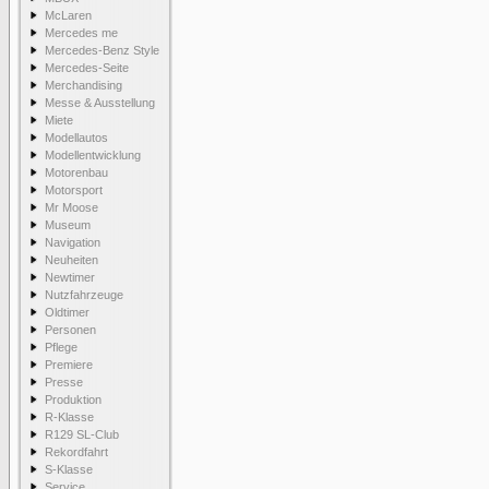
McLaren
Mercedes me
Mercedes-Benz Style
Mercedes-Seite
Merchandising
Messe & Ausstellung
Miete
Modellautos
Modellentwicklung
Motorenbau
Motorsport
Mr Moose
Museum
Navigation
Neuheiten
Newtimer
Nutzfahrzeuge
Oldtimer
Personen
Pflege
Premiere
Presse
Produktion
R-Klasse
R129 SL-Club
Rekordfahrt
S-Klasse
Service