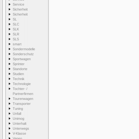
Service
Sicherheit
Sicherheit
SL
SLC
SLK
SLR
SLS
smart
Sondermodelle
Sonderschutz
Sportwagen
Sprinter
Standorte
Studien
Technik
Technologie
Tochter- /
Partnerfirmen
Tourenwagen
Transporter
Tuning
Unfall
Unimog
Unterhalt
Unterwegs
V-Klasse
Vaneo