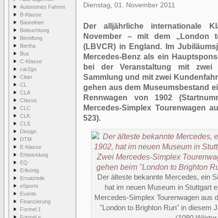
Dienstag, 01. November 2011
Autonomes Fahren
B-Klasse
Baureihen
Der alljährliche internationale 
Beleuchtung
November – mit dem „London to
Bereifung
(LBVCR) in England. Im Jubiläumsj
Bertha
Bus
Mercedes-Benz als ein Hauptspons
C-Klasse
bei der Veranstaltung mit zwei
car2go
Sammlung und mit zwei Kundenfahrz
Citan
CL
gehen aus dem Museumsbestand ein
CLA
Rennwagen von 1902 (Startnumme
Classic
Mercedes-Simplex Tourenwagen au
CLC
CLK
523).
CLS
Design
DTM
E-Klasse
Entwicklung
EQ
Erlkönig
Der älteste bekannte Mercedes, ein 
Ersatzteile
eSports
hat im neuen Museum in Stuttgart e
Events
Mercedes-Simplex Tourenwagen aus
Finanzierung
"London to Brighton Run" in diesem J
Formel 1
Formel e