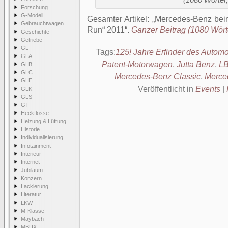
(1080 Wörter,
Forschung
G-Modell
Gesamter Artikel:
Mercedes-Benz beim
Gebrauchtwagen
Run“ 2011
.
Ganzer Beitrag (1080 Wörte
Geschichte
Getriebe
GL
Tags:
125! Jahre Erfinder des Automo
GLA
Patent-Motorwagen
,
Jutta Benz
,
L
GLB
GLC
Mercedes-Benz Classic
,
Merce
GLE
Veröffentlicht in
Events
|
GLK
GLS
GT
Heckflosse
Heizung & Lüftung
Historie
Individualisierung
Infotainment
Interieur
Internet
Jubiläum
Konzern
Lackierung
Literatur
LKW
M-Klasse
Maybach
MBUX