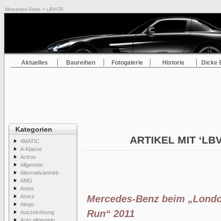
Mercedes-Seite
> LBVCR
Aktuelles
Baureihen
Fotogalerie
Historie
Dicke 
Kategorien
ARTIKEL MIT ‘LB
4MATIC
A-Klasse
Actros
Allgemein
Alternativantrieb
AMG
Antos
Arocs
Mercedes-Benz beim „London
Atego
Run“ 2011
Auszeichnung
Auto allgemein